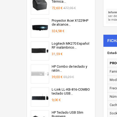
Térmica...
72,60 €
477,95 €
Inform
ser d
la máx
Proyector Acer X1229HP
de alcance...
324,58 €
FICH
Logitech MK270 Español
RF inalámbrico...
Estad
31,59 €
PRO
HP Combo de teclado y
ratón...
Fami
39,00 €
59,29 €
Mode
Frec
L-Link LL-KB-816-COMBO
teclado USB...
Núme
9,00 €
Cach
HP Teclado USB Slim
Sock
Business