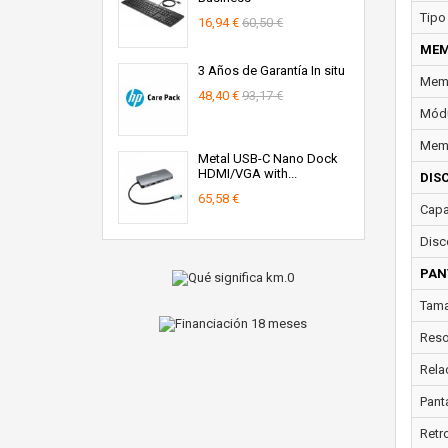
Tipo
16,94 €
60,50 €
MEM
3 Años de Garantía In situ
Memo
48,40 €
93,17 €
Módu
Memo
Metal USB-C Nano Dock
HDMI/VGA with...
DIS
65,58 €
Capa
Disc
PAN
Tama
Reso
Rela
Panta
Retr