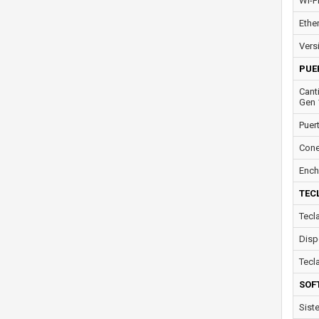
Wi-F
Ether
Vers
PUE
Cant
Gen 
Puer
Cone
Ench
TEC
Tecl
Disp
Tecl
SOF
Sist