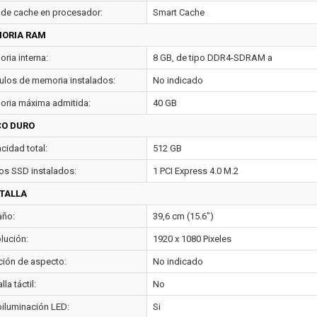
 de cache en procesador:
Smart Cache
ORIA RAM
ria interna:
8 GB, de tipo DDR4-SDRAM a
los de memoria instalados:
No indicado
ria máxima admitida:
40 GB
CO DURO
cidad total:
512 GB
os SSD instalados:
1 PCI Express 4.0 M.2
TALLA
ño:
39,6 cm (15.6")
lución:
1920 x 1080 Pixeles
ción de aspecto:
No indicado
lla táctil:
No
oiluminación LED:
Si