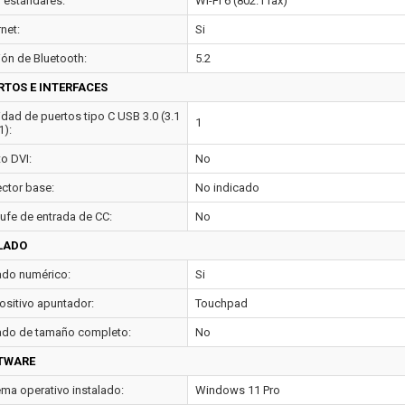
i estándares:
Wi-Fi 6 (802.11ax)
net:
Si
ión de Bluetooth:
5.2
RTOS E INTERFACES
idad de puertos tipo C USB 3.0 (3.1
1
1):
to DVI:
No
ctor base:
No indicado
ufe de entrada de CC:
No
LADO
ado numérico:
Si
ositivo apuntador:
Touchpad
ado de tamaño completo:
No
TWARE
ema operativo instalado:
Windows 11 Pro