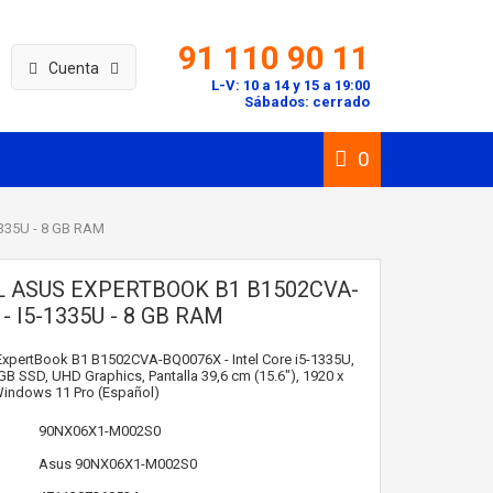
91 110 90 11
Cuenta
L-V: 10 a 14 y 15 a 19:00
Sábados: cerrado
0
1335U - 8 GB RAM
L ASUS EXPERTBOOK B1 B1502CVA-
- I5-1335U - 8 GB RAM
ExpertBook B1 B1502CVA-BQ0076X - Intel Core i5-1335U,
 SSD, UHD Graphics, Pantalla 39,6 cm (15.6"), 1920 x
Windows 11 Pro (Español)
90NX06X1-M002S0
Asus
90NX06X1-M002S0