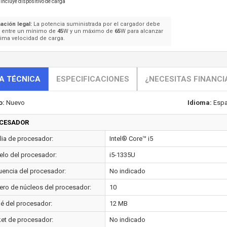
Incluye dispositivo de carga
ación legal:
La potencia suministrada por el cargador debe
e entre un mínimo de
45
W y un máximo de
65
W para alcanzar
ima velocidad de carga.
A TÉCNICA
ESPECIFICACIONES
¿NECESITAS FINANCI
o:
Nuevo
Idioma:
Espa
CESADOR
lia de procesador:
Intel® Core™ i5
lo del procesador:
i5-1335U
uencia del procesador:
No indicado
ro de núcleos del procesador:
10
é del procesador:
12 MB
et de procesador:
No indicado