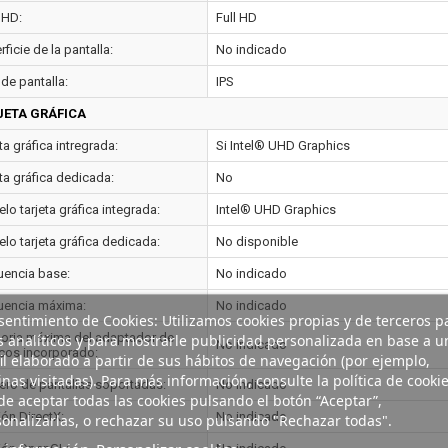
 HD:
Full HD
ficie de la pantalla:
No indicado
de pantalla:
IPS
JETA GRÁFICA
ta gráfica intregrada:
Si Intel® UHD Graphics
ta gráfica dedicada:
No
o tarjeta gráfica integrada:
Intel® UHD Graphics
lo tarjeta gráfica dedicada:
No disponible
uencia base:
No indicado
uencia máxima:
No indicado
entimiento de Cookies: Utilizamos cookies propias y de terceros p
ria máxima del adaptador de
s analíticos y para mostrarle publicidad personalizada en base a u
No indicado
icos incorporado:
il elaborado a partir de sus hábitos de navegación (por ejemplo,
nas visitadas). Para más información, consulte la política de cookie
ro de pantallas soportadas:
No indicado
e aceptar todas las cookies pulsando el botón “Aceptar”,
ión DirectX:
No indicado
onalizarlas, o rechazar su uso pulsando "Rechazar todas".