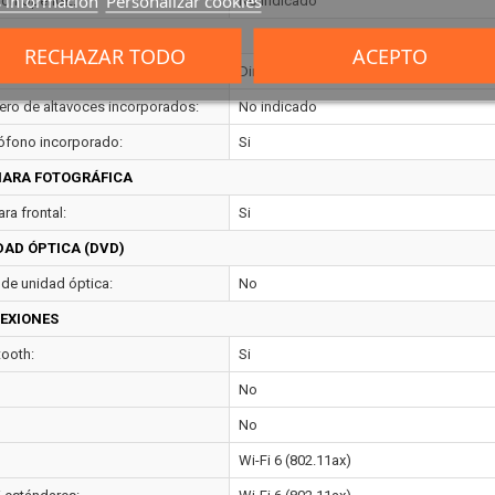
 información
Personalizar cookies
ión OpenGL:
No indicado
IO
RECHAZAR TODO
ACEPTO
ema de audio:
Dirac
ro de altavoces incorporados:
No indicado
ófono incorporado:
Si
ARA FOTOGRÁFICA
ra frontal:
Si
DAD ÓPTICA (DVD)
 de unidad óptica:
No
EXIONES
tooth:
Si
No
No
Wi-Fi 6 (802.11ax)