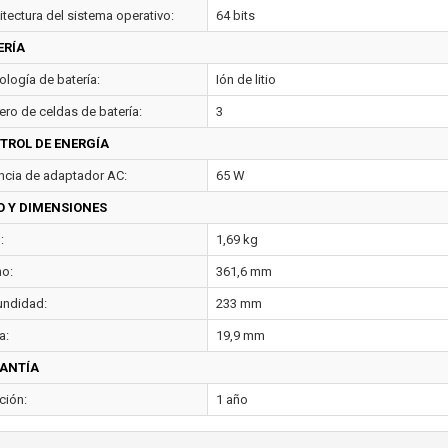
itectura del sistema operativo:
64 bits
ERÍA
ología de batería:
Ión de litio
ro de celdas de batería:
3
TROL DE ENERGÍA
ncia de adaptador AC:
65 W
O Y DIMENSIONES
:
1,69 kg
o:
361,6 mm
undidad:
233 mm
a:
19,9 mm
ANTÍA
ción:
1 año