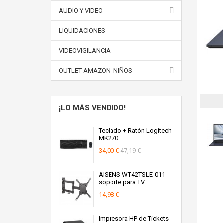
AUDIO Y VIDEO
LIQUIDACIONES
VIDEOVIGILANCIA
OUTLET AMAZON_NIÑOS
¡LO MÁS VENDIDO!
Teclado + Ratón Logitech
MK270
34,00 €
47,19 €
AISENS WT42TSLE-011
soporte para TV...
14,98 €
Impresora HP de Tickets