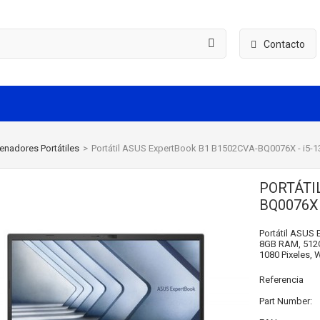
Contacto
enadores Portátiles
>
Portátil ASUS ExpertBook B1 B1502CVA-BQ0076X - i5-
PORTÁTI
BQ0076X 
Portátil ASUS 
8GB RAM, 512GB
1080 Pixeles, 
Referencia
Part Number: