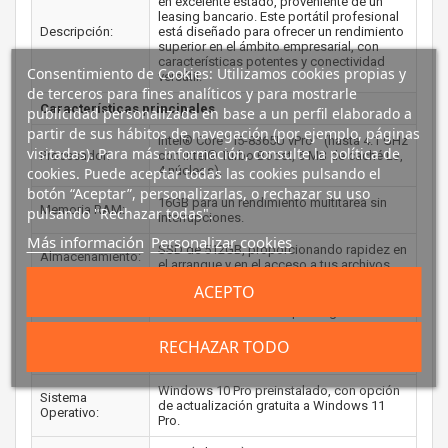
en excelente estado, proveniente de un
leasing bancario. Este portátil profesional
Descripción:
está diseñado para ofrecer un rendimiento
superior en el ámbito empresarial, con
características potentes y conectividad
Consentimiento de Cookies: Utilizamos cookies propias y
versátil.
de terceros para fines analíticos y para mostrarle
Características principales
publicidad personalizada en base a un perfil elaborado a
partir de sus hábitos de navegación (por ejemplo, páginas
Intel® Core™ i5-8365U vPro™ (hasta 4.1 GHz
visitadas). Para más información, consulte la política de
Procesador:
con Intel® Turbo Boost, 6 MB de caché L3,
4 núcleos).
cookies. Puede aceptar todas las cookies pulsando el
botón “Aceptar”, personalizarlas, o rechazar su uso
16GB para un rendimiento multitarea sin
Memoria RAM:
pulsando "Rechazar todas".
interrupciones.
Más información
Personalizar cookies
SSD de 512GB, proporcionando rapidez en
Almacenamiento:
el arranque y en el acceso a tus archivos.
ACEPTO
14 pulgadas, perfecta para trabajar
Pantalla:
cómodamente en cualquier lugar.
Intel® UHD Graphics 620, ideal para tareas
RECHAZAR TODO
Gráficos:
diarias de oficina.
Windows 10 Pro preinstalado, con opción
Sistema
de actualización gratuita a Windows 11
Operativo:
Pro.