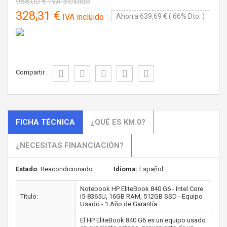
968,00 €
IVA incluido
328,31 €
IVA incluido
Ahorra 639,69 € ( 66% Dto. )
Compartir :
FICHA TÉCNICA
¿QUÉ ES KM.0?
¿NECESITAS FINANCIACIÓN?
Estado:
Reacondicionado
Idioma:
Español
Notebook HP EliteBook 840 G6 - Intel Core
Título:
i5-8365U, 16GB RAM, 512GB SSD - Equipo
Usado - 1 Año de Garantía
El HP EliteBook 840 G6 es un equipo usado