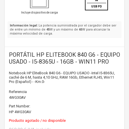
W
USB PD
Incluye dispositivo de carga
Información legal:
La potencia suministrada por el cargador debe ser
de entre un mínimo de
45
W y un máximo de
65
W para alcanzar la
máxima velocidad de carga.
PORTÁTIL HP ELITEBOOK 840 G6 - EQUIPO
USADO - I5-8365U - 16GB - WIN11 PRO
Notebook HP EliteBook 840 G6 - EQUIPO USADO -Intel I5-8365U,
caché de 6 M, hasta 4,10 GHz, RAM 16Gb, Ethernet RJ45, Win11
Pro (Español) - -Km.0-
Referencia
4WG30AV
Part Number:
HP
4WG30AV
Producto agotado / no disponible