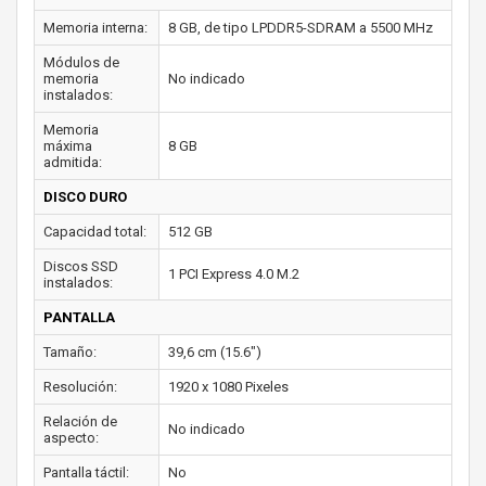
Memoria interna:
8 GB, de tipo LPDDR5-SDRAM a 5500 MHz
Módulos de
memoria
No indicado
instalados:
Memoria
máxima
8 GB
admitida:
DISCO DURO
Capacidad total:
512 GB
Discos SSD
1 PCI Express 4.0 M.2
instalados:
PANTALLA
Tamaño:
39,6 cm (15.6")
Resolución:
1920 x 1080 Pixeles
Relación de
No indicado
aspecto:
Pantalla táctil:
No