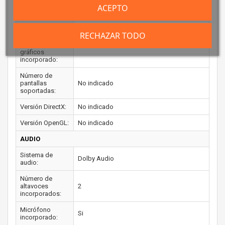
Frecuencia
ACEPTO
No indicado
máxima:
Memoria
RECHAZAR TODO
máxima del
adaptador de
No indicado
gráficos
incorporado:
Número de
pantallas
No indicado
soportadas:
Versión DirectX:
No indicado
Versión OpenGL:
No indicado
AUDIO
Sistema de
Dolby Audio
audio:
Número de
altavoces
2
incorporados:
Micrófono
Si
incorporado: