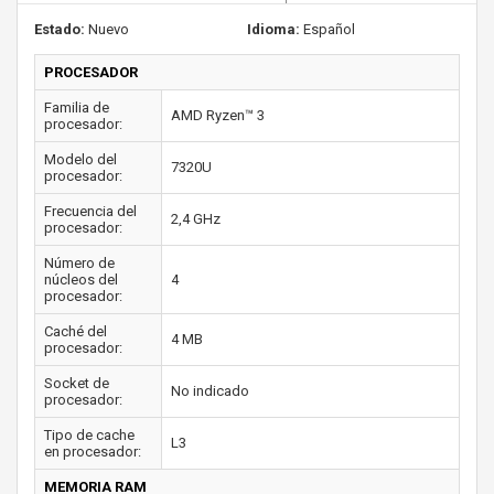
Estado:
Nuevo
Idioma:
Español
PROCESADOR
Familia de
AMD Ryzen™ 3
procesador:
Modelo del
7320U
procesador:
Frecuencia del
2,4 GHz
procesador:
Número de
núcleos del
4
procesador:
Caché del
4 MB
procesador:
Socket de
No indicado
procesador:
Tipo de cache
L3
en procesador:
MEMORIA RAM