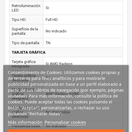
Retroiluminación
Si
LED:
Tipo HD:
Full HD
Superficie de la
No indicado
pantalla:
Tipo de pantalla:
TN
TARJETA GRÁFICA
Tarjeta gráfica
Si AMD Radeon
intregrada:
Consentimiento de Cookies: Utilizamos cookies propias y
Tarjeta gráfica
de terceros para fines analíticos y para mostrarle
No
dedicada:
publicidad personalizada en base a un perfil elaborado a
partir de sus hábitos de navegación (por ejemplo, páginas
Modelo tarjeta
gráfica
AMD Radeon 610M
visitadas). Para más información, consulte la política de
integrada:
cookies. Puede aceptar todas las cookies pulsando el
botón “Aceptar”, personalizarlas, o rechazar su uso
Modelo tarjeta
gráfica
No disponible
pulsando "Rechazar todas".
dedicada:
Más información
Personalizar cookies
Frecuencia base:
No indicado