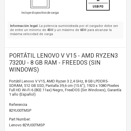
W
USB PD
Incluye dispositivo de carga
Información legal:
La potencia suministrada por el cargador debe ser
de entre un mínimo de
45
W y un máximo de
65
W para alcanzar la
máxima velocidad de carga.
PORTÁTIL LENOVO V V15 - AMD RYZEN3
7320U - 8 GB RAM - FREEDOS (SIN
WINDOWS)
Portátil Lenovo V V15, AMD Ryzen 3 2,4 GHz, 8 GB LPDDR5-
SDRAM, 512 GB SSD, Pantalla 39,6 cm (15.6"), 1920 x 1080 Pixeles
Full HD Wi-Fi 6 (802.11ax) Negro, FreeDOS (Sin Windows), Garantía
1 año (Español)
Referencia
82YU00TMSP
Part Number:
Lenovo
82YU00TMSP