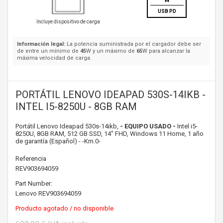
W
USB PD
Incluye dispositivo de carga
Información legal:
La potencia suministrada por el cargador debe ser
de entre un mínimo de
45
W y un máximo de
65
W para alcanzar la
máxima velocidad de carga.
PORTÁTIL LENOVO IDEAPAD 530S-14IKB -
INTEL I5-8250U - 8GB RAM
Portátil Lenovo Ideapad 530s-14ikb,
- EQUIPO USADO -
Intel i5-
8250U, 8GB RAM, 512 GB SSD, 14" FHD, Windows 11 Home, 1 año
de garantía (Español) - -Km.0-
Referencia
REV903694059
Part Number:
Lenovo
REV903694059
Producto agotado / no disponible