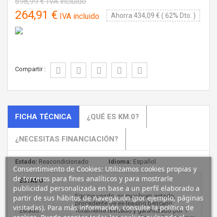
698,99 €
IVA incluido
264,91 €
IVA incluido
Ahorra 434,09 € ( 62% Dto. )
Compartir :
FICHA TÉCNICA
¿QUÉ ES KM.0?
¿NECESITAS FINANCIACIÓN?
Estado:
Reacondicionado
Idioma:
Español
Consentimiento de Cookies: Utilizamos cookies propias y
de terceros para fines analíticos y para mostrarle
ESTADO
publicidad personalizada en base a un perfil elaborado a
Equipo usado, en muy buen estado,
partir de sus hábitos de navegación (por ejemplo, páginas
procedente de ex-leasing bancario.
visitadas). Para más información, consulte la política de
Estado:
Totalmente revisado y garantizado por 1