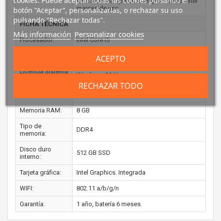
cookies. Puede aceptar todas las cookies pulsando el
año. Sistema operativo limpio. Puede tener
marcas de uso.
botón “Aceptar”, personalizarlas, o rechazar su uso
pulsando "Rechazar todas".
FICHA TÉCNICA
Más información
Personalizar cookies
Procesador:
Intel Core i5
Generación:
8ª Gen
ACEPTO
Licencia Sistema
Windows 11 Home
Operativo:
RECHAZAR TODO
Pantalla:
14 Pulgadas
Memoria RAM:
8 GB
Tipo de
DDR4
memoria:
Disco duro
512 GB SSD
interno:
Tarjeta gráfica:
Intel Graphics. Integrada
WIFI:
802.11 a/b/g/n
Garantía:
1 año, batería 6 meses.