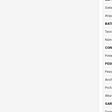
Sist
Arqu
BAT
Tecn
Núme
CON
Pote
PES
Peso
Anch
Prof
Altur
GAR
Dura