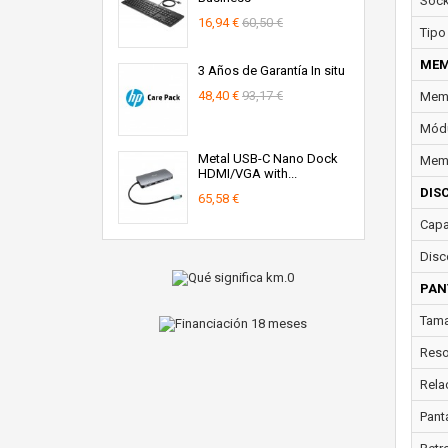
Sock
16,94 €
60,50 €
Tipo
MEM
3 Años de Garantía In situ
48,40 €
93,17 €
Memo
Módu
Metal USB-C Nano Dock
Memo
HDMI/VGA with...
DIS
65,58 €
Capa
Disc
PAN
Tama
Reso
Rela
Panta