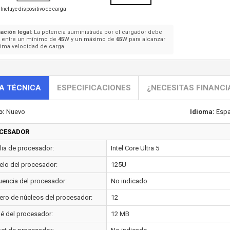
Incluye dispositivo de carga
ación legal:
La potencia suministrada por el cargador debe
e entre un mínimo de
45
W y un máximo de
65
W para alcanzar
ima velocidad de carga.
A TÉCNICA
ESPECIFICACIONES
¿NECESITAS FINANCI
o:
Nuevo
Idioma:
Espa
CESADOR
lia de procesador:
Intel Core Ultra 5
lo del procesador:
125U
uencia del procesador:
No indicado
ro de núcleos del procesador:
12
é del procesador:
12 MB