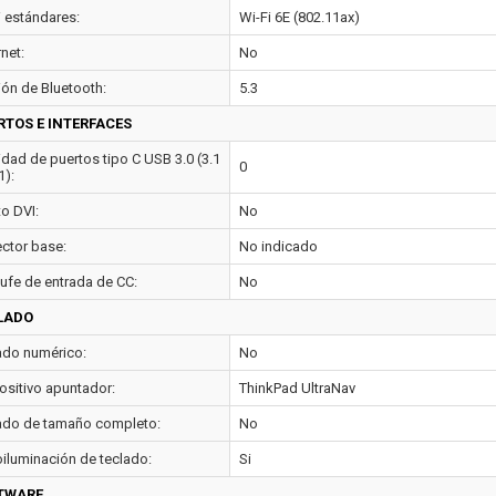
i estándares:
Wi-Fi 6E (802.11ax)
net:
No
ión de Bluetooth:
5.3
RTOS E INTERFACES
idad de puertos tipo C USB 3.0 (3.1
0
1):
to DVI:
No
ctor base:
No indicado
ufe de entrada de CC:
No
LADO
ado numérico:
No
ositivo apuntador:
ThinkPad UltraNav
ado de tamaño completo:
No
oiluminación de teclado:
Si
TWARE