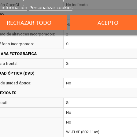
ión OpenGL:
No indicado
 información
Personalizar cookies
IO
RECHAZAR TODO
ACEPTO
ema de audio:
No indicado
ro de altavoces incorporados:
2
ófono incorporado:
Si
ARA FOTOGRÁFICA
ra frontal:
Si
DAD ÓPTICA (DVD)
 de unidad óptica:
No
EXIONES
tooth:
Si
No
No
Wi-Fi 6E (802.11ax)