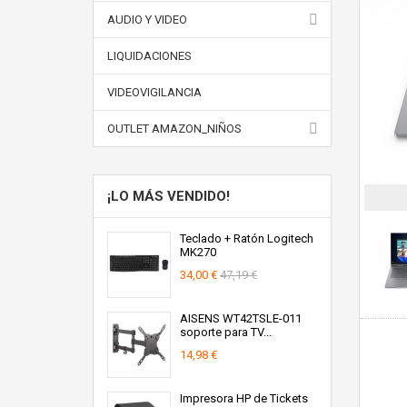
AUDIO Y VIDEO
LIQUIDACIONES
VIDEOVIGILANCIA
OUTLET AMAZON_NIÑOS
¡LO MÁS VENDIDO!
Teclado + Ratón Logitech
MK270
34,00 €
47,19 €
AISENS WT42TSLE-011
soporte para TV...
14,98 €
Impresora HP de Tickets