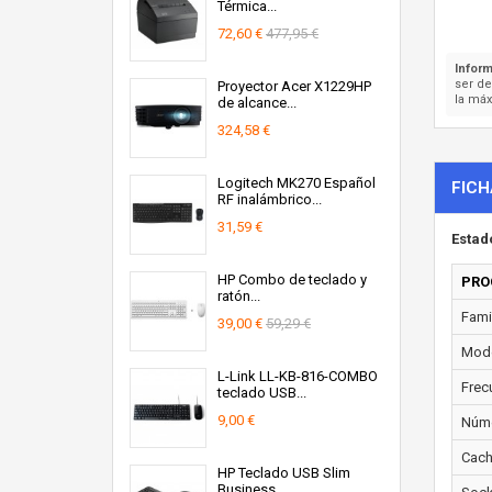
Térmica...
72,60 €
477,95 €
Inform
ser d
Proyector Acer X1229HP
la máx
de alcance...
324,58 €
Logitech MK270 Español
FICH
RF inalámbrico...
31,59 €
Estad
HP Combo de teclado y
PRO
ratón...
Fami
39,00 €
59,29 €
Mode
L-Link LL-KB-816-COMBO
Frec
teclado USB...
9,00 €
Núme
Cach
HP Teclado USB Slim
Business