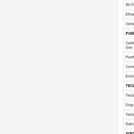
Wi-F
Ether
Vers
PUE
Cant
Gen 
Puer
Cone
Ench
TEC
Tecl
Disp
Tecl
Retr
SOF