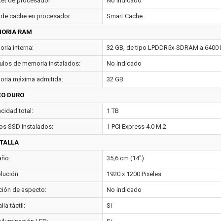
et de procesador:
No indicado
 de cache en procesador:
Smart Cache
ORIA RAM
ria interna:
32 GB, de tipo LPDDR5x-SDRAM a 6400
los de memoria instalados:
No indicado
ria máxima admitida:
32 GB
CO DURO
cidad total:
1 TB
os SSD instalados:
1 PCI Express 4.0 M.2
TALLA
ño:
35,6 cm (14")
lución:
1920 x 1200 Pixeles
ción de aspecto:
No indicado
lla táctil:
Si