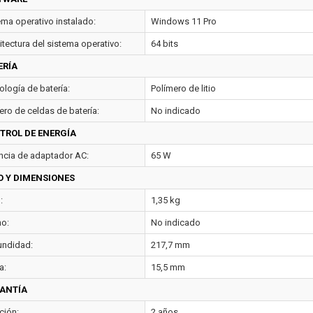
ema operativo instalado:
Windows 11 Pro
itectura del sistema operativo:
64 bits
ERÍA
ología de batería:
Polímero de litio
ro de celdas de batería:
No indicado
TROL DE ENERGÍA
ncia de adaptador AC:
65 W
O Y DIMENSIONES
:
1,35 kg
o:
No indicado
undidad:
217,7 mm
a:
15,5 mm
ANTÍA
ción:
2 años