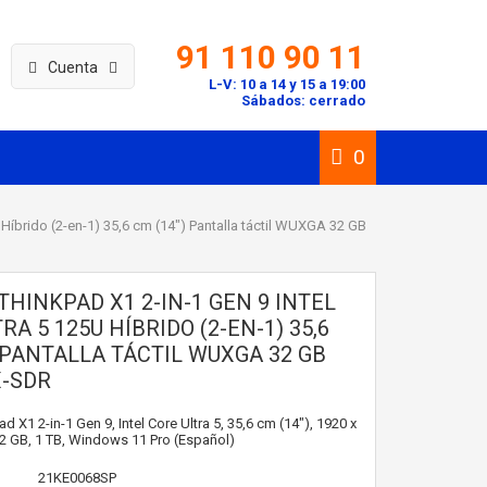
91 110 90 11
Cuenta
L-V: 10 a 14 y 15 a 19:00
Sábados: cerrado
0
 Híbrido (2-en-1) 35,6 cm (14") Pantalla táctil WUXGA 32 GB
HINKPAD X1 2-IN-1 GEN 9 INTEL
RA 5 125U HÍBRIDO (2-EN-1) 35,6
) PANTALLA TÁCTIL WUXGA 32 GB
-SDR
 X1 2-in-1 Gen 9, Intel Core Ultra 5, 35,6 cm (14"), 1920 x
32 GB, 1 TB, Windows 11 Pro (Español)
21KE0068SP