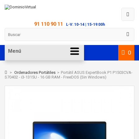
91 110 90 11
L-V: 10-14 | 15-19:00h
Menú
0
>
Ordenadores Portátiles
>
Portátil ASUS ExpertBook P1 P1503CVA-
S70402 - i3-1315U - 16 GB RAM - FreeDOS (Sin Windows)