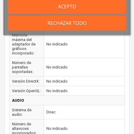
dedicada:
ACEPTO
Frecuencia base:
No indicado
Frecuencia
RECHAZAR TODO
No indicado
máxima:
Memoria
máxima del
adaptador de
No indicado
gráficos
incorporado:
Número de
pantallas
No indicado
soportadas:
Versión DirectX:
No indicado
Versión OpenGL:
No indicado
AUDIO
Sistema de
Dirac
audio:
Número de
altavoces
No indicado
incorporados: