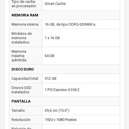
Tipo de cache
Smart Cache
en procesador:
MEMORIA RAM
Memoria interna:
16 GB, de tipo DDR5-SDRAM a
Módulos de
memoria
1 x 16 GB
instalados:
Memoria
máxima
64 GB
admitida:
DISCO DURO
Capacidad total:
512 GB
Discos SSD
1 PCI Express 4.0 M.2
instalados:
PANTALLA
Tamaño:
39,6 cm (15.6")
Resolución:
1920 x 1080 Pixeles
Relación de