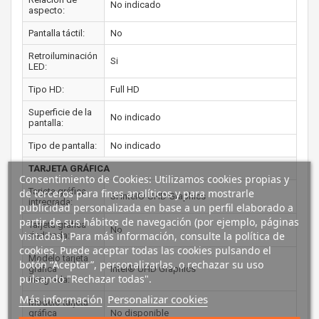
No indicado
aspecto:
Pantalla táctil:
No
Retroiluminación
Si
LED:
Tipo HD:
Full HD
Superficie de la
No indicado
pantalla:
Tipo de pantalla:
No indicado
TARJETA GRÁFICA
Consentimiento de Cookies: Utilizamos cookies propias y
Tarjeta gráfica
de terceros para fines analíticos y para mostrarle
Si Intel® UHD Graphics
intregrada:
publicidad personalizada en base a un perfil elaborado a
partir de sus hábitos de navegación (por ejemplo, páginas
Tarjeta gráfica
No
visitadas). Para más información, consulte la política de
dedicada:
cookies. Puede aceptar todas las cookies pulsando el
Modelo tarjeta
botón “Aceptar”, personalizarlas, o rechazar su uso
gráfica
Intel® UHD Graphics
pulsando "Rechazar todas".
integrada:
Más información
Personalizar cookies
Modelo tarjeta
gráfica
No disponible