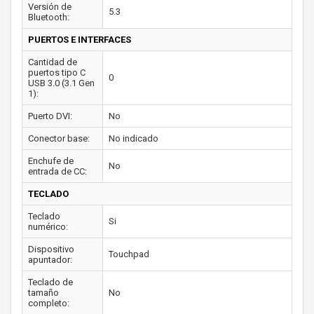
Versión de
5.3
Bluetooth:
PUERTOS E INTERFACES
Cantidad de
puertos tipo C
0
USB 3.0 (3.1 Gen
1):
Puerto DVI:
No
Conector base:
No indicado
Enchufe de
No
entrada de CC:
TECLADO
Teclado
Si
numérico:
Dispositivo
Touchpad
apuntador:
Teclado de
tamaño
No
completo: