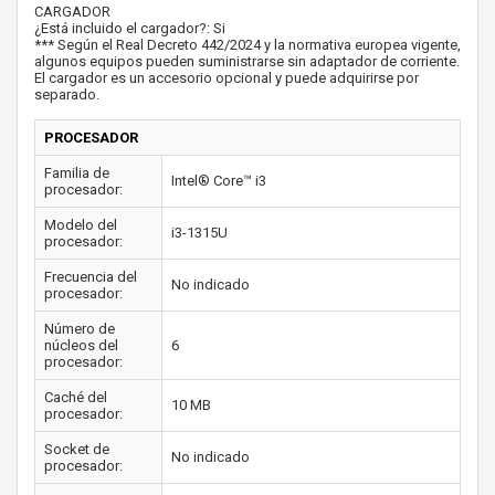
CARGADOR
¿Está incluido el cargador?: Si
*** Según el Real Decreto 442/2024 y la normativa europea vigente,
algunos equipos pueden suministrarse sin adaptador de corriente.
El cargador es un accesorio opcional y puede adquirirse por
separado.
PROCESADOR
Familia de
Intel® Core™ i3
procesador:
Modelo del
i3-1315U
procesador:
Frecuencia del
No indicado
procesador:
Número de
núcleos del
6
procesador:
Caché del
10 MB
procesador:
Socket de
No indicado
procesador: