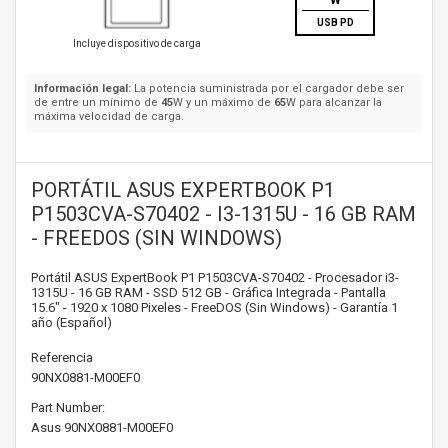
W
USB PD
Incluye dispositivo de carga
Información legal:
La potencia suministrada por el cargador debe ser
de entre un mínimo de
45
W y un máximo de
65
W para alcanzar la
máxima velocidad de carga.
PORTÁTIL ASUS EXPERTBOOK P1
P1503CVA-S70402 - I3-1315U - 16 GB RAM
- FREEDOS (SIN WINDOWS)
Portátil ASUS ExpertBook P1 P1503CVA-S70402 - Procesador i3-
1315U - 16 GB RAM - SSD 512 GB - Gráfica Integrada - Pantalla
15.6" - 1920 x 1080 Pixeles - FreeDOS (Sin Windows) - Garantía 1
año (Español)
Referencia
90NX0881-M00EF0
Part Number:
Asus
90NX0881-M00EF0