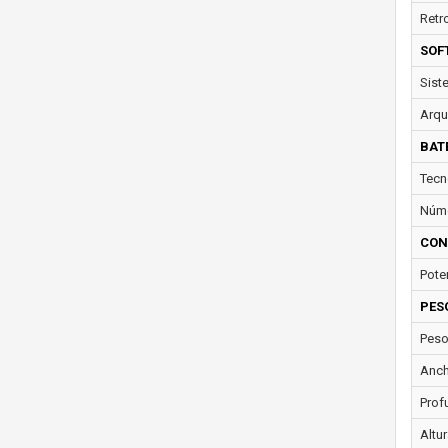
Retr
SOF
Sist
Arqu
BAT
Tecn
Núme
CON
Pote
PES
Peso
Anch
Prof
Altur