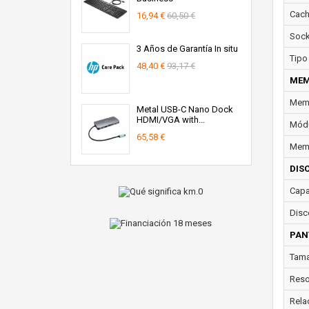
Cach
16,94 €
60,50 €
Sock
3 Años de Garantía In situ
Tipo
48,40 €
93,17 €
MEM
Memo
Metal USB-C Nano Dock
HDMI/VGA with...
Módu
65,58 €
Memo
DIS
Capa
Disc
PAN
Tama
Reso
Rela