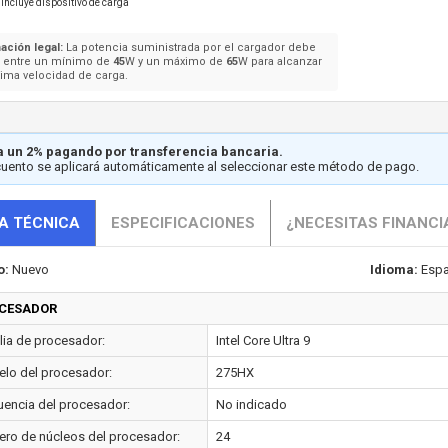
Incluye dispositivo de carga
ación legal:
La potencia suministrada por el cargador debe
e entre un mínimo de
45
W y un máximo de
65
W para alcanzar
ima velocidad de carga.
 un 2% pagando por transferencia bancaria.
cuento se aplicará automáticamente al seleccionar este método de pago.
A TÉCNICA
ESPECIFICACIONES
¿NECESITAS FINANCI
o:
Nuevo
Idioma:
Espa
CESADOR
lia de procesador:
Intel Core Ultra 9
lo del procesador:
275HX
uencia del procesador:
No indicado
ro de núcleos del procesador:
24