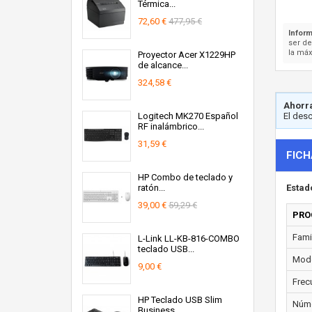
Térmica...
72,60 €
477,95 €
Inform
ser d
la máx
Proyector Acer X1229HP
de alcance...
324,58 €
Ahorra
Logitech MK270 Español
El des
RF inalámbrico...
31,59 €
FICH
HP Combo de teclado y
ratón...
Estad
39,00 €
59,29 €
PRO
Fami
L-Link LL-KB-816-COMBO
teclado USB...
Mode
9,00 €
Frec
HP Teclado USB Slim
Núme
Business