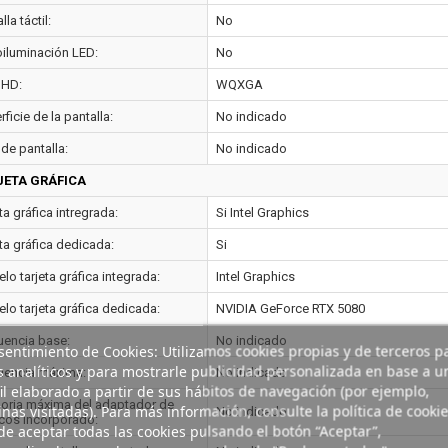
lla táctil:
No
oiluminación LED:
No
 HD:
WQXGA
ficie de la pantalla:
No indicado
de pantalla:
No indicado
JETA GRÁFICA
ta gráfica intregrada:
Si Intel Graphics
ta gráfica dedicada:
Si
o tarjeta gráfica integrada:
Intel Graphics
lo tarjeta gráfica dedicada:
NVIDIA GeForce RTX 5080
uencia base:
No indicado
entimiento de Cookies: Utilizamos cookies propias y de terceros p
s analíticos y para mostrarle publicidad personalizada en base a u
uencia máxima:
No indicado
il elaborado a partir de sus hábitos de navegación (por ejemplo,
ria máxima del adaptador de
nas visitadas). Para más información, consulte la política de cookie
No indicado
icos incorporado:
e aceptar todas las cookies pulsando el botón “Aceptar”,