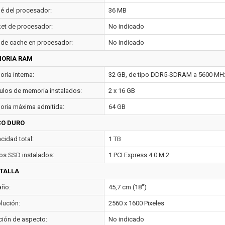
é del procesador:
36 MB
et de procesador:
No indicado
 de cache en procesador:
No indicado
ORIA RAM
ria interna:
32 GB, de tipo DDR5-SDRAM a 5600 MH
los de memoria instalados:
2 x 16 GB
ria máxima admitida:
64 GB
CO DURO
cidad total:
1 TB
os SSD instalados:
1 PCI Express 4.0 M.2
TALLA
ño:
45,7 cm (18")
lución:
2560 x 1600 Pixeles
ción de aspecto:
No indicado