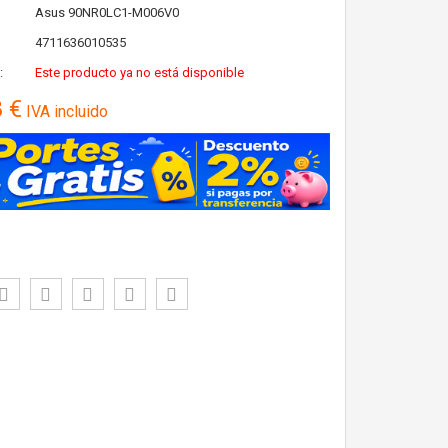
Asus
90NR0LC1-M006V0
4711636010535
:
Este producto ya no está disponible
8 €
IVA incluido