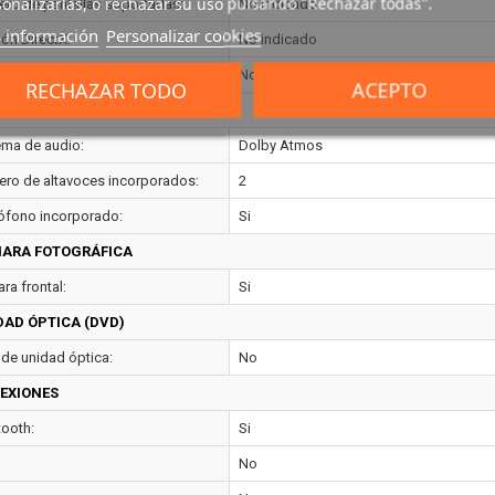
onalizarlas, o rechazar su uso pulsando "Rechazar todas".
ro de pantallas soportadas:
No indicado
 información
Personalizar cookies
ión DirectX:
No indicado
ión OpenGL:
No indicado
RECHAZAR TODO
ACEPTO
IO
ema de audio:
Dolby Atmos
ro de altavoces incorporados:
2
ófono incorporado:
Si
ARA FOTOGRÁFICA
ra frontal:
Si
DAD ÓPTICA (DVD)
 de unidad óptica:
No
EXIONES
tooth:
Si
No