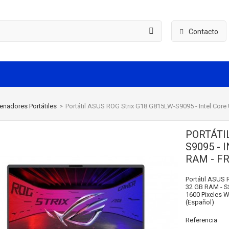
Contacto
enadores Portátiles
>
Portátil ASUS ROG Strix G18 G815LW-S9095 - Intel Core
PORTÁTIL
S9095 - 
RAM - F
Portátil ASUS 
32 GB RAM - SS
1600 Pixeles 
(Español)
Referencia