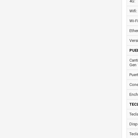
4G:
Wifi:
Wi-F
Ether
Vers
PUE
Cant
Gen 
Puer
Cone
Ench
TEC
Tecl
Disp
Tecl