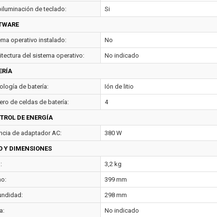
oiluminación de teclado:
Si
TWARE
ema operativo instalado:
No
itectura del sistema operativo:
No indicado
ERÍA
ología de batería:
Ión de litio
ro de celdas de batería:
4
TROL DE ENERGÍA
ncia de adaptador AC:
380 W
O Y DIMENSIONES
:
3,2 kg
o:
399 mm
undidad:
298 mm
a:
No indicado