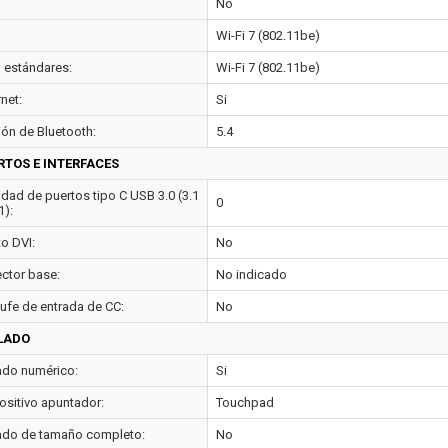
No
Wi-Fi 7 (802.11be)
i estándares:
Wi-Fi 7 (802.11be)
net:
Si
ión de Bluetooth:
5.4
RTOS E INTERFACES
idad de puertos tipo C USB 3.0 (3.1
0
1):
to DVI:
No
ctor base:
No indicado
ufe de entrada de CC:
No
LADO
ado numérico:
Si
ositivo apuntador:
Touchpad
ado de tamaño completo:
No