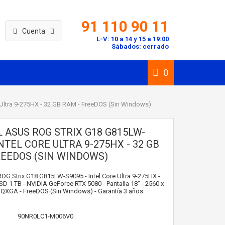
91 110 90 11
Cuenta
L-V: 10 a 14 y 15 a 19:00
Sábados: cerrado
0
 Ultra 9-275HX - 32 GB RAM - FreeDOS (Sin Windows)
 ASUS ROG STRIX G18 G815LW-
INTEL CORE ULTRA 9-275HX - 32 GB
REEDOS (SIN WINDOWS)
ROG Strix G18 G815LW-S9095 - Intel Core Ultra 9-275HX -
D 1 TB - NVIDIA GeForce RTX 5080 - Pantalla 18" - 2560 x
WQXGA - FreeDOS (Sin Windows) - Garantía 3 años
90NR0LC1-M006V0