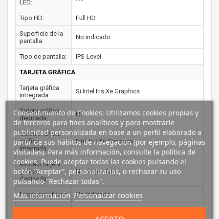
LED:
Tipo HD:
Full HD
Superficie de la
No indicado
pantalla:
Tipo de pantalla:
IPS-Level
TARJETA GRÁFICA
Tarjeta gráfica
Si Intel Iris Xe Graphics
intregrada:
Tarjeta gráfica
Consentimiento de Cookies: Utilizamos cookies propias y
No
dedicada:
de terceros para fines analíticos y para mostrarle
publicidad personalizada en base a un perfil elaborado a
Modelo tarjeta
partir de sus hábitos de navegación (por ejemplo, páginas
gráfica
Intel Iris Xe Graphics
integrada:
visitadas). Para más información, consulte la política de
cookies. Puede aceptar todas las cookies pulsando el
Modelo tarjeta
botón “Aceptar”, personalizarlas, o rechazar su uso
gráfica
No disponible
dedicada:
pulsando "Rechazar todas".
Más información
Personalizar cookies
Frecuencia base:
No indicado
Frecuencia
No indicado
máxima: