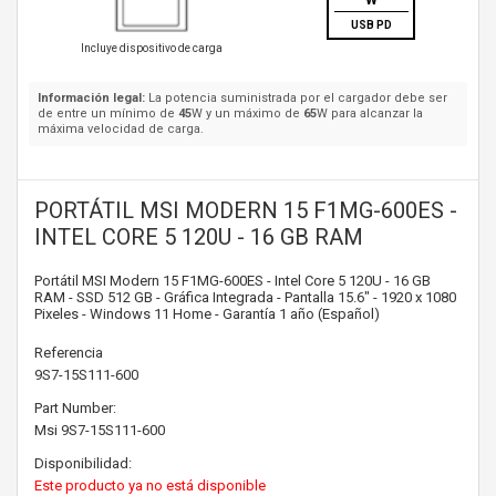
W
USB PD
Incluye dispositivo de carga
Información legal:
La potencia suministrada por el cargador debe ser
de entre un mínimo de
45
W y un máximo de
65
W para alcanzar la
máxima velocidad de carga.
PORTÁTIL MSI MODERN 15 F1MG-600ES -
INTEL CORE 5 120U - 16 GB RAM
Portátil MSI Modern 15 F1MG-600ES - Intel Core 5 120U - 16 GB
RAM - SSD 512 GB - Gráfica Integrada - Pantalla 15.6" - 1920 x 1080
Pixeles - Windows 11 Home - Garantía 1 año (Español)
Referencia
9S7-15S111-600
Part Number:
Msi
9S7-15S111-600
Disponibilidad:
Este producto ya no está disponible