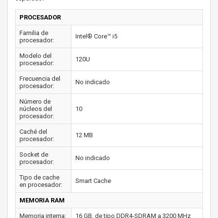
PROCESADOR
Familia de
Intel® Core™ i5
procesador:
Modelo del
120U
procesador:
Frecuencia del
No indicado
procesador:
Número de
núcleos del
10
procesador:
Caché del
12 MB
procesador:
Socket de
No indicado
procesador:
Tipo de cache
Smart Cache
en procesador:
MEMORIA RAM
Memoria interna:
16 GB, de tipo DDR4-SDRAM a 3200 MHz