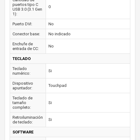
puertos tipo C
0
USB 3.0 (3.1 Gen
1):
Puerto DVI:
No
Conector base:
No indicado
Enchufe de
No
entrada de CC:
TECLADO
Teclado
Si
numérico:
Dispositivo
Touchpad
apuntador:
Teclado de
tamaño
Si
completo:
Retroiluminación
Si
de teclado:
SOFTWARE