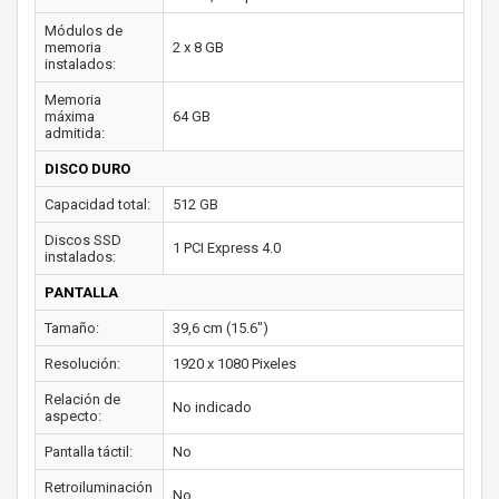
Módulos de
memoria
2 x 8 GB
instalados:
Memoria
máxima
64 GB
admitida:
DISCO DURO
Capacidad total:
512 GB
Discos SSD
1 PCI Express 4.0
instalados:
PANTALLA
Tamaño:
39,6 cm (15.6")
Resolución:
1920 x 1080 Pixeles
Relación de
No indicado
aspecto:
Pantalla táctil:
No
Retroiluminación
No