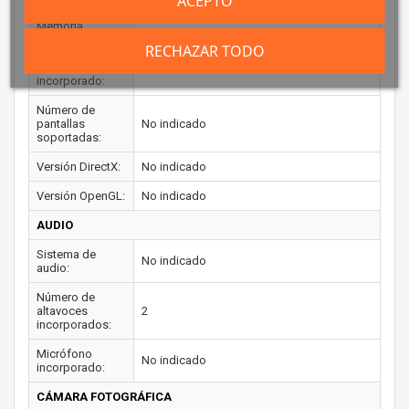
ACEPTO
Memoria
máxima del
RECHAZAR TODO
adaptador de
No indicado
gráficos
incorporado:
Número de
pantallas
No indicado
soportadas:
Versión DirectX:
No indicado
Versión OpenGL:
No indicado
AUDIO
Sistema de
No indicado
audio:
Número de
altavoces
2
incorporados:
Micrófono
No indicado
incorporado:
CÁMARA FOTOGRÁFICA