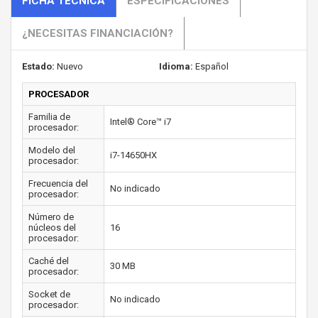
FICHA TÉCNICA
ESPECIFICACIONES
¿NECESITAS FINANCIACIÓN?
Estado:
Nuevo
Idioma:
Español
PROCESADOR
Familia de
Intel® Core™ i7
procesador:
Modelo del
i7-14650HX
procesador:
Frecuencia del
No indicado
procesador:
Número de
núcleos del
16
procesador:
Caché del
30 MB
procesador:
Socket de
No indicado
procesador: