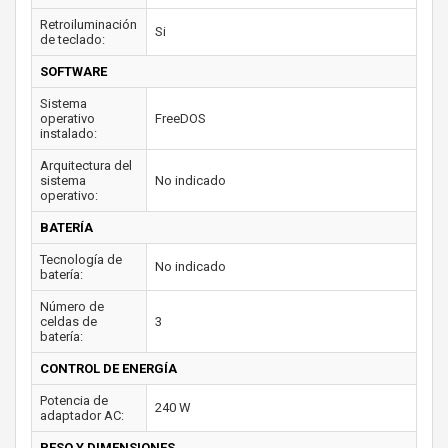
Retroiluminación
Si
de teclado:
SOFTWARE
Sistema
operativo
FreeDOS
instalado:
Arquitectura del
sistema
No indicado
operativo:
BATERÍA
Tecnología de
No indicado
batería:
Número de
celdas de
3
batería:
CONTROL DE ENERGÍA
Potencia de
240 W
adaptador AC:
PESO Y DIMENSIONES