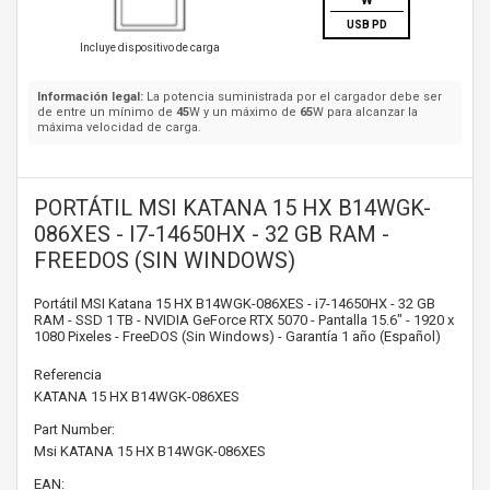
W
USB PD
Incluye dispositivo de carga
Información legal:
La potencia suministrada por el cargador debe ser
de entre un mínimo de
45
W y un máximo de
65
W para alcanzar la
máxima velocidad de carga.
PORTÁTIL MSI KATANA 15 HX B14WGK-
086XES - I7-14650HX - 32 GB RAM -
FREEDOS (SIN WINDOWS)
Portátil MSI Katana 15 HX B14WGK-086XES - i7-14650HX - 32 GB
RAM - SSD 1 TB - NVIDIA GeForce RTX 5070 - Pantalla 15.6" - 1920 x
1080 Pixeles - FreeDOS (Sin Windows) - Garantía 1 año (Español)
Referencia
KATANA 15 HX B14WGK-086XES
Part Number:
Msi
KATANA 15 HX B14WGK-086XES
EAN: