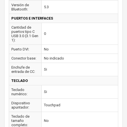
Versión de
5.3
Bluetooth:
PUERTOS E INTERFACES
Cantidad de
puertos tipo C
0
USB 3.0 (3.1 Gen
1):
Puerto DVI:
No
Conector base:
No indicado
Enchufe de
Si
entrada de CC:
TECLADO
Teclado
Si
numérico:
Dispositivo
Touchpad
apuntador:
Teclado de
tamaño
No
completo: