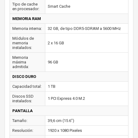
Tipo de cache
Smart Cache
en procesador:
MEMORIA RAM
Memoria interna:
32 GB, de tipo DDR5-SDRAM a 5600 MHz
Módulos de
memoria
2 x 16 GB
instalados:
Memoria
máxima
96 GB
admitida:
DISCO DURO
Capacidad total:
1 TB
Discos SSD
1 PCI Express 4.0 M.2
instalados:
PANTALLA
Tamaño:
39,6 cm (15.6")
Resolución:
1920 x 1080 Pixeles