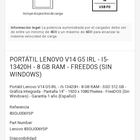
W
USB PD
Incluye dispositivo de carga
Información legal:
La potencia suministrada por el cargador debe ser
de entre un mínimo de
45
W y un máximo de
65
W para alcanzar la
máxima velocidad de carga.
PORTÁTIL LENOVO V14 G5 IRL - I5-
13420H - 8 GB RAM - FREEDOS (SIN
WINDOWS)
Portátil Lenovo V14 G5 IRL - i5-13420H - 8 GB RAM - SSD 512 GB -
Gráfica Integrada - Pantalla 14" - 1920 x 1080 Pixeles - FreeDOS (Sin
Windows) - Garantía 1 año (Español)
Referencia
83GU006YSP
Part Number:
Lenovo
83GU006YSP
Disponibilidad: