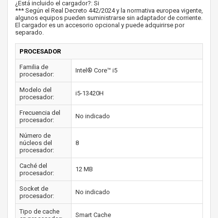
¿Está incluido el cargador?: Si
*** Según el Real Decreto 442/2024 y la normativa europea vigente,
algunos equipos pueden suministrarse sin adaptador de corriente.
El cargador es un accesorio opcional y puede adquirirse por
separado.
PROCESADOR
Familia de
Intel® Core™ i5
procesador:
Modelo del
i5-13420H
procesador:
Frecuencia del
No indicado
procesador:
Número de
núcleos del
8
procesador:
Caché del
12 MB
procesador:
Socket de
No indicado
procesador:
Tipo de cache
Smart Cache