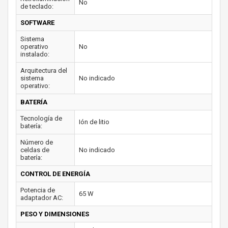
No
de teclado:
SOFTWARE
Sistema
operativo
No
instalado:
Arquitectura del
sistema
No indicado
operativo:
BATERÍA
Tecnología de
Ión de litio
batería:
Número de
celdas de
No indicado
batería:
CONTROL DE ENERGÍA
Potencia de
65 W
adaptador AC:
PESO Y DIMENSIONES