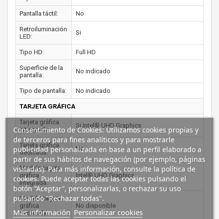
Pantalla táctil:
No
Retroiluminación
Si
LED:
Tipo HD:
Full HD
Superficie de la
No indicado
pantalla:
Tipo de pantalla:
No indicado
TARJETA GRÁFICA
Tarjeta gráfica
Si Intel® UHD Graphics
Consentimiento de Cookies: Utilizamos cookies propias y
intregrada:
de terceros para fines analíticos y para mostrarle
Tarjeta gráfica
publicidad personalizada en base a un perfil elaborado a
No
dedicada:
partir de sus hábitos de navegación (por ejemplo, páginas
visitadas). Para más información, consulte la política de
Modelo tarjeta
gráfica
Intel® UHD Graphics
cookies. Puede aceptar todas las cookies pulsando el
integrada:
botón “Aceptar”, personalizarlas, o rechazar su uso
pulsando "Rechazar todas".
Modelo tarjeta
gráfica
No disponible
Más información
Personalizar cookies
dedicada: