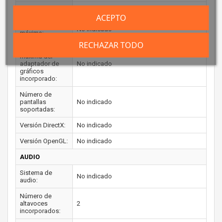
Frecuencia base:
No indicado
ACEPTO
Frecuencia
No indicado
máxima:
RECHAZAR TODO
Memoria
máxima del
adaptador de
No indicado
gráficos
incorporado:
Número de
pantallas
No indicado
soportadas:
Versión DirectX:
No indicado
Versión OpenGL:
No indicado
AUDIO
Sistema de
No indicado
audio:
Número de
altavoces
2
incorporados: