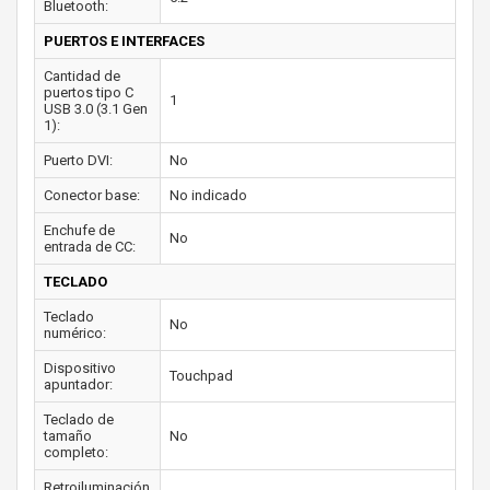
Bluetooth:
PUERTOS E INTERFACES
Cantidad de
puertos tipo C
1
USB 3.0 (3.1 Gen
1):
Puerto DVI:
No
Conector base:
No indicado
Enchufe de
No
entrada de CC:
TECLADO
Teclado
No
numérico:
Dispositivo
Touchpad
apuntador:
Teclado de
tamaño
No
completo:
Retroiluminación