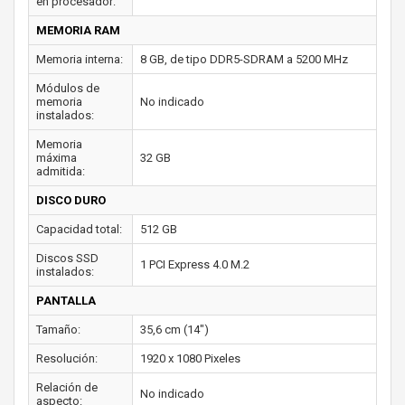
en procesador:
MEMORIA RAM
Memoria interna:
8 GB, de tipo DDR5-SDRAM a 5200 MHz
Módulos de
memoria
No indicado
instalados:
Memoria
máxima
32 GB
admitida:
DISCO DURO
Capacidad total:
512 GB
Discos SSD
1 PCI Express 4.0 M.2
instalados:
PANTALLA
Tamaño:
35,6 cm (14")
Resolución:
1920 x 1080 Pixeles
Relación de
No indicado
aspecto: