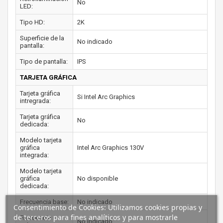
No
LED:
Tipo HD:
2K
Superficie de la
No indicado
pantalla:
Tipo de pantalla:
IPS
TARJETA GRÁFICA
Tarjeta gráfica
Si Intel Arc Graphics
intregrada:
Tarjeta gráfica
No
dedicada:
Modelo tarjeta
gráfica
Intel Arc Graphics 130V
integrada:
Modelo tarjeta
gráfica
No disponible
dedicada:
Frecuencia base:
No indicado
Consentimiento de Cookies: Utilizamos cookies propias y
de terceros para fines analíticos y para mostrarle
Frecuencia
No indicado