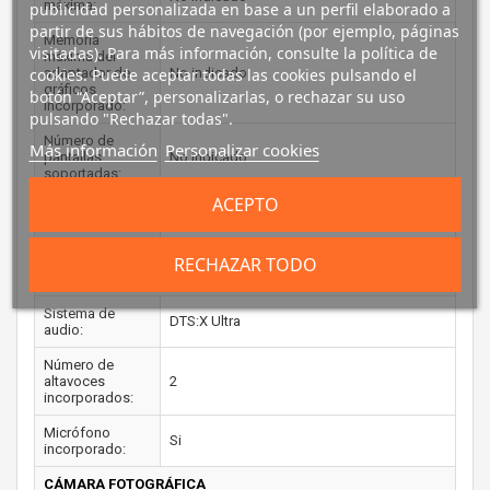
máxima:
publicidad personalizada en base a un perfil elaborado a
partir de sus hábitos de navegación (por ejemplo, páginas
Memoria
visitadas). Para más información, consulte la política de
máxima del
cookies. Puede aceptar todas las cookies pulsando el
adaptador de
No indicado
gráficos
botón “Aceptar”, personalizarlas, o rechazar su uso
incorporado:
pulsando "Rechazar todas".
Número de
Más información
Personalizar cookies
pantallas
No indicado
soportadas:
ACEPTO
Versión DirectX:
No indicado
Versión OpenGL:
No indicado
RECHAZAR TODO
AUDIO
Sistema de
DTS:X Ultra
audio:
Número de
altavoces
2
incorporados:
Micrófono
Si
incorporado:
CÁMARA FOTOGRÁFICA