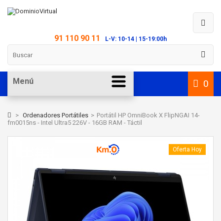
91 110 90 11
L-V: 10-14 | 15-19:00h
Menú
0
>
Ordenadores Portátiles
>
Portátil HP OmniBook X FlipNGAI 14-
fm0015ns - Intel Ultra5 226V - 16GB RAM - Táctil
Oferta Hoy