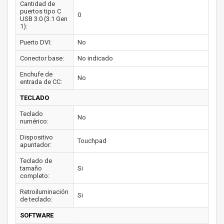
Cantidad de
puertos tipo C
0
USB 3.0 (3.1 Gen
1):
Puerto DVI:
No
Conector base:
No indicado
Enchufe de
No
entrada de CC:
TECLADO
Teclado
No
numérico:
Dispositivo
Touchpad
apuntador:
Teclado de
tamaño
Si
completo:
Retroiluminación
Si
de teclado:
SOFTWARE