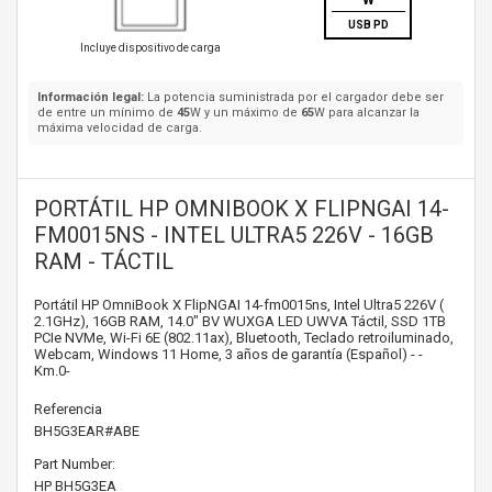
W
USB PD
Incluye dispositivo de carga
Información legal:
La potencia suministrada por el cargador debe ser
de entre un mínimo de
45
W y un máximo de
65
W para alcanzar la
máxima velocidad de carga.
PORTÁTIL HP OMNIBOOK X FLIPNGAI 14-
FM0015NS - INTEL ULTRA5 226V - 16GB
RAM - TÁCTIL
Portátil HP OmniBook X FlipNGAI 14-fm0015ns, Intel Ultra5 226V (
2.1GHz), 16GB RAM, 14.0" BV WUXGA LED UWVA Táctil, SSD 1TB
PCIe NVMe, Wi-Fi 6E (802.11ax), Bluetooth, Teclado retroiluminado,
Webcam, Windows 11 Home, 3 años de garantía (Español) - -
Km.0-
Referencia
BH5G3EAR#ABE
Part Number:
HP
BH5G3EA