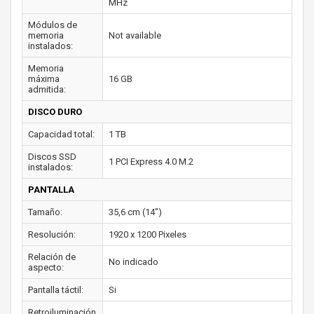
MHz
Módulos de
memoria
Not available
instalados:
Memoria
máxima
16 GB
admitida:
DISCO DURO
Capacidad total:
1 TB
Discos SSD
1 PCI Express 4.0 M.2
instalados:
PANTALLA
Tamaño:
35,6 cm (14")
Resolución:
1920 x 1200 Pixeles
Relación de
No indicado
aspecto:
Pantalla táctil:
Si
Retroiluminación