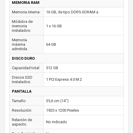
MEMORIA RAM
Memoria interna:
16 GB, de tipo DDR5-SDRAM a
Módulos de
memoria
1 x 16 GB
instalados:
Memoria
máxima
64 GB
admitida:
DISCO DURO
Capacidad total:
512 GB
Discos SSD
1 PCI Express 4.0 M.2
instalados:
PANTALLA
Tamaño:
35,6 cm (14")
Resolución:
1920 x 1200 Pixeles
Relación de
No indicado
aspecto: