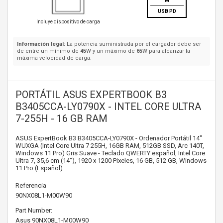
W
USB PD
Incluye dispositivo de carga
Información legal:
La potencia suministrada por el cargador debe ser
de entre un mínimo de
45
W y un máximo de
65
W para alcanzar la
máxima velocidad de carga.
PORTÁTIL ASUS EXPERTBOOK B3
B3405CCA-LY0790X - INTEL CORE ULTRA
7-255H - 16 GB RAM
ASUS ExpertBook B3 B3405CCA-LY0790X - Ordenador Portátil 14"
WUXGA (Intel Core Ultra 7 255H, 16GB RAM, 512GB SSD, Arc 140T,
Windows 11 Pro) Gris Suave - Teclado QWERTY español, Intel Core
Ultra 7, 35,6 cm (14"), 1920 x 1200 Pixeles, 16 GB, 512 GB, Windows
11 Pro (Español)
Referencia
90NX08L1-M00W90
Part Number:
Asus
90NX08L1-M00W90