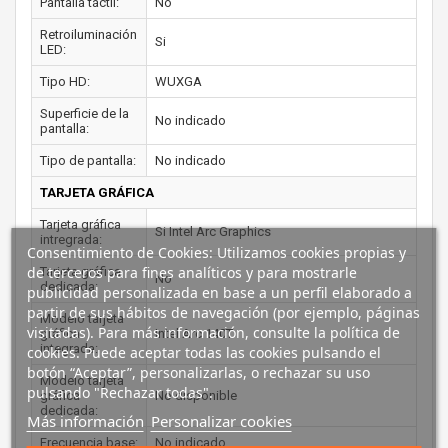
Pantalla táctil:
No
Retroiluminación
Si
LED:
Tipo HD:
WUXGA
Superficie de la
No indicado
pantalla:
Tipo de pantalla:
No indicado
TARJETA GRÁFICA
Tarjeta gráfica
Si Intel Arc Graphics
intregrada:
Consentimiento de Cookies: Utilizamos cookies propias y
de terceros para fines analíticos y para mostrarle
Tarjeta gráfica
No
dedicada:
publicidad personalizada en base a un perfil elaborado a
partir de sus hábitos de navegación (por ejemplo, páginas
Modelo tarjeta
visitadas). Para más información, consulte la política de
gráfica
Intel Arc 140T
integrada:
cookies. Puede aceptar todas las cookies pulsando el
botón “Aceptar”, personalizarlas, o rechazar su uso
Modelo tarjeta
pulsando "Rechazar todas".
gráfica
No disponible
dedicada:
Más información
Personalizar cookies
Frecuencia base:
No indicado