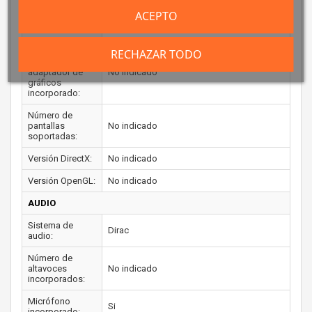
ACEPTO
Frecuencia
No indicado
máxima:
Memoria
RECHAZAR TODO
máxima del
adaptador de
No indicado
gráficos
incorporado:
Número de
pantallas
No indicado
soportadas:
Versión DirectX:
No indicado
Versión OpenGL:
No indicado
AUDIO
Sistema de
Dirac
audio:
Número de
altavoces
No indicado
incorporados:
Micrófono
Si
incorporado: