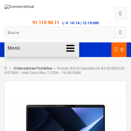
91 110 90 11
L-V: 10-14 | 15-19:00h
Menú
0
>
Ordenadores Portátiles
>
Portátil ASUS ExpertBook B3 B3405CCA-
LY0790X - Intel Core Ultra 7-255H - 16 GB RAM