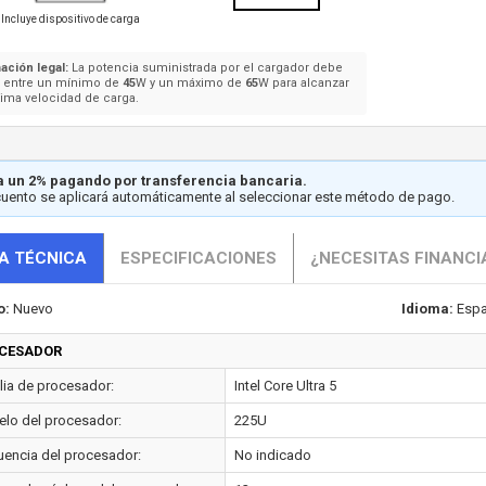
Incluye dispositivo de carga
ación legal:
La potencia suministrada por el cargador debe
e entre un mínimo de
45
W y un máximo de
65
W para alcanzar
ima velocidad de carga.
 un 2% pagando por transferencia bancaria.
cuento se aplicará automáticamente al seleccionar este método de pago.
A TÉCNICA
ESPECIFICACIONES
¿NECESITAS FINANCI
o:
Nuevo
Idioma:
Espa
CESADOR
lia de procesador:
Intel Core Ultra 5
lo del procesador:
225U
uencia del procesador:
No indicado