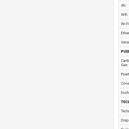
4G:
Wifi:
Wi-F
Ether
Vers
PUE
Cant
Gen 
Puer
Cone
Ench
TEC
Tecl
Disp