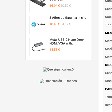
Núme
16,94 €
60,50 €
Cach
Sock
3 Años de Garantía In situ
48,40 €
93,17 €
Tipo
MEM
Metal USB-C Nano Dock
Memo
HDMI/VGA with...
Módu
65,58 €
Memo
DIS
Capa
Disc
PAN
Tama
Reso