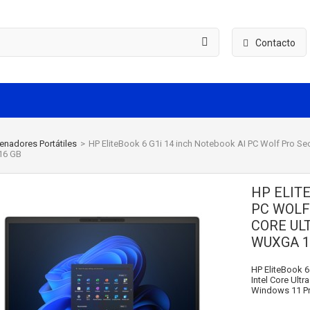
Contacto
enadores Portátiles
>
HP EliteBook 6 G1i 14 inch Notebook AI PC Wolf Pro Secur
6 GB
HP ELITE
PC WOLF
CORE ULT
WUXGA 1
HP EliteBook 6
Intel Core Ultr
Windows 11 Pr