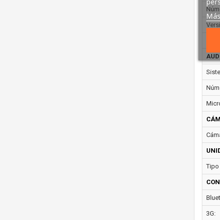
pers
Núme
Más
Vers
Vers
AUD
Sist
Núme
Micr
CÁM
Cáma
UNI
Tipo
CON
Blue
3G: