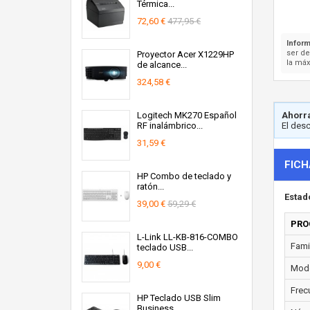
Térmica...
72,60 €
477,95 €
Inform
ser d
Proyector Acer X1229HP
la máx
de alcance...
324,58 €
Logitech MK270 Español
Ahorra
RF inalámbrico...
El des
31,59 €
FICH
HP Combo de teclado y
ratón...
Estad
39,00 €
59,29 €
PRO
L-Link LL-KB-816-COMBO
Fami
teclado USB...
9,00 €
Mode
Frec
HP Teclado USB Slim
Business