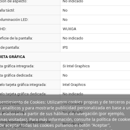
ción de aspecto:
No indicado
lla táctil:
No
oiluminación LED:
No
 HD:
WUXGA
ficie de la pantalla:
No indicado
de pantalla:
IPS
JETA GRÁFICA
ta gráfica intregrada:
Si Intel Graphics
ta gráfica dedicada:
No
o tarjeta gráfica integrada:
Intel Graphics
lo tarjeta gráfica dedicada:
No indicado
entimiento de Cookies: Utilizamos cookies propias y de terceros p
uencia base:
No indicado
s analíticos y para mostrarle publicidad personalizada en base a u
uencia máxima:
No indicado
il elaborado a partir de sus hábitos de navegación (por ejemplo,
nas visitadas). Para más información, consulte la política de cookie
ria máxima del adaptador de
No indicado
e aceptar todas las cookies pulsando el botón “Aceptar”,
icos incorporado: