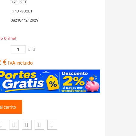
D73U2ET
HP
D73U2ET
0821844212929
lo Online!
2 €
IVA incluido
l carrito