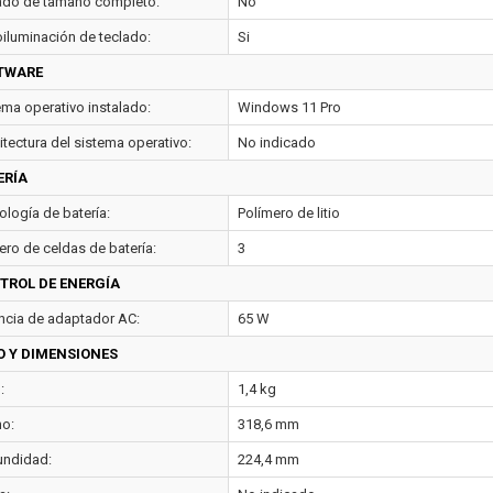
ado de tamaño completo:
No
oiluminación de teclado:
Si
TWARE
ema operativo instalado:
Windows 11 Pro
itectura del sistema operativo:
No indicado
ERÍA
ología de batería:
Polímero de litio
ro de celdas de batería:
3
TROL DE ENERGÍA
ncia de adaptador AC:
65 W
O Y DIMENSIONES
:
1,4 kg
o:
318,6 mm
undidad:
224,4 mm