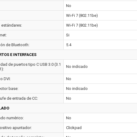
No
Wi-Fi 7 (802.11be)
i estándares:
Wi-Fi 7 (802.11be)
net:
Si
ión de Bluetooth:
5.4
RTOS E INTERFACES
idad de puertos tipo C USB 3.0 (3.1
No indicado
1):
to DVI:
No
ctor base:
No indicado
ufe de entrada de CC:
No
LADO
ado numérico:
No
ositivo apuntador:
Clickpad