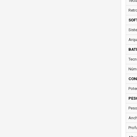
Tecl
Retr
SOF
Sist
Arqu
BAT
Tecn
Núme
CON
Pote
PES
Peso
Anch
Prof