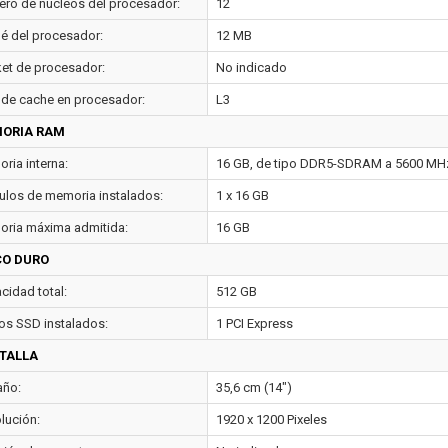
ro de núcleos del procesador:
12
é del procesador:
12 MB
et de procesador:
No indicado
 de cache en procesador:
L3
ORIA RAM
ria interna:
16 GB, de tipo DDR5-SDRAM a 5600 MH
los de memoria instalados:
1 x 16 GB
ria máxima admitida:
16 GB
CO DURO
cidad total:
512 GB
os SSD instalados:
1 PCI Express
TALLA
ño:
35,6 cm (14")
lución:
1920 x 1200 Pixeles