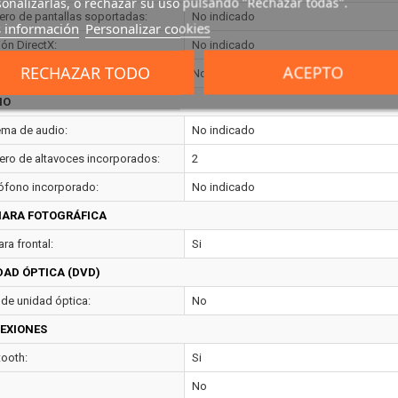
onalizarlas, o rechazar su uso pulsando "Rechazar todas".
ro de pantallas soportadas:
No indicado
 información
Personalizar cookies
ión DirectX:
No indicado
RECHAZAR TODO
ACEPTO
ión OpenGL:
No indicado
IO
ema de audio:
No indicado
ro de altavoces incorporados:
2
ófono incorporado:
No indicado
ARA FOTOGRÁFICA
ra frontal:
Si
DAD ÓPTICA (DVD)
 de unidad óptica:
No
EXIONES
tooth:
Si
No