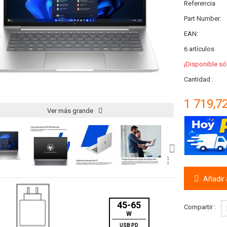
Referencia
Part Number:
EAN:
6
artículos
¡Disponible só
Cantidad :
1 719,7
Ver más grande
Añadir a
45-65
Compartir :
W
USB PD