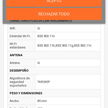
ACEPTO
CONEXIÓN
Estándares de
IEEE 802.11b,IEEE 802.11g,IEEE 802.11i,IEEE
red:
802.11n,IEEE 802.1x
RECHAZAR TODO
CARACTERÍSTICAS DE LAN INALÁMBRICO
Wifi:
Si
Estándar Wi-Fi:
IEEE 802.11n
Wi-Fi
IEEE 802.11b,IEEE 802.11g,IEEE 802.11n
estándares:
ANTENA
Antena:
Si
DESEMPEÑO
Algoritmos de
seguridad
TKIP,WEP
soportados:
PESO Y DIMENSIONES
Ancho:
85 mm