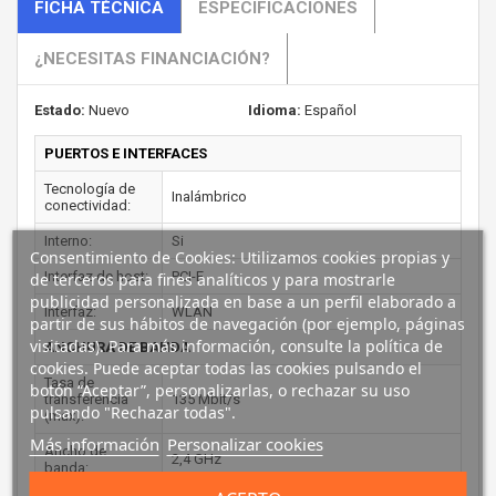
FICHA TÉCNICA
ESPECIFICACIONES
¿NECESITAS FINANCIACIÓN?
Estado:
Nuevo
Idioma:
Español
PUERTOS E INTERFACES
Tecnología de
Inalámbrico
conectividad:
Interno:
Si
Consentimiento de Cookies: Utilizamos cookies propias y
Interfaz de host:
PCI-E
de terceros para fines analíticos y para mostrarle
publicidad personalizada en base a un perfil elaborado a
Interfaz:
WLAN
partir de sus hábitos de navegación (por ejemplo, páginas
visitadas). Para más información, consulte la política de
ANCHURA DE BANDA
cookies. Puede aceptar todas las cookies pulsando el
Tasa de
botón “Aceptar”, personalizarlas, o rechazar su uso
transferencia
135 Mbit/s
pulsando "Rechazar todas".
(máx):
Más información
Personalizar cookies
Ancho de
2,4 GHz
banda: