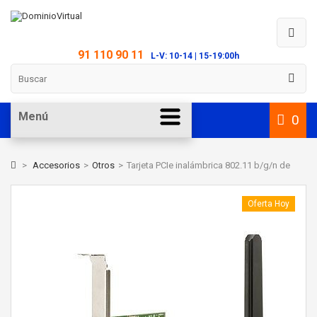
91 110 90 11
L-V: 10-14 | 15-19:00h
Menú
0
>
Accesorios
>
Otros
>
Tarjeta PCIe inalámbrica 802.11 b/g/n de
Oferta Hoy