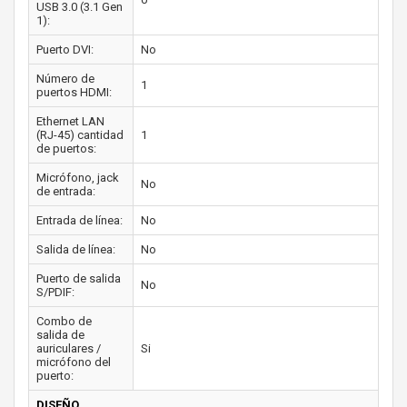
USB 3.0 (3.1 Gen
1):
Puerto DVI:
No
Número de
1
puertos HDMI:
Ethernet LAN
(RJ-45) cantidad
1
de puertos:
Micrófono, jack
No
de entrada:
Entrada de línea:
No
Salida de línea:
No
Puerto de salida
No
S/PDIF:
Combo de
salida de
auriculares /
Si
micrófono del
puerto:
DISEÑO