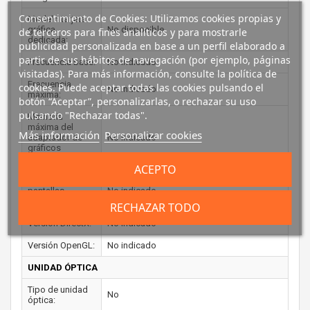
Consentimiento de Cookies: Utilizamos cookies propias y
Modelo tarjeta
gráfica
No disponible
de terceros para fines analíticos y para mostrarle
dedicada:
publicidad personalizada en base a un perfil elaborado a
partir de sus hábitos de navegación (por ejemplo, páginas
Frecuencia base:
No indicado
visitadas). Para más información, consulte la política de
Frecuencia
cookies. Puede aceptar todas las cookies pulsando el
No indicado
máxima:
botón “Aceptar”, personalizarlas, o rechazar su uso
pulsando "Rechazar todas".
Memoria
máxima del
Más información
Personalizar cookies
adaptador de
No indicado
gráficos
incorporado:
ACEPTO
Número de
pantallas
No indicado
soportadas:
RECHAZAR TODO
Versión DirectX:
No indicado
Versión OpenGL:
No indicado
UNIDAD ÓPTICA
Tipo de unidad
No
óptica: