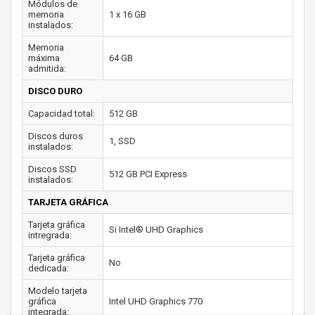
Módulos de
memoria
1 x 16 GB
instalados:
Memoria
máxima
64 GB
admitida:
DISCO DURO
Capacidad total:
512 GB
Discos duros
1, SSD
instalados:
Discos SSD
512 GB PCI Express
instalados:
TARJETA GRÁFICA
Tarjeta gráfica
Si Intel® UHD Graphics
intregrada:
Tarjeta gráfica
No
dedicada:
Modelo tarjeta
gráfica
Intel UHD Graphics 770
integrada: