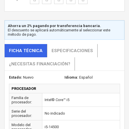
Ahorra un 2% pagando por transferencia bancaria.
El descuento se aplicará automáticamente al seleccionar este
método de pago.
FICHA TÉCNICA
ESPECIFICACIONES
¿NECESITAS FINANCIACIÓN?
Estado:
Nuevo
Idioma:
Español
PROCESADOR
Familia de
Intel® Core™ i5
procesador:
Serie del
No indicado
procesador:
Modelo del
i5-14500