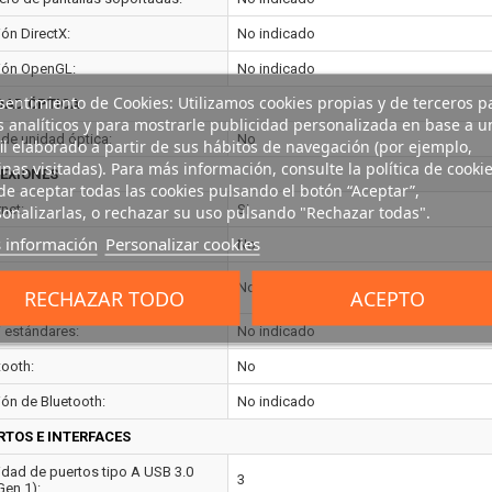
ión DirectX:
No indicado
ión OpenGL:
No indicado
entimiento de Cookies: Utilizamos cookies propias y de terceros p
DAD ÓPTICA
s analíticos y para mostrarle publicidad personalizada en base a u
 de unidad óptica:
No
il elaborado a partir de sus hábitos de navegación (por ejemplo,
nas visitadas). Para más información, consulte la política de cookie
EXIONES
e aceptar todas las cookies pulsando el botón “Aceptar”,
net:
onalizarlas, o rechazar su uso pulsando "Rechazar todas".
Si
 información
Personalizar cookies
No
rnet LAN, velocidad de
No indicado
RECHAZAR TODO
ACEPTO
sferencia de datos:
i estándares:
No indicado
tooth:
No
ión de Bluetooth:
No indicado
RTOS E INTERFACES
idad de puertos tipo A USB 3.0
3
Gen 1):