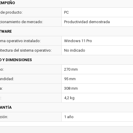
EMPEÑO
 de producto:
PC
cionamiento de mercado:
Productividad demostrada
TWARE
ema operativo instalado:
Windows 11 Pro
itectura del sistema operativo:
No indicado
O Y DIMENSIONES
o:
270 mm
undidad:
95 mm
a:
308 mm
:
4,2 kg
ANTÍA
ción:
1 año