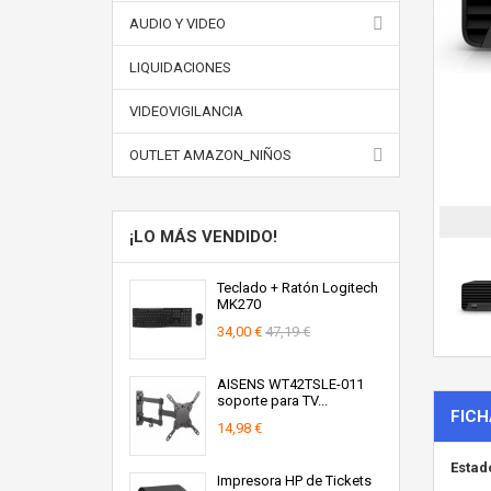
AUDIO Y VIDEO
LIQUIDACIONES
VIDEOVIGILANCIA
OUTLET AMAZON_NIÑOS
¡LO MÁS VENDIDO!
Teclado + Ratón Logitech
MK270
34,00 €
47,19 €
AISENS WT42TSLE-011
soporte para TV...
FICH
14,98 €
Estad
Impresora HP de Tickets