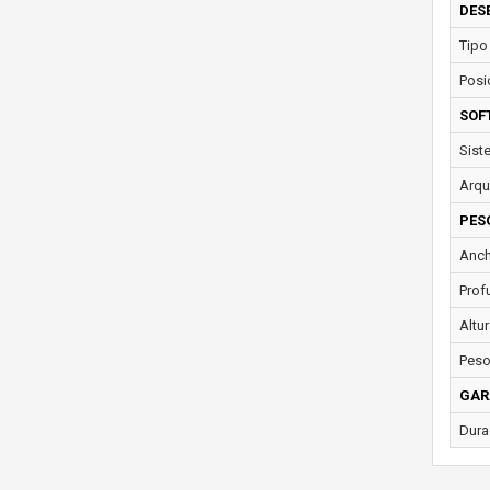
DES
Tipo
Posi
SOF
Sist
Arqu
PES
Anch
Prof
Altur
Peso
GAR
Dura