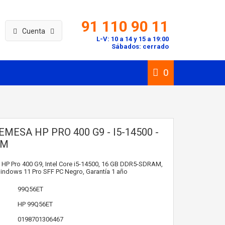
91 110 90 11
Cuenta
L-V: 10 a 14 y 15 a 19:00
Sábados: cerrado
0
MESA HP PRO 400 G9 - I5-14500 -
AM
HP Pro 400 G9, Intel Core i5-14500, 16 GB DDR5-SDRAM,
indows 11 Pro SFF PC Negro, Garantía 1 año
99Q56ET
HP
99Q56ET
0198701306467