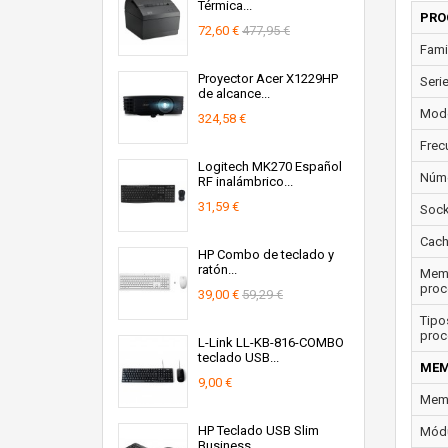
Térmica...
PRO
72,60 €
477,95 €
Fami
Proyector Acer X1229HP
Seri
de alcance...
Mode
324,58 €
Frec
Logitech MK270 Español
Núme
RF inalámbrico...
31,59 €
Sock
Cach
HP Combo de teclado y
ratón...
Memo
proc
39,00 €
59,29 €
Tipo
proc
L-Link LL-KB-816-COMBO
teclado USB...
MEM
9,00 €
Memo
HP Teclado USB Slim
Módu
Business