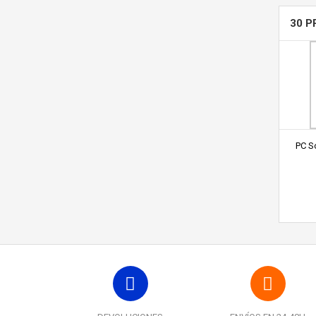
30 P
PC S