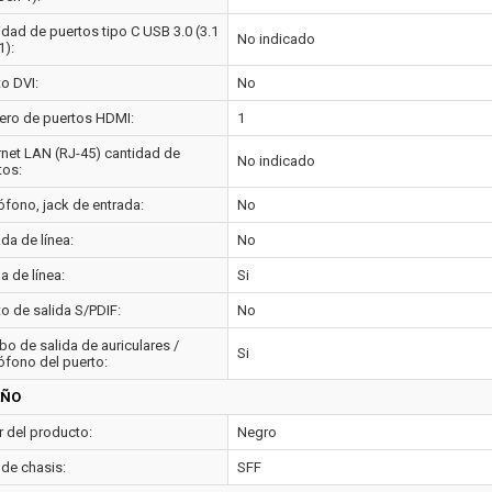
idad de puertos tipo C USB 3.0 (3.1
No indicado
1):
to DVI:
No
ro de puertos HDMI:
1
rnet LAN (RJ-45) cantidad de
No indicado
tos:
ófono, jack de entrada:
No
da de línea:
No
a de línea:
Si
to de salida S/PDIF:
No
o de salida de auriculares /
Si
ófono del puerto:
EÑO
r del producto:
Negro
 de chasis:
SFF