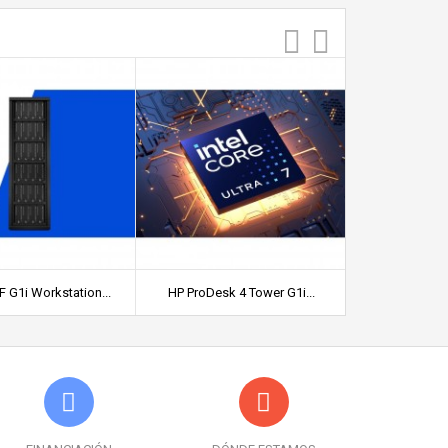
 G1i Workstation...
HP ProDesk 4 Tower G1i...
HP Pro Small