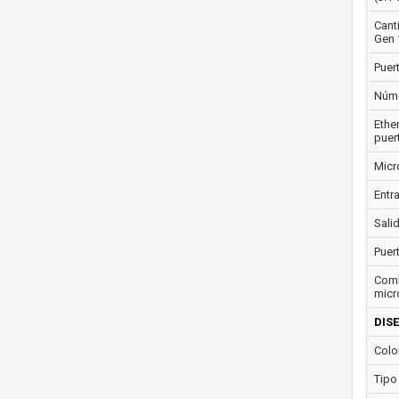
Cant
Gen 
Puer
Núme
Ethe
puer
Micr
Entra
Salid
Puer
Comb
micr
DIS
Colo
Tipo