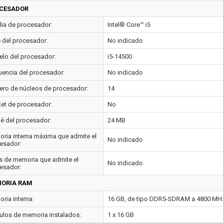
CESADOR
lia de procesador:
Intel® Core™ i5
e del procesador:
No indicado
lo del procesador:
i5-14500
uencia del procesador:
No indicado
ro de núcleos de procesador:
14
et de procesador:
No
é del procesador:
24 MB
ria interna máxima que admite el
No indicado
esador:
s de memoria que admite el
No indicado
esador:
ORIA RAM
ria interna:
16 GB, de tipo DDR5-SDRAM a 4800 MH
los de memoria instalados:
1 x 16 GB