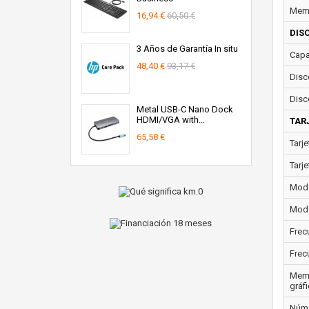
Memo
16,94 €
60,50 €
DIS
3 Años de Garantía In situ
Capa
48,40 €
93,17 €
Disc
Disc
Metal USB-C Nano Dock
HDMI/VGA with...
TAR
65,58 €
Tarje
Tarje
Model
Mode
Frec
Frec
Memo
gráf
Núme