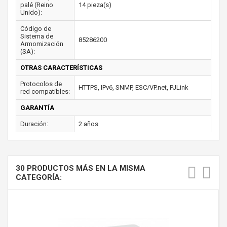
palé (Reino
14 pieza(s)
Unido):
Código de
Sistema de
85286200
Armomización
(SA):
OTRAS CARACTERÍSTICAS
Protocolos de
HTTPS, IPv6, SNMP, ESC/VP.net, PJLink
red compatibles:
GARANTÍA
Duración:
2 años
30 PRODUCTOS MÁS EN LA MISMA
CATEGORÍA: