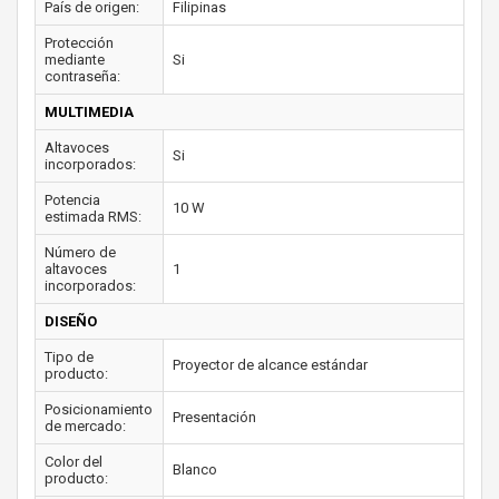
País de origen:
Filipinas
Protección
mediante
Si
contraseña:
MULTIMEDIA
Altavoces
Si
incorporados:
Potencia
10 W
estimada RMS:
Número de
altavoces
1
incorporados:
DISEÑO
Tipo de
Proyector de alcance estándar
producto:
Posicionamiento
Presentación
de mercado:
Color del
Blanco
producto: