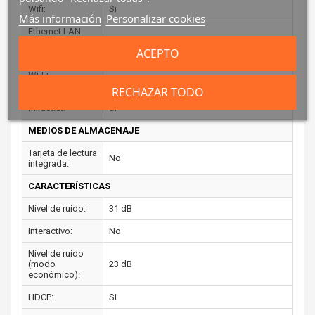
Wifi:
Si
Más información
Personalizar cookies
Ethernet LAN
(RJ-45) cantidad
1
ACEPTO
de puertos:
Wi-Fi
802.11a, 802.11b, 802.11g, Wi-Fi 4 (802.11n)
estándares:
RECHAZAR TODO
Miracast:
Si
MEDIOS DE ALMACENAJE
Tarjeta de lectura
No
integrada:
CARACTERÍSTICAS
Nivel de ruido:
31 dB
Interactivo:
No
Nivel de ruido
(modo
23 dB
económico):
HDCP:
Si