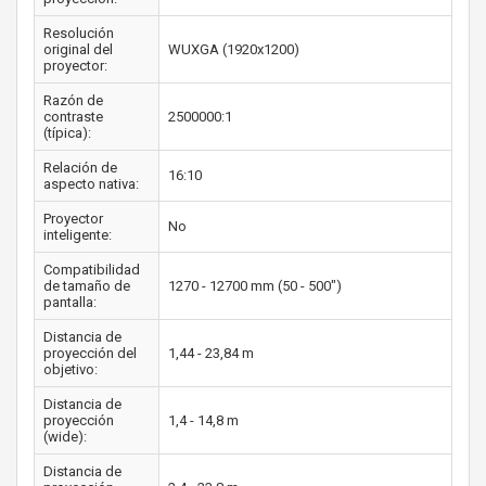
Resolución
original del
WUXGA (1920x1200)
proyector:
Razón de
contraste
2500000:1
(típica):
Relación de
16:10
aspecto nativa:
Proyector
No
inteligente:
Compatibilidad
de tamaño de
1270 - 12700 mm (50 - 500")
pantalla:
Distancia de
proyección del
1,44 - 23,84 m
objetivo:
Distancia de
proyección
1,4 - 14,8 m
(wide):
Distancia de