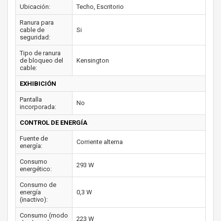
Ubicación:
Techo, Escritorio
Ranura para
cable de
Si
seguridad:
Tipo de ranura
de bloqueo del
Kensington
cable:
EXHIBICIÓN
Pantalla
No
incorporada:
CONTROL DE ENERGÍA
Fuente de
Corriente alterna
energía:
Consumo
293 W
energético:
Consumo de
energía
0,3 W
(inactivo):
Consumo (modo
223 W