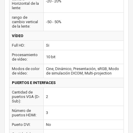
-20 - 20%
Horizontal de la
lente:
rango de
cambio vertical
-50 - 50%
de la lente:
VÍDEO
Full HD:
Si
Procesamiento
10 bit
de vídeo:
Modos de color
Cine, Dinámico, Presentación, sRGB, Modo
de vídeo:
de simulación DICOM, Multi-projection
PUERTOS E INTERFACES
Cantidad de
puertos VGA (D-
2
Sub):
Número de
3
puertos HDMI:
Puerto DVI:
No