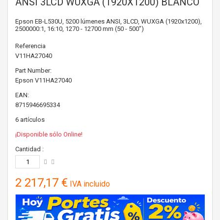
ANSI 3LCD WUXGA (1920X1200) BLANCO
Epson EB-L530U, 5200 lúmenes ANSI, 3LCD, WUXGA (1920x1200),
2500000:1, 16:10, 1270 - 12700 mm (50 - 500")
Referencia
V11HA27040
Part Number:
Epson
V11HA27040
EAN:
8715946695334
6
artículos
¡Disponible sólo Online!
Cantidad :
2 217,17 €
IVA incluido