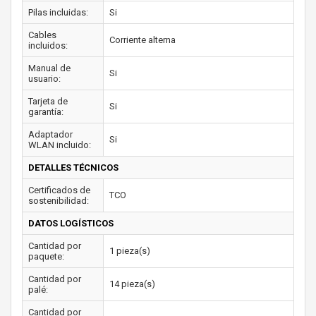
Pilas incluidas:
Si
Cables
Corriente alterna
incluidos:
Manual de
Si
usuario:
Tarjeta de
Si
garantía:
Adaptador
Si
WLAN incluido:
DETALLES TÉCNICOS
Certificados de
TCO
sostenibilidad:
DATOS LOGÍSTICOS
Cantidad por
1 pieza(s)
paquete:
Cantidad por
14 pieza(s)
palé:
Cantidad por