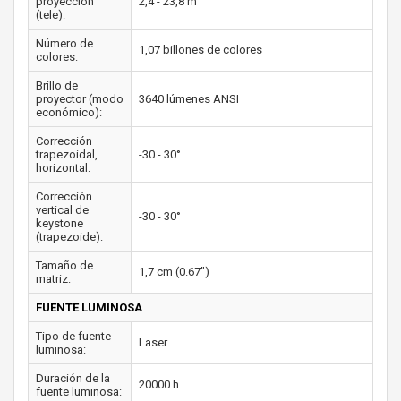
proyección
2,4 - 23,8 m
(tele):
Número de
1,07 billones de colores
colores:
Brillo de
proyector (modo
3640 lúmenes ANSI
económico):
Corrección
trapezoidal,
-30 - 30°
horizontal:
Corrección
vertical de
-30 - 30°
keystone
(trapezoide):
Tamaño de
1,7 cm (0.67")
matriz:
FUENTE LUMINOSA
Tipo de fuente
Laser
luminosa:
Duración de la
20000 h
fuente luminosa: