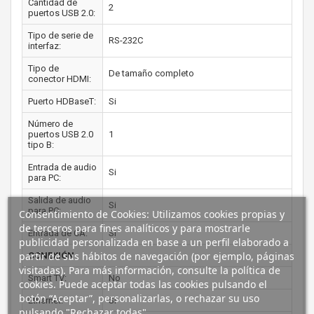
Cantidad de
2
puertos USB 2.0:
Tipo de serie de
RS-232C
interfaz:
Tipo de
De tamaño completo
conector HDMI:
Puerto HDBaseT:
Si
Número de
puertos USB 2.0
1
tipo B:
Entrada de audio
Si
para PC:
Salida de audio
Si
para PC:
Consentimiento de Cookies: Utilizamos cookies propias y
de terceros para fines analíticos y para mostrarle
Entrada de CA:
Si
publicidad personalizada en base a un perfil elaborado a
partir de sus hábitos de navegación (por ejemplo, páginas
CONEXIÓN
visitadas). Para más información, consulte la política de
Smart TV:
No
cookies. Puede aceptar todas las cookies pulsando el
botón “Aceptar”, personalizarlas, o rechazar su uso
Ethernet:
Si
pulsando "Rechazar todas".