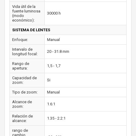
Vida útil de la
fuente luminosa
30000 h
(modo
económico):
SISTEMA DE LENTES
Enfoque:
Manual
Intervalo de
20 - 31.8 mm
longitud focal:
Rango de
1,5 - 1,7
apertura:
Capacidad de
Si
zoom:
Tipo de zoom:
Manual
Alcance de
1.6:1
zoom:
Relación de
1.35 - 2.2:1
alcance:
rango de
cambio