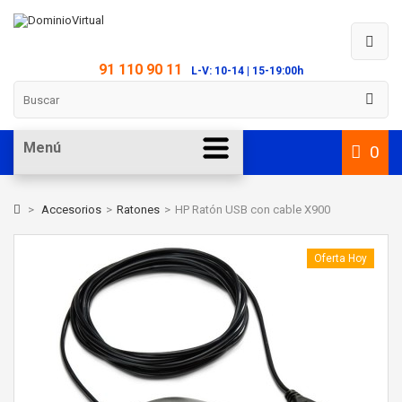
91 110 90 11
L-V: 10-14 | 15-19:00h
Menú
0
>
Accesorios
>
Ratones
>
HP Ratón USB con cable X900
Oferta Hoy