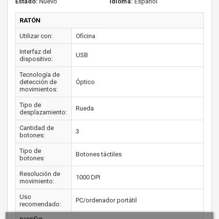
Estado:
Nuevo
Idioma:
Español
RATÓN
Utilizar con:
Oficina
Interfaz del
USB
dispositivo:
Tecnología de
detección de
Óptico
movimientos:
Tipo de
Rueda
desplazamiento:
Cantidad de
3
botones:
Tipo de
Botones táctiles
botones:
Resolución de
1000 DPI
movimiento:
Uso
PC/ordenador portátil
recomendado: