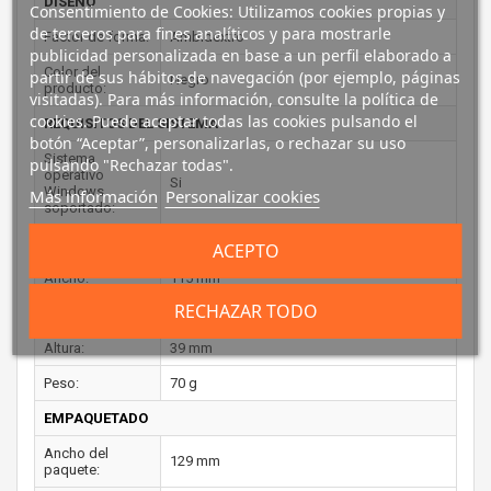
DISEÑO
Consentimiento de Cookies: Utilizamos cookies propias y
de terceros para fines analíticos y para mostrarle
Factor de forma:
Ambidextro
publicidad personalizada en base a un perfil elaborado a
Color del
partir de sus hábitos de navegación (por ejemplo, páginas
Negro
producto:
visitadas). Para más información, consulte la política de
cookies. Puede aceptar todas las cookies pulsando el
REQUISITOS DEL SISTEMA
botón “Aceptar”, personalizarlas, o rechazar su uso
Sistema
pulsando "Rechazar todas".
operativo
Si
Windows
Más información
Personalizar cookies
soportado:
PESO Y DIMENSIONES
ACEPTO
Ancho:
115 mm
RECHAZAR TODO
Profundidad:
61 mm
Altura:
39 mm
Peso:
70 g
EMPAQUETADO
Ancho del
129 mm
paquete: