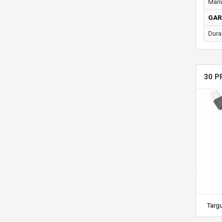
Manu
GAR
Dura
30 P
Targu