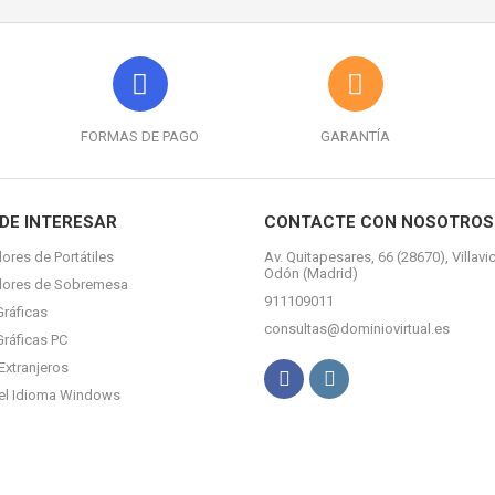
FORMAS DE PAGO
GARANTÍA
DE INTERESAR
CONTACTE CON NOSOTROS
ores de Portátiles
Av. Quitapesares, 66 (28670), Villavi
Odón (Madrid)
dores de Sobremesa
911109011
Gráficas
consultas@dominiovirtual.es
Gráficas PC
Extranjeros
el Idioma Windows