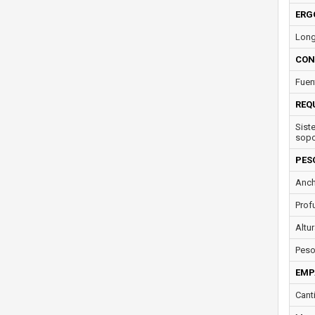
ERG
Long
CON
Fuen
REQ
Sist
sopo
PES
Anch
Prof
Altur
Peso
EMP
Cant