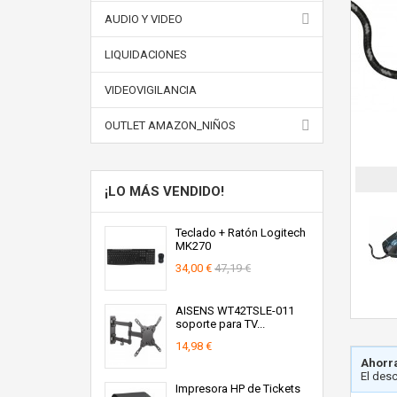
AUDIO Y VIDEO
LIQUIDACIONES
VIDEOVIGILANCIA
OUTLET AMAZON_NIÑOS
¡LO MÁS VENDIDO!
Teclado + Ratón Logitech
MK270
34,00 €
47,19 €
AISENS WT42TSLE-011
soporte para TV...
14,98 €
Ahorra
El des
Impresora HP de Tickets