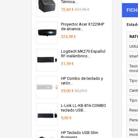
Térmica...
72,60 €
477,95 €
FICH
Proyector Acer X1229HP
Estad
de alcance...
324,58 €
RAT
Utili
Logitech MK270 Español
RF inalámbrico...
Inter
31,59 €
Tecn
movi
HP Combo de teclado y
Tipo
ratón...
Cant
39,00 €
59,29 €
Tipo
L-Link LL-KB-816-COMBO
teclado USB...
Reso
9,00 €
Pers
Núme
HP Teclado USB Slim
movi
Business