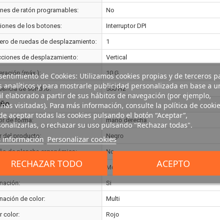
nes de ratón programables:
No
iones de los botones:
Interruptor DPI
ro de ruedas de desplazamiento:
1
cciones de desplazamiento:
Vertical
eración (máx.):
10 G
entimiento de Cookies: Utilizamos cookies propias y de terceros p
s analíticos y para mostrarle publicidad personalizada en base a u
uencia de sondeo:
500 Hz
il elaborado a partir de sus hábitos de navegación (por ejemplo,
nas visitadas). Para más información, consulte la política de cookie
EÑO
e aceptar todas las cookies pulsando el botón “Aceptar”,
or de forma:
mano derecha
onalizarlas, o rechazar su uso pulsando "Rechazar todas".
r del producto:
Negro
 información
Personalizar cookies
ño de plancha ergonómico:
No
RECHAZAR TODO
ACEPTO
ración de superficie:
Monótono
inación:
Si
inación de color:
Multi
 color:
Rojo