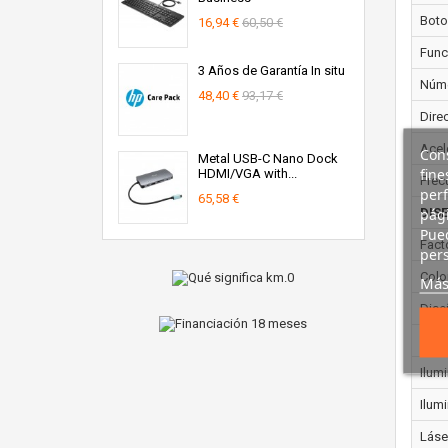
Boto
16,94 €
60,50 €
Func
3 Años de Garantía In situ
Núme
48,40 €
93,17 €
Dire
Acel
Cons
Metal USB-C Nano Dock
fine
HDMI/VGA with...
Frec
perf
65,58 €
pági
DIS
Pued
Fact
pers
Colo
Más
Dise
Colo
Ilum
Ilum
Láser