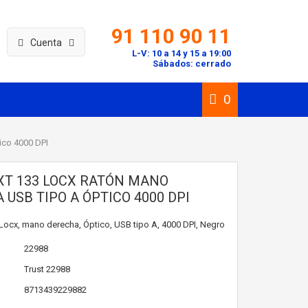
91 110 90 11
Cuenta
L-V: 10 a 14 y 15 a 19:00
Sábados: cerrado
0
ico 4000 DPI
XT 133 LOCX RATÓN MANO
USB TIPO A ÓPTICO 4000 DPI
Locx, mano derecha, Óptico, USB tipo A, 4000 DPI, Negro
22988
Trust
22988
8713439229882