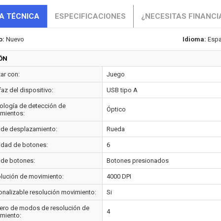
A TÉCNICA
ESPECIFICACIONES
¿NECESITAS FINANCI
o:
Nuevo
Idioma:
Espa
ÓN
zar con:
Juego
faz del dispositivo:
USB tipo A
ología de detección de
Óptico
mientos:
 de desplazamiento:
Rueda
idad de botones:
6
 de botones:
Botones presionados
lución de movimiento:
4000 DPI
onalizable resolución movimiento:
Si
ro de modos de resolución de
4
miento: