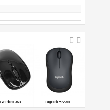
 Wireless USB...
Logitech M220 RF...
ASUS WT465 