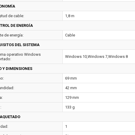
ONOMÍA
itud de cable:
1,8 m
TROL DE ENERGÍA
te de energía:
Cable
UISITOS DEL SISTEMA
ema operativo Windows
Windows 10,Windows 7,Windows 8
rtado:
O Y DIMENSIONES
o:
69 mm
undidad:
42 mm
a:
129 mm
:
133 g
AQUETADO
idad:
1