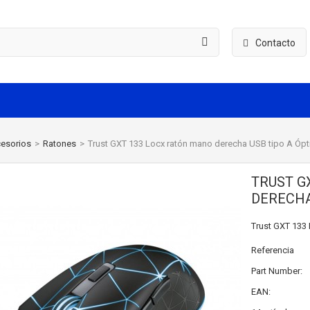
Contacto
esorios
>
Ratones
>
Trust GXT 133 Locx ratón mano derecha USB tipo A Ópt
TRUST G
DERECHA 
Trust GXT 133 
Referencia
Part Number:
EAN: