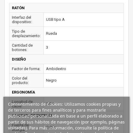
RATÓN
Interfaz del
USB tipo A
dispositivo:
Tipo de
Rueda
desplazamiento:
Cantidad de
3
botones:
DISEÑO
Factor de forma:
Ambidextro
Color del
Negro
producto:
ERGONOMÍA
Longitud de
Consentimiento de Cookies: Utilizamos cookies propias y
1,8 m
cable:
de terceros para fines analíticos y para mostrarle
publicidad personalizada en base a un perfil elaborado a
CONTROL DE ENERGÍA
partir de sus hábitos de navegación (por ejemplo, páginas
Fuente de
visitadas). Para más información, consulte la política de
Cable
energía: