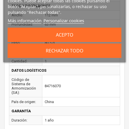
cookies. Puede aceptar todas las cookies pulsando el
botón “Aceptar”, personalizarlas, o rechazar su uso
PESO Y DIMENSIONES
pulsando "Rechazar todas".
Ancho:
112 mm
Más información
Personalizar cookies
Profundidad:
63 mm
Altura:
36 mm
ACEPTO
Peso:
80,5 g
RECHAZAR TODO
EMPAQUETADO
Cantidad:
1
DATOS LOGÍSTICOS
Código de
Sistema de
84716070
Armomización
(SA):
País de origen:
China
GARANTÍA
Duración:
1 año