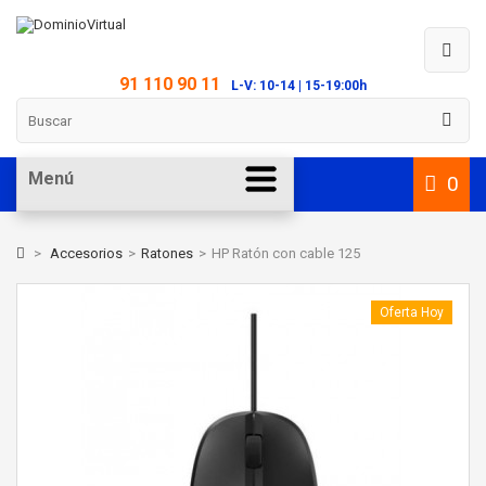
91 110 90 11
L-V: 10-14 | 15-19:00h
Menú
0
>
Accesorios
>
Ratones
>
HP Ratón con cable 125
Oferta Hoy