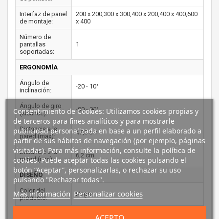
Interfaz de panel
200 x 200,300 x 300,400 x 200,400 x 400,600
de montaje:
x 400
Número de
pantallas
1
soportadas:
ERGONOMÍA
Ángulo de
-20 - 10°
inclinación:
Ángulo de giro
-90 - 90°
Consentimiento de Cookies: Utilizamos cookies propias y
(alcance):
de terceros para fines analíticos y para mostrarle
Distancia a la
publicidad personalizada en base a un perfil elaborado a
47,5 cm
pared (max):
partir de sus hábitos de navegación (por ejemplo, páginas
visitadas). Para más información, consulte la política de
Distancia a la
6,2 cm
pared (min):
cookies. Puede aceptar todas las cookies pulsando el
botón “Aceptar”, personalizarlas, o rechazar su uso
DISEÑO
pulsando "Rechazar todas".
Color del
Más información
Personalizar cookies
Negro
producto:
Material de la
ACEPTO
Acero