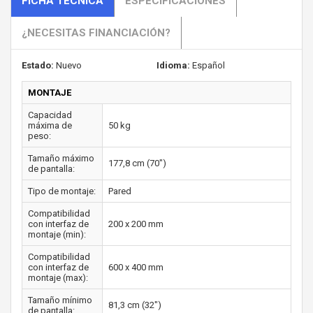
FICHA TÉCNICA
ESPECIFICACIONES
¿NECESITAS FINANCIACIÓN?
Estado:
Nuevo
Idioma:
Español
MONTAJE
Capacidad
máxima de
50 kg
peso:
Tamaño máximo
177,8 cm (70")
de pantalla:
Tipo de montaje:
Pared
Compatibilidad
con interfaz de
200 x 200 mm
montaje (min):
Compatibilidad
con interfaz de
600 x 400 mm
montaje (max):
Tamaño mínimo
81,3 cm (32")
de pantalla: