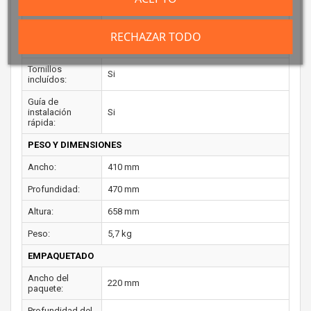
carcasa:
Certificación:
CE
RECHAZAR TODO
CONTENIDO DEL EMBALAJE
Tornillos
Si
incluídos:
Guía de
instalación
Si
rápida:
PESO Y DIMENSIONES
Ancho:
410 mm
Profundidad:
470 mm
Altura:
658 mm
Peso:
5,7 kg
EMPAQUETADO
Ancho del
220 mm
paquete:
Profundidad del