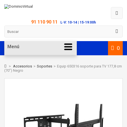
91 110 90 11
L-V: 10-14 | 15-19:00h
Menú
0
>
Accesorios
>
Soportes
>
Equip 650316 soporte para TV 177,8 cm
(70") Negro