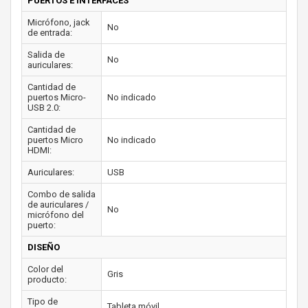
PUERTOS E INTERFACES
Micrófono, jack
No
de entrada:
Salida de
No
auriculares:
Cantidad de
puertos Micro-
No indicado
USB 2.0:
Cantidad de
puertos Micro
No indicado
HDMI:
Auriculares:
USB
Combo de salida
de auriculares /
No
micrófono del
puerto:
DISEÑO
Color del
Gris
producto:
Tipo de
Tableta móvil