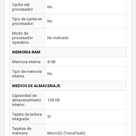
Caché del
No
procesador:
Tipo de cache en
No
procesador:
Modo de
procesador
No indicado
operativo:
MEMORIA RAM
Memoria interna:
8 GB
Tipo de memoria
No
interna:
MEDIOS DE ALMACENAJE
Capacidad de
almacenamiento
128 GB
interno:
Tarjeta de lectura
Si
integrada:
Tarjetas de
memoria
MicroSD (TransFlash)