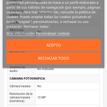
No
publicidad personalizada en base a un perfil elaborado a
chipset:
partir de sus hábitos de navegación (por ejemplo, páginas
Adaptador
visitadas). Para más información, consulte la política de
No indicado
gráfico:
cookies. Puede aceptar todas las cookies pulsando el
botón “Aceptar”, personalizarlas, o rechazar su uso
AUDIO
pulsando "Rechazar todas".
Altavoces
No
Más información
Personalizar cookies
incorporados:
Micrófono
No
ACEPTO
incorporado:
Número de
altavoces
No indicado
RECHAZAR TODO
incorporados:
Sistema de
No indicado
audio:
CÁMARA FOTOGRÁFICA
Cámara trasera:
No
Resolución de la
cámara trasera
13 MP
(numérica):