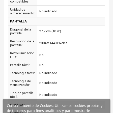
compatibles:
Unidad de
No indicado
almacenamiento:
PANTALLA
Diagonal de la
27,7 cm (10.9")
pantalla:
Resolución de la
2304 x 1440 Pixeles
pantalla:
Retroiluminación
No
LED:
Pantalla táctil:
No
Tecnología táctil:
No indicado
Tecnología de
No indicado
visualización:
Tipo de pantalla
No indicado
táctil:
GRÁFICOS
Consentimiento de Cookies: Utilizamos cookies propias y
de terceros para fines analíticos y para mostrarle
Graphics