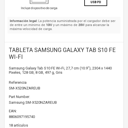
USB PD
Incluye dispositivo de carga
Información legal:
La potencia suministrada por el cargador debe ser
de entre un mínimo de
10
W y un máximo de
20
W para alcanzar la
máxima velocidad de carga.
TABLETA SAMSUNG GALAXY TAB S10 FE
WI-FI
Samsung Galaxy Tab S10 FE Wi-Fi, 27,7 cm (10.9"), 2304 x 1440
Pixeles, 128 GB, 8 GB, 497 g, Gris
Referencia
SM-X520NZAREUB
Part Number:
Samsung
SM-X520NZAREUB
EAN:
8806097195740
18
artículos