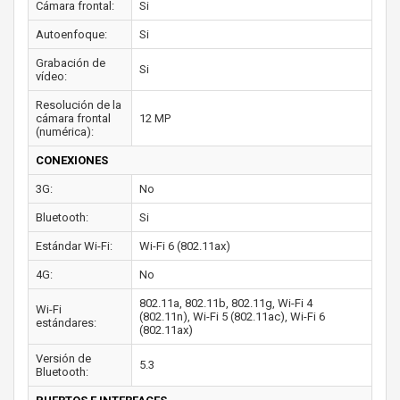
Cámara frontal:
Si
Autoenfoque:
Si
Grabación de
Si
vídeo:
Resolución de la
cámara frontal
12 MP
(numérica):
CONEXIONES
3G:
No
Bluetooth:
Si
Estándar Wi-Fi:
Wi-Fi 6 (802.11ax)
4G:
No
802.11a, 802.11b, 802.11g, Wi-Fi 4
Wi-Fi
(802.11n), Wi-Fi 5 (802.11ac), Wi-Fi 6
estándares:
(802.11ax)
Versión de
5.3
Bluetooth: