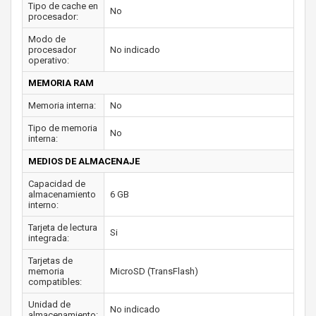
Tipo de cache en
No
procesador:
Modo de
procesador
No indicado
operativo:
MEMORIA RAM
Memoria interna:
No
Tipo de memoria
No
interna:
MEDIOS DE ALMACENAJE
Capacidad de
almacenamiento
6 GB
interno:
Tarjeta de lectura
Si
integrada:
Tarjetas de
memoria
MicroSD (TransFlash)
compatibles:
Unidad de
No indicado
almacenamiento: