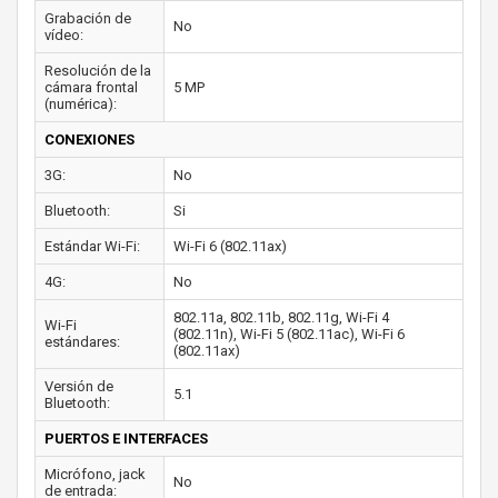
Grabación de
No
vídeo:
Resolución de la
cámara frontal
5 MP
(numérica):
CONEXIONES
3G:
No
Bluetooth:
Si
Estándar Wi-Fi:
Wi-Fi 6 (802.11ax)
4G:
No
802.11a, 802.11b, 802.11g, Wi-Fi 4
Wi-Fi
(802.11n), Wi-Fi 5 (802.11ac), Wi-Fi 6
estándares:
(802.11ax)
Versión de
5.1
Bluetooth:
PUERTOS E INTERFACES
Micrófono, jack
No
de entrada: