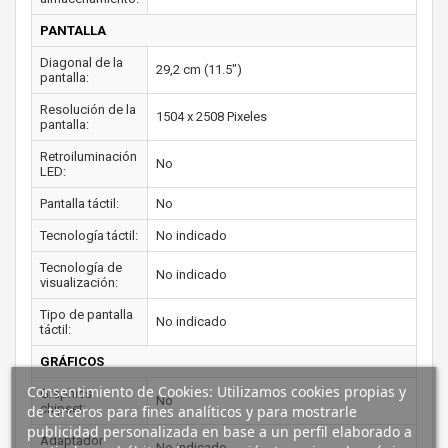
PANTALLA
Diagonal de la
29,2 cm (11.5")
pantalla:
Resolución de la
1504 x 2508 Pixeles
pantalla:
Retroiluminación
No
LED:
Pantalla táctil:
No
Tecnología táctil:
No indicado
Tecnología de
No indicado
visualización:
Tipo de pantalla
No indicado
táctil:
GRÁFICOS
Consentimiento de Cookies: Utilizamos cookies propias y
Graphics
No
chipset:
de terceros para fines analíticos y para mostrarle
publicidad personalizada en base a un perfil elaborado a
Adaptador
No indicado