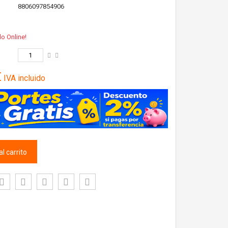
8806097854906
lo Online!
€
IVA incluido
l carrito