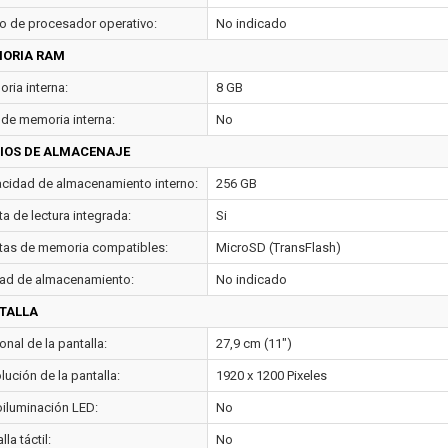
 de procesador operativo:
No indicado
ORIA RAM
ria interna:
8 GB
 de memoria interna:
No
IOS DE ALMACENAJE
cidad de almacenamiento interno:
256 GB
ta de lectura integrada:
Si
etas de memoria compatibles:
MicroSD (TransFlash)
ad de almacenamiento:
No indicado
TALLA
nal de la pantalla:
27,9 cm (11")
ución de la pantalla:
1920 x 1200 Pixeles
oiluminación LED:
No
lla táctil:
No