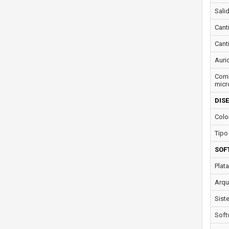
Salid
Cant
Cant
Auric
Comb
micr
DIS
Colo
Tipo
SOF
Plat
Arqu
Sist
Soft