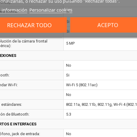
onalizarlas, o rechazar su uso pulsando "Rechazar todas".
érica):
 información
Personalizar cookies
ra frontal:
Si
enfoque:
Si
RECHAZAR TODO
ACEPTO
ación de vídeo:
Si
lución de la cámara frontal
5 MP
érica):
EXIONES
No
tooth:
Si
ndar Wi-Fi:
Wi-Fi 5 (802.11ac)
No
i estándares:
802.11a, 802.11b, 802.11g, Wi-Fi 4 (802.1
ión de Bluetooth:
5.3
RTOS E INTERFACES
ófono, jack de entrada:
No