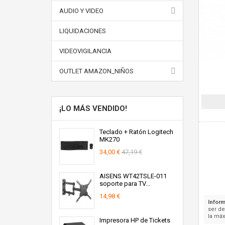
AUDIO Y VIDEO
LIQUIDACIONES
VIDEOVIGILANCIA
OUTLET AMAZON_NIÑOS
¡LO MÁS VENDIDO!
Teclado + Ratón Logitech
MK270
34,00 €
47,19 €
AISENS WT42TSLE-011
soporte para TV...
14,98 €
Inform
ser d
la máx
Impresora HP de Tickets