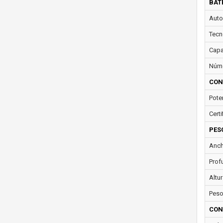
BAT
Auto
Tecn
Capa
Núme
CON
Pote
Certi
PES
Anch
Prof
Altur
Peso
CON