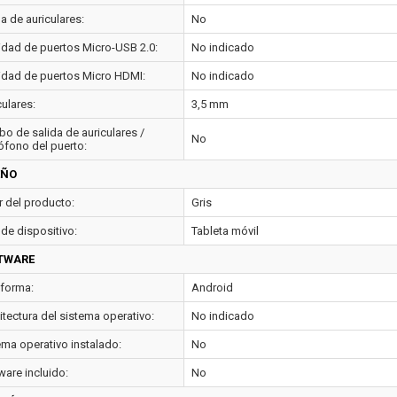
a de auriculares:
No
idad de puertos Micro-USB 2.0:
No indicado
idad de puertos Micro HDMI:
No indicado
ulares:
3,5 mm
o de salida de auriculares /
No
ófono del puerto:
EÑO
r del producto:
Gris
 de dispositivo:
Tableta móvil
TWARE
aforma:
Android
itectura del sistema operativo:
No indicado
ema operativo instalado:
No
ware incluido:
No