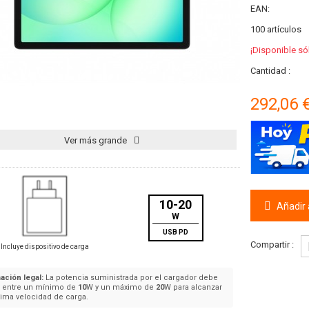
EAN:
100
artículos
¡Disponible só
Cantidad :
292,06 
Ver más grande
10-20
Añadir a
W
USB PD
Compartir :
Incluye dispositivo de carga
ación legal:
La potencia suministrada por el cargador debe
e entre un mínimo de
10
W y un máximo de
20
W para alcanzar
ima velocidad de carga.