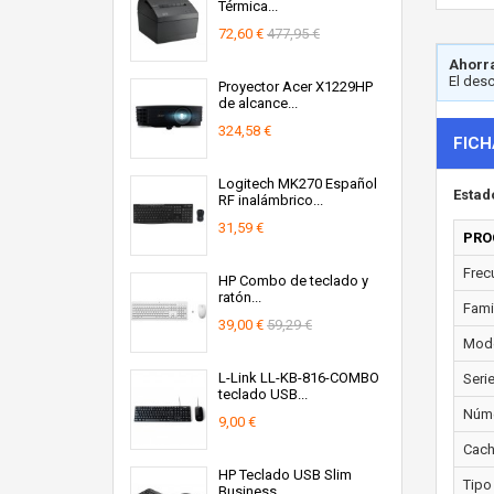
Térmica...
72,60 €
477,95 €
Ahorra
El des
Proyector Acer X1229HP
de alcance...
324,58 €
FICH
Logitech MK270 Español
Estad
RF inalámbrico...
31,59 €
PRO
Frec
HP Combo de teclado y
ratón...
Fami
39,00 €
59,29 €
Mode
L-Link LL-KB-816-COMBO
Seri
teclado USB...
Núme
9,00 €
Cach
HP Teclado USB Slim
Tipo
Business