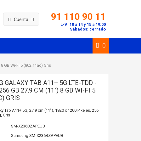
91 110 90 11
Cuenta
L-V: 10 a 14 y 15 a 19:00
Sábados: cerrado
0
 GB Wi-Fi 5 (802.11ac) Gris
 GALAXY TAB A11+ 5G LTE-TDD -
56 GB 27,9 CM (11") 8 GB WI-FI 5
C) GRIS
 Tab A11+ 5G, 27,9 cm (11"), 1920 x 1200 Pixeles, 256
, Gris
SM-X236BZAPEUB
Samsung
SM-X236BZAPEUB