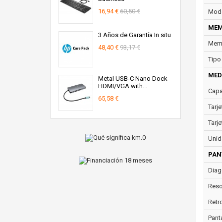
16,94 €
60,50 €
Modo
MEM
3 Años de Garantía In situ
Memo
48,40 €
93,17 €
Tipo
MED
Metal USB-C Nano Dock
HDMI/VGA with...
Capa
65,58 €
Tarje
Tarj
Unid
PAN
Diago
Resol
Retr
Panta