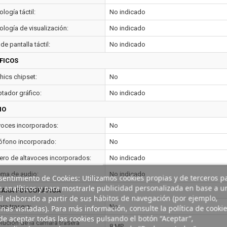
logía táctil:
No indicado
ología de visualización:
No indicado
de pantalla táctil:
No indicado
FICOS
hics chipset:
No
tador gráfico:
No indicado
IO
voces incorporados:
No
ófono incorporado:
No
ro de altavoces incorporados:
No indicado
ema de audio:
No indicado
entimiento de Cookies: Utilizamos cookies propias y de terceros p
s analíticos y para mostrarle publicidad personalizada en base a u
ARA FOTOGRÁFICA
il elaborado a partir de sus hábitos de navegación (por ejemplo,
ra trasera:
No
nas visitadas). Para más información, consulte la política de cookie
e aceptar todas las cookies pulsando el botón “Aceptar”,
lución de la cámara trasera
8 MP