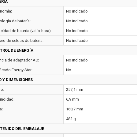
ERÍA
nomía:
No indicado
ología de batería:
No indicado
cidad de batería (vatio-hora):
No indicado
ro de celdas de batería:
No indicado
TROL DE ENERGÍA
ncia de adaptador AC:
No indicado
ficado Energy Star:
No
O Y DIMENSIONES
o:
257,1 mm
undidad:
6,9 mm
a:
168,7 mm
:
482 g
TENIDO DEL EMBALAJE