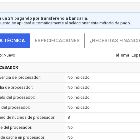
 un 2% pagando por transferencia bancaria.
cuento se aplicará automáticamente al seleccionar este método de pago.
A TÉCNICA
ESPECIFICACIONES
¿NECESITAS FINANCI
o:
Nuevo
Idioma:
Espa
CESADOR
uencia del procesador:
No indicado
lia de procesador:
No indicado
lo del procesador:
No indicado
e del procesador:
No indicado
ro de núcleos de procesador:
8
é del procesador:
No
 de cache en procesador:
No