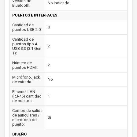
Versión de
No indicado
Bluetooth:
PUERTOS E INTERFACES
Cantidad de
0
puertos USB 2.0:
Cantidad de
puertos tipo A
2
USB 3.0 (3.1 Gen
1):
Número de
2
puertos HDMI:
Micrófono, jack
No
de entrada:
Ethernet LAN
(RJ-45) cantidad
1
de puertos:
Combo de salida
de auriculares /
Si
micrófono del
puerto:
DISEÑO