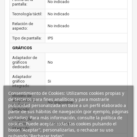
No indicado
pantalla:
Tecnología táctil:
No indicado
Relación de
No indicado
aspecto:
Tipo de pantalla:
IPS
GRÁFICOS
Adaptador de
gráficos
No
dedicado:
Adaptador
gráfico
Si
integrado:
Consentimiento de Cookies: Utilizamos cookies propias y
Modelo de
de terceros para fines analíticos y para mostrarle
adaptador de
No disponible
gráficos
publicidad personalizada en base a un perfil elaborado a
dedicado:
partir de sus hábitos de navegación (por ejemplo, páginas
visitadas). Para más información, consulte la política de
Modelo de
cookies. Puede aceptar todas las cookies pulsando el
gráficos
Intel Graphics
integrado:
botón “Aceptar”, personalizarlas, o rechazar su uso
pulsando "Rechazar todas".