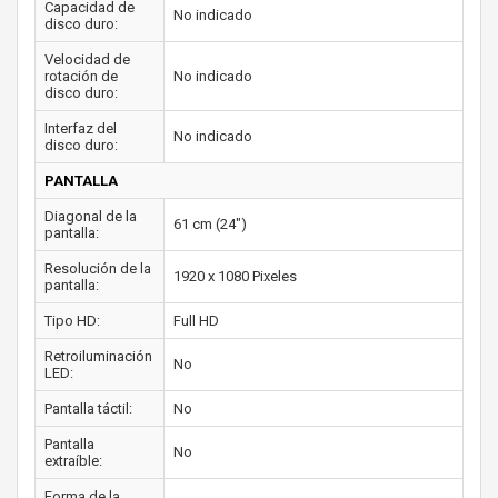
Capacidad de
No indicado
disco duro:
Velocidad de
rotación de
No indicado
disco duro:
Interfaz del
No indicado
disco duro:
PANTALLA
Diagonal de la
61 cm (24")
pantalla:
Resolución de la
1920 x 1080 Pixeles
pantalla:
Tipo HD:
Full HD
Retroiluminación
No
LED:
Pantalla táctil:
No
Pantalla
No
extraíble:
Forma de la