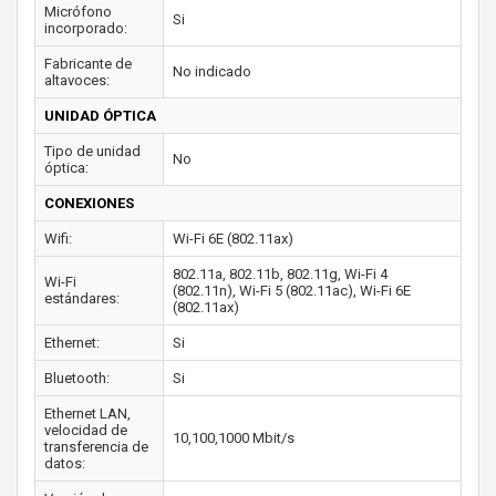
Micrófono
Si
incorporado:
Fabricante de
No indicado
altavoces:
UNIDAD ÓPTICA
Tipo de unidad
No
óptica:
CONEXIONES
Wifi:
Wi-Fi 6E (802.11ax)
802.11a, 802.11b, 802.11g, Wi-Fi 4
Wi-Fi
(802.11n), Wi-Fi 5 (802.11ac), Wi-Fi 6E
estándares:
(802.11ax)
Ethernet:
Si
Bluetooth:
Si
Ethernet LAN,
velocidad de
10,100,1000 Mbit/s
transferencia de
datos: