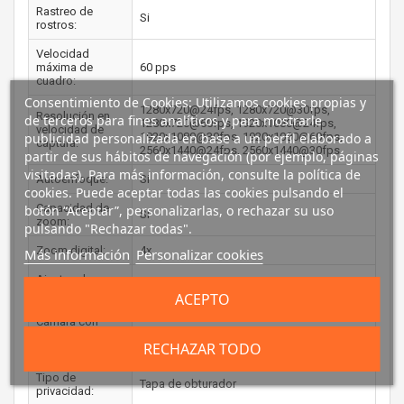
Rastreo de
Si
rostros:
Velocidad
máxima de
60 pps
cuadro:
Consentimiento de Cookies: Utilizamos cookies propias y
1280x720@24fps, 1280x720@30fps,
Resolución en
de terceros para fines analíticos y para mostrarle
1280x720@60fps, 1920x1080@24fps,
velocidad de
publicidad personalizada en base a un perfil elaborado a
1920x1080@30fps, 1920x1080@60fps,
captura:
2560x1440@24fps, 2560x1440@30fps
partir de sus hábitos de navegación (por ejemplo, páginas
visitadas). Para más información, consulte la política de
Autoenfoque:
Si
cookies. Puede aceptar todas las cookies pulsando el
Capacidad de
botón “Aceptar”, personalizarlas, o rechazar su uso
Si
zoom:
pulsando "Rechazar todas".
Zoom digital:
4x
Más información
Personalizar cookies
Ajustes de
Auto
enfoque:
ACEPTO
Cámara con
configuración de
Si
RECHAZAR TODO
privacidad:
Tipo de
Tapa de obturador
privacidad: