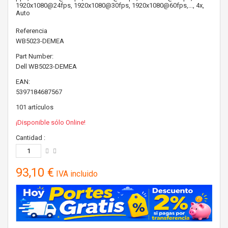
1920x1080@24fps, 1920x1080@30fps, 1920x1080@60fps,..., 4x,
Auto
Referencia
WB5023-DEMEA
Part Number:
Dell
WB5023-DEMEA
EAN:
5397184687567
101
artículos
¡Disponible sólo Online!
Cantidad :
93,10 €
IVA incluido