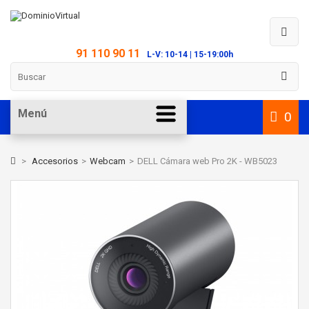
91 110 90 11
L-V: 10-14 | 15-19:00h
Menú
0
>
Accesorios
>
Webcam
>
DELL Cámara web Pro 2K - WB5023