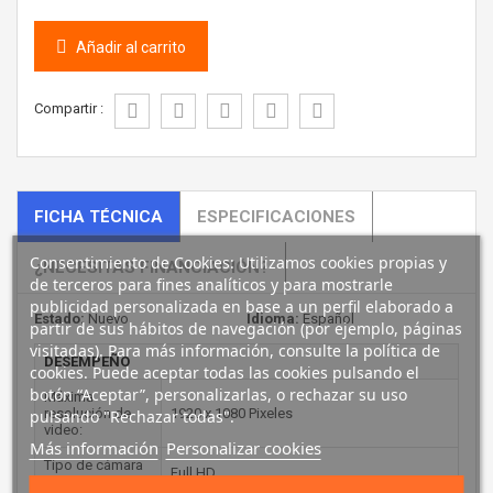
Añadir al carrito
Compartir :
FICHA TÉCNICA
ESPECIFICACIONES
Consentimiento de Cookies: Utilizamos cookies propias y
¿NECESITAS FINANCIACIÓN?
de terceros para fines analíticos y para mostrarle
publicidad personalizada en base a un perfil elaborado a
Estado:
Nuevo
Idioma:
Español
partir de sus hábitos de navegación (por ejemplo, páginas
visitadas). Para más información, consulte la política de
DESEMPEÑO
cookies. Puede aceptar todas las cookies pulsando el
botón “Aceptar”, personalizarlas, o rechazar su uso
Máxima
resolución de
1920 x 1080 Pixeles
pulsando "Rechazar todas".
video:
Más información
Personalizar cookies
Tipo de cámara
Full HD
HD: