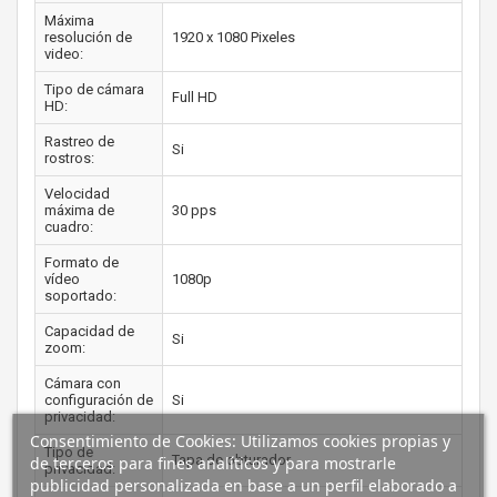
Máxima
resolución de
1920 x 1080 Pixeles
video:
Tipo de cámara
Full HD
HD:
Rastreo de
Si
rostros:
Velocidad
máxima de
30 pps
cuadro:
Formato de
vídeo
1080p
soportado:
Capacidad de
Si
zoom:
Cámara con
configuración de
Si
privacidad:
Consentimiento de Cookies: Utilizamos cookies propias y
Tipo de
Tapa de obturador
de terceros para fines analíticos y para mostrarle
privacidad:
publicidad personalizada en base a un perfil elaborado a