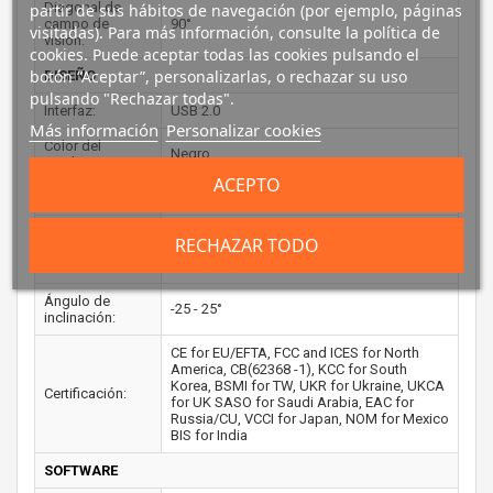
Diagonal de
partir de sus hábitos de navegación (por ejemplo, páginas
campo de
90°
visitadas). Para más información, consulte la política de
visión:
cookies. Puede aceptar todas las cookies pulsando el
botón “Aceptar”, personalizarlas, o rechazar su uso
DISEÑO
pulsando "Rechazar todas".
Interfaz:
USB 2.0
Más información
Personalizar cookies
Color del
Negro
producto:
ACEPTO
Tipo de montaje:
Puesto
USB con
RECHAZAR TODO
suministro de
Si
corriente:
Ángulo de
-25 - 25°
inclinación:
CE for EU/EFTA, FCC and ICES for North
America, CB(62368 -1), KCC for South
Korea, BSMI for TW, UKR for Ukraine, UKCA
Certificación:
for UK SASO for Saudi Arabia, EAC for
Russia/CU, VCCI for Japan, NOM for Mexico
BIS for India
SOFTWARE