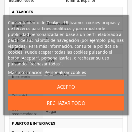
Estado:
Nuevo
Idioma:
Español
ALTAVOCES
Ubicación de
Consentimiento de Cookies: Utilizamos cookies propias y
Mesa/estante
altavoz:
de terceros para fines analíticos y para mostrarle
publicidad personalizada en base a un perfil elaborado a
Número de
2
dispositivos:
partir de sus hábitos de navegación (por ejemplo, páginas
visitadas). Para más información, consulte la política de
AUDIO
cookies. Puede aceptar todas las cookies pulsando el
botón “Aceptar”, personalizarlas, o rechazar su uso
Potencia
20 W
estimada RMS:
pulsando "Rechazar todas".
Más información
Personalizar cookies
Rango de
40 - 20000 Hz
frecuencia:
ACEPTO
DESEMPEÑO
Color del
Blanco
producto:
RECHAZAR TODO
Uso
Hogar
recomendado:
PUERTOS E INTERFACES