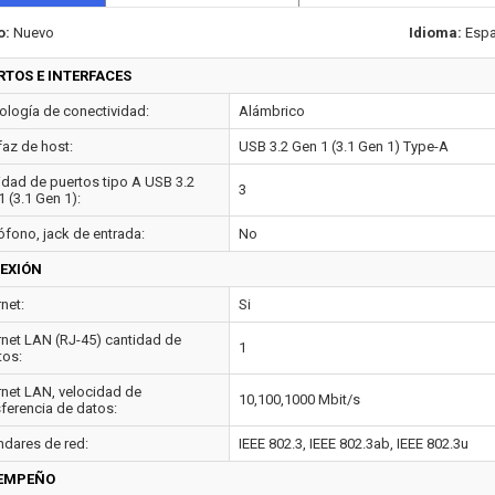
o:
Nuevo
Idioma:
Espa
RTOS E INTERFACES
ología de conectividad:
Alámbrico
faz de host:
USB 3.2 Gen 1 (3.1 Gen 1) Type-A
idad de puertos tipo A USB 3.2
3
 (3.1 Gen 1):
ófono, jack de entrada:
No
EXIÓN
net:
Si
rnet LAN (RJ-45) cantidad de
1
tos:
rnet LAN, velocidad de
10,100,1000 Mbit/s
sferencia de datos:
ndares de red:
IEEE 802.3, IEEE 802.3ab, IEEE 802.3u
EMPEÑO