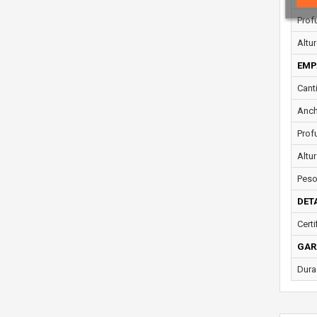
Prof
Altur
EMP
Cant
Anch
Prof
Altu
Peso
DET
Cert
GAR
Dura