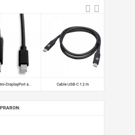
ni-DisplayPort a...
Cable USB-C 1.2 m
Nanocable 
MPRARON: