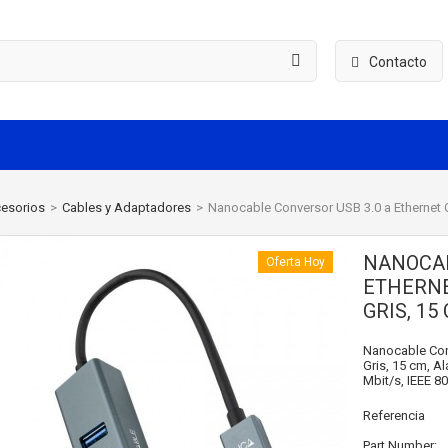
Contacto
esorios
>
Cables y Adaptadores
>
Nanocable Conversor USB 3.0 a Ethernet G
NANOCAB
Oferta Hoy
ETHERNET
GRIS, 15
Nanocable Conv
Gris, 15 cm, A
Mbit/s, IEEE 80
Referencia
Part Number: