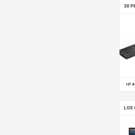
30 P
HP A
LOS 