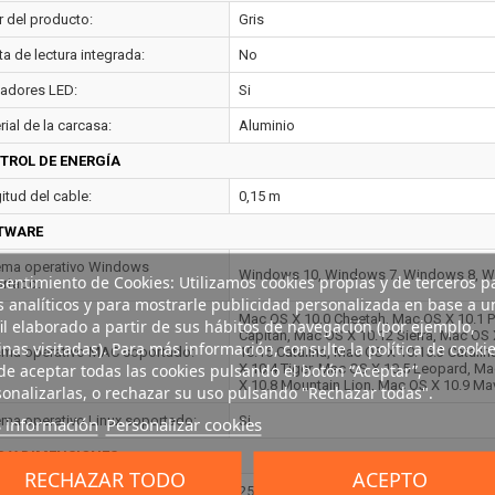
r del producto:
Gris
ta de lectura integrada:
No
cadores LED:
Si
ial de la carcasa:
Aluminio
TROL DE ENERGÍA
itud del cable:
0,15 m
TWARE
ema operativo Windows
Windows 10, Windows 7, Windows 8, W
entimiento de Cookies: Utilizamos cookies propias y de terceros p
rtado:
s analíticos y para mostrarle publicidad personalizada en base a u
Mac OS X 10.0 Cheetah, Mac OS X 10.1 P
il elaborado a partir de sus hábitos de navegación (por ejemplo,
Capitan, Mac OS X 10.12 Sierra, Mac OS 
nas visitadas). Para más información, consulte la política de cookie
ema operativo MAC soportado:
10.15 Catalina, Mac OS X 10.15.3 Catali
e aceptar todas las cookies pulsando el botón “Aceptar”,
X 10.4 Tiger, Mac OS X 10.5 Leopard, M
X 10.8 Mountain Lion, Mac OS X 10.9 Ma
onalizarlas, o rechazar su uso pulsando "Rechazar todas".
ema operativo Linux soportado:
Si
 información
Personalizar cookies
O Y DIMENSIONES
RECHAZAR TODO
ACEPTO
o:
25 mm