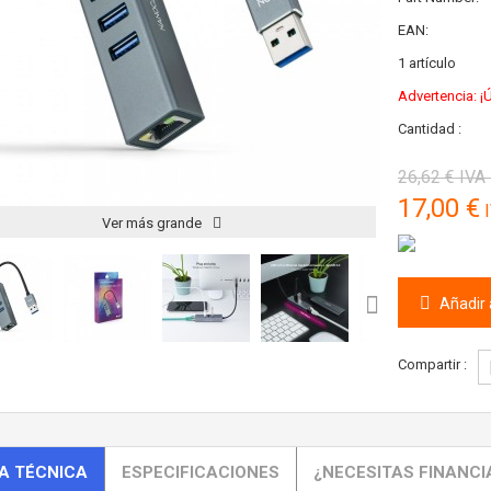
EAN:
1
artículo
Advertencia: ¡Ú
Cantidad :
26,62 €
IVA 
17,00 €
I
Ver más grande
Añadir a
Compartir :
A TÉCNICA
ESPECIFICACIONES
¿NECESITAS FINANCI