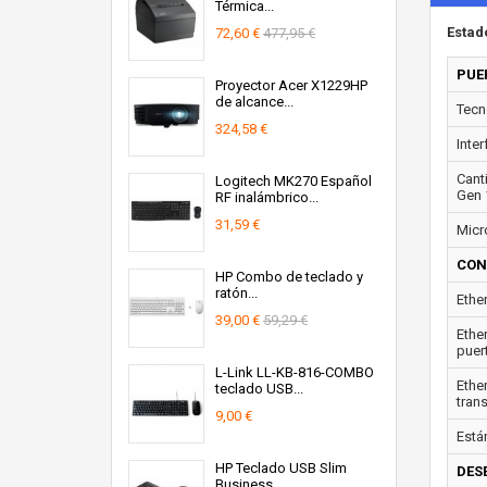
Térmica...
Estad
72,60 €
477,95 €
PUE
Proyector Acer X1229HP
de alcance...
Tecn
324,58 €
Inter
Cant
Logitech MK270 Español
Gen 1
RF inalámbrico...
31,59 €
Micr
CON
HP Combo de teclado y
ratón...
Ether
39,00 €
59,29 €
Ethe
puer
L-Link LL-KB-816-COMBO
Ethe
teclado USB...
tran
9,00 €
Está
HP Teclado USB Slim
DES
Business