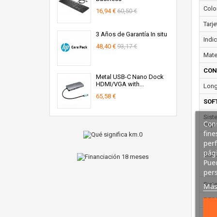
Colo
16,94 €
60,50 €
Tarje
3 Años de Garantía In situ
Indi
48,40 €
93,17 €
Mater
CON
Metal USB-C Nano Dock
HDMI/VGA with...
Long
65,58 €
SOF
Sist
Cons
sopo
fine
perf
pági
Sist
Pued
pers
Sist
Más
PES
Anch