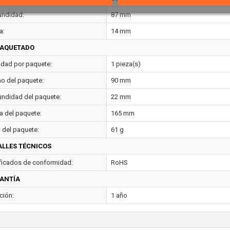
undidad:
87 mm
a:
14 mm
AQUETADO
idad por paquete:
1 pieza(s)
o del paquete:
90 mm
undidad del paquete:
22 mm
ra del paquete:
165 mm
 del paquete:
61 g
ALLES TÉCNICOS
ificados de conformidad:
RoHS
ANTÍA
ción:
1 año