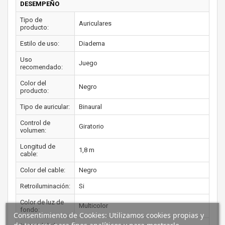
DESEMPEÑO
Tipo de
Auriculares
producto:
Estilo de uso:
Diadema
Uso
Juego
recomendado:
Color del
Negro
producto:
Tipo de auricular:
Binaural
Control de
Giratorio
volumen:
Longitud de
1,8 m
cable:
Color del cable:
Negro
Retroiluminación:
Si
Color de luz de
Multicolor
fondo:
Consentimiento de Cookies: Utilizamos cookies propias y