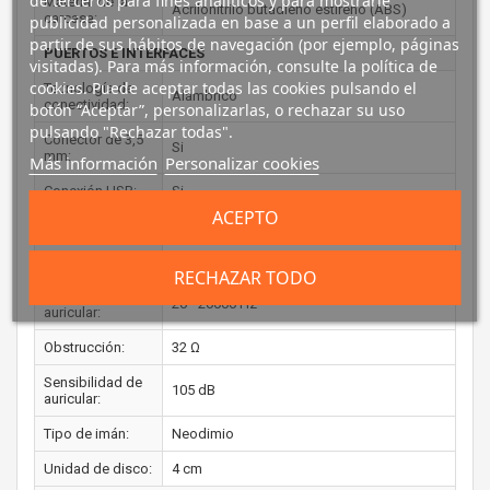
de terceros para fines analíticos y para mostrarle
Material de la
Acrilonitrilo butadieno estireno (ABS)
carcasa:
publicidad personalizada en base a un perfil elaborado a
partir de sus hábitos de navegación (por ejemplo, páginas
PUERTOS E INTERFACES
visitadas). Para más información, consulte la política de
cookies. Puede aceptar todas las cookies pulsando el
Tecnología de
Alámbrico
conectividad:
botón “Aceptar”, personalizarlas, o rechazar su uso
pulsando "Rechazar todas".
Conector de 3,5
Si
mm:
Más información
Personalizar cookies
Conexión USB:
Si
ACEPTO
AURICULARES
Audifonos:
Circumaural
RECHAZAR TODO
Frecuencia de
20 - 20000 Hz
auricular:
Obstrucción:
32 Ω
Sensibilidad de
105 dB
auricular:
Tipo de imán:
Neodimio
Unidad de disco:
4 cm