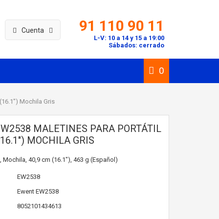
91 110 90 11
Cuenta
L-V: 10 a 14 y 15 a 19:00
Sábados: cerrado
0
(16.1") Mochila Gris
W2538 MALETINES PARA PORTÁTIL
(16.1") MOCHILA GRIS
Mochila, 40,9 cm (16.1"), 463 g (Español)
EW2538
Ewent
EW2538
8052101434613