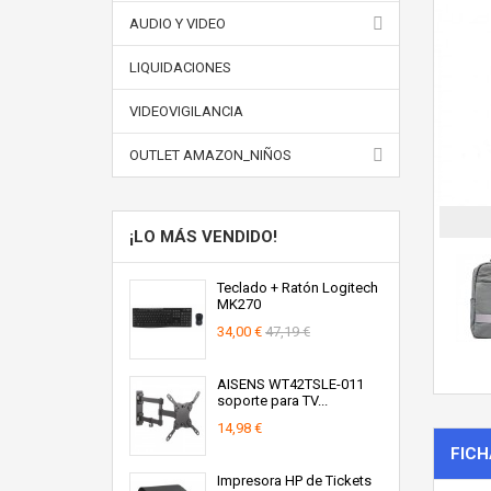
AUDIO Y VIDEO
LIQUIDACIONES
VIDEOVIGILANCIA
OUTLET AMAZON_NIÑOS
¡LO MÁS VENDIDO!
Teclado + Ratón Logitech
MK270
34,00 €
47,19 €
AISENS WT42TSLE-011
soporte para TV...
14,98 €
FICH
Impresora HP de Tickets