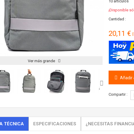
10
artículos
¡Disponible só
Cantidad :
20,11 €
I
Ver más grande
Añadir a
Compartir :
A TÉCNICA
ESPECIFICACIONES
¿NECESITAS FINANCI