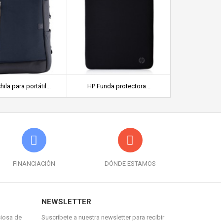
la para portátil...
HP Funda protectora...
HP Mochila pa
FINANCIACIÓN
DÓNDE ESTAMOS
NEWSLETTER
ciosa de
Suscríbete a nuestra newsletter para recibir