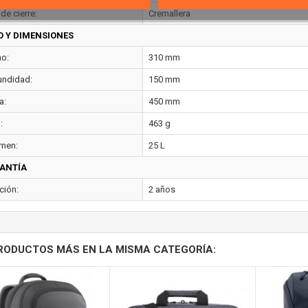
de cierre:
Cremallera
O Y DIMENSIONES
o:
310 mm
undidad:
150 mm
a:
450 mm
:
463 g
men:
25 L
ANTÍA
ción:
2 años
RODUCTOS MÁS EN LA MISMA CATEGORÍA: