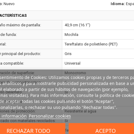
o:
Nuevo
Idioma:
Espa
ACTERÍSTICAS
ño máximo de pantalla:
40,9 cm (16.1")
 de funda:
Mochila
ial:
Tereftalato de polietileno (PET)
 principal del producto:
Gris
a compatible:
Universal
ración de superficie:
Monocromo
entimiento de Cookies: Utilizamos cookies propias y de terceros p
s analíticos y para mostrarle publicidad personalizada en base a u
ro de compartimentos:
5
il elaborado a partir de sus hábitos de navegación (por ejemplo,
llo delantero:
Si
nas visitadas). Para más información, consulte la política de cookie
e aceptar todas las cookies pulsando el botón “Aceptar”,
de transporte:
Si
onalizarlas, o rechazar su uso pulsando "Rechazar todas".
iones de protección:
Resistente al agua
 información
Personalizar cookies
icado con materiales reciclados:
Si
RECHAZAR TODO
ACEPTO
riales reciclados:
Tereftalato de polietileno (PET)