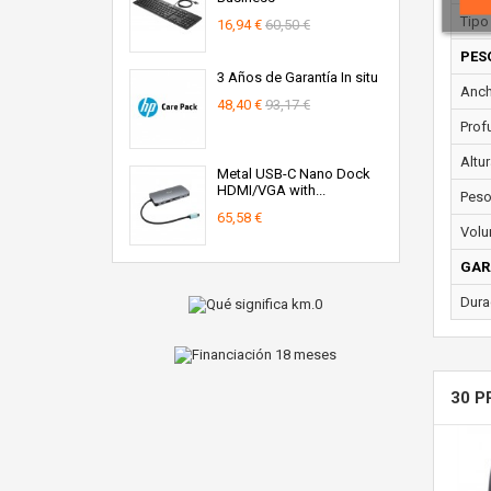
Tipo 
16,94 €
60,50 €
PES
3 Años de Garantía In situ
Anch
48,40 €
93,17 €
Prof
Altur
Metal USB-C Nano Dock
HDMI/VGA with...
Peso
65,58 €
Volu
GAR
Dura
30 P