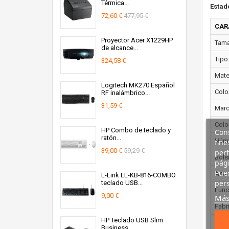
Térmica...
Estad
72,60 €
477,95 €
CAR
Proyector Acer X1229HP
Tama
de alcance...
Tipo
324,58 €
Mater
Logitech MK270 Español
Color
RF inalámbrico...
31,59 €
Marc
Colo
HP Combo de teclado y
Cons
ratón...
fine
Núme
39,00 €
59,29 €
perf
Bolsi
pági
Pued
Asa 
L-Link LL-KB-816-COMBO
pers
teclado USB...
Func
9,00 €
Más
Fabr
HP Teclado USB Slim
Mate
Business