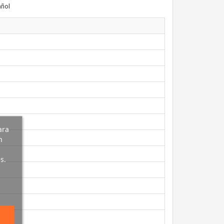
ñol
ara
n
s.