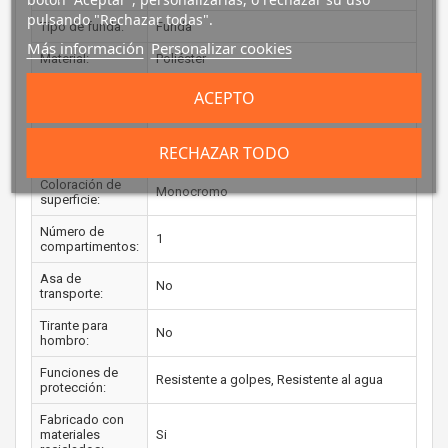
pulsando "Rechazar todas".
Tipo de funda:
Funda
Más información
Personalizar cookies
Material:
Poliéster
Color principal
ACEPTO
Verde
del producto:
Marca
Universal
RECHAZAR TODO
compatible:
Coloración de
Monocromo
superficie:
Número de
1
compartimentos:
Asa de
No
transporte:
Tirante para
No
hombro:
Funciones de
Resistente a golpes, Resistente al agua
protección:
Fabricado con
materiales
Si