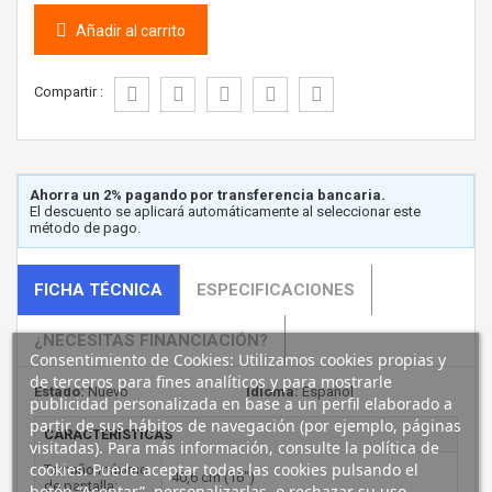
Añadir al carrito
Compartir :
Ahorra un 2% pagando por transferencia bancaria.
El descuento se aplicará automáticamente al seleccionar este
método de pago.
FICHA TÉCNICA
ESPECIFICACIONES
¿NECESITAS FINANCIACIÓN?
Consentimiento de Cookies: Utilizamos cookies propias y
de terceros para fines analíticos y para mostrarle
Estado:
Nuevo
Idioma:
Español
publicidad personalizada en base a un perfil elaborado a
partir de sus hábitos de navegación (por ejemplo, páginas
CARACTERÍSTICAS
visitadas). Para más información, consulte la política de
cookies. Puede aceptar todas las cookies pulsando el
Tamaño máximo
40,6 cm (16")
de pantalla:
botón “Aceptar”, personalizarlas, o rechazar su uso