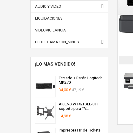
AUDIO Y VIDEO
LIQUIDACIONES
VIDEOVIGILANCIA
OUTLET AMAZON_NIÑOS
¡LO MÁS VENDIDO!
Teclado + Ratón Logitech
MK270
34,00 €
47,19 €
AISENS WT42TSLE-011
soporte para TV...
14,98 €
Impresora HP de Tickets