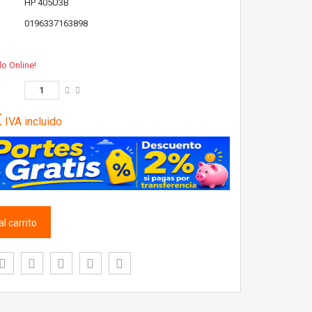
HP
405U3B
0196337163898
lo Online!
€
IVA incluido
l carrito