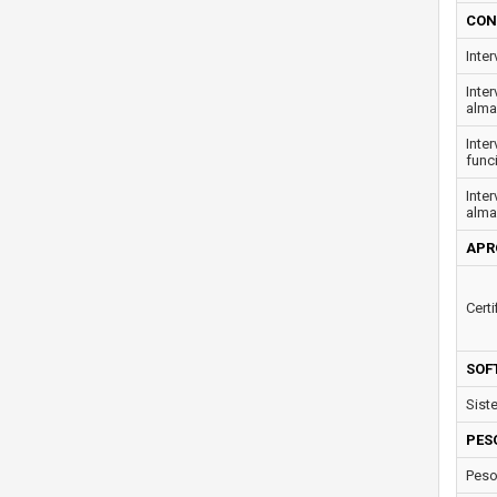
CON
Inte
Inte
alma
Inte
func
Inte
alma
APR
Certi
SOF
Sist
PES
Peso