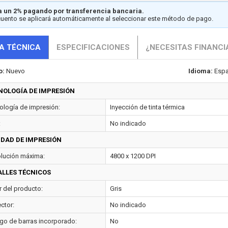
 un 2% pagando por transferencia bancaria.
cuento se aplicará automáticamente al seleccionar este método de pago.
A TÉCNICA
ESPECIFICACIONES
¿NECESITAS FINANCI
o:
Nuevo
Idioma:
Espa
NOLOGÍA DE IMPRESIÓN
ología de impresión:
Inyección de tinta térmica
:
No indicado
IDAD DE IMPRESIÓN
lución máxima:
4800 x 1200 DPI
ALLES TÉCNICOS
r del producto:
Gris
ctor:
No indicado
go de barras incorporado:
No