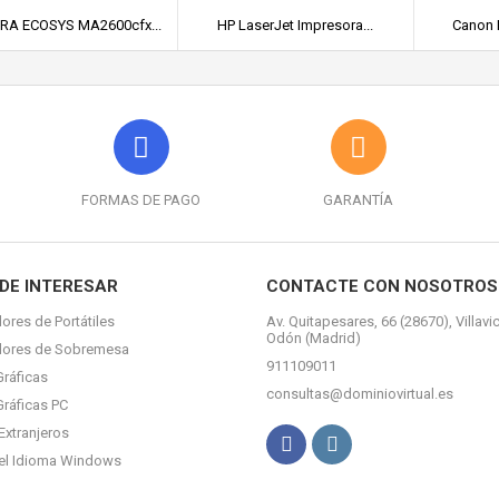
RA ECOSYS MA2600cfx...
HP LaserJet Impresora...
Canon 
FORMAS DE PAGO
GARANTÍA
DE INTERESAR
CONTACTE CON NOSOTROS
ores de Portátiles
Av. Quitapesares, 66 (28670), Villavi
Odón (Madrid)
dores de Sobremesa
911109011
Gráficas
consultas@dominiovirtual.es
Gráficas PC
Extranjeros
el Idioma Windows