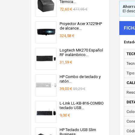
Térmica...
Ahorra
72,60 €
477,95 €
El des
Proyector Acer X1229HP
FICH
de alcance...
324,58 €
Estad
Logitech MK270 Español
TEC
RF inalámbrico...
31,59 €
Tecn
Tipo
HP Combo de teclado y
ratón...
CAL
39,00 €
59,29 €
Reso
DET
L-Link LL-KB-816-COMBO
teclado USB...
Colo
9,00 €
Cone
HP Teclado USB Slim
Códi
Business