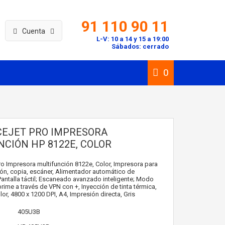
91 110 90 11
Cuenta
L-V: 10 a 14 y 15 a 19:00
Sábados: cerrado
0
CEJET PRO IMPRESORA
NCIÓN HP 8122E, COLOR
ro Impresora multifunción 8122e, Color, Impresora para
ón, copia, escáner, Alimentador automático de
ntalla táctil; Escaneado avanzado inteligente; Modo
rime a través de VPN con +, Inyección de tinta térmica,
or, 4800 x 1200 DPI, A4, Impresión directa, Gris
405U3B