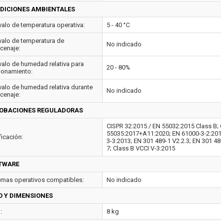
DICIONES AMBIENTALES
rvalo de temperatura operativa:
5 - 40 °C
rvalo de temperatura de
No indicado
cenaje:
rvalo de humedad relativa para
20 - 80%
ionamiento:
rvalo de humedad relativa durante
No indicado
cenaje:
OBACIONES REGULADORAS
CISPR 32:2015 / EN 55032:2015 Class B; 
55035:2017+A11:2020; EN 61000-3-2:2014
ficación:
3-3:2013; EN 301 489-1 V2.2.3; EN 301 48
7; Class B VCCI V-3:2015
TWARE
emas operativos compatibles:
No indicado
O Y DIMENSIONES
:
8 kg