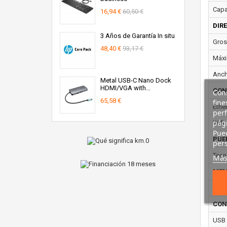
Capa
16,94 €
60,50 €
DIR
3 Años de Garantía In situ
Gros
48,40 €
93,17 €
Máxi
Anch
Metal USB-C Nano Dock
HDMI/VGA with...
CON
Cons
65,58 €
fine
Ether
perf
pági
Wifi:
Pued
PUE
pers
Tecn
Más
MEM
Memo
CON
USB 