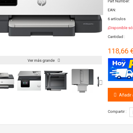
Part Number:
EAN:
6
artículos
¡Disponible só
Cantidad :
118,66 
Ver más grande
Añadir a
Compartir :