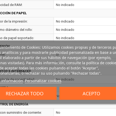
cidad de RAM:
No indicado
ECCIÓN DE PAPEL
or de la impresión:
No indicado
mo diámetro del rollo:
No indicado
o de papel soportado:
No indicado
EXIÓN
entimiento de Cookies: Utilizamos cookies propias y de terceros p
s analíticos y para mostrarle publicidad personalizada en base a u
net:
Si
il elaborado a partir de sus hábitos de navegación (por ejemplo,
nas visitadas). Para más información, consulte la política de cookie
Si
e aceptar todas las cookies pulsando el botón “Aceptar”,
RTOS E INTERFACES
onalizarlas, o rechazar su uso pulsando "Rechazar todas".
ología de conectividad:
No indicado
 información
Personalizar cookies
ORIA
RECHAZAR TODO
ACEPTO
ria Flash:
No
TROL DE ENERGÍA
con suministro de corriente:
No