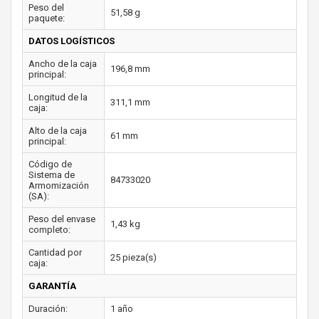
Peso del
51,58 g
paquete:
DATOS LOGÍSTICOS
Ancho de la caja
196,8 mm
principal:
Longitud de la
311,1 mm
caja:
Alto de la caja
61 mm
principal:
Código de
Sistema de
84733020
Armomización
(SA):
Peso del envase
1,43 kg
completo:
Cantidad por
25 pieza(s)
caja:
GARANTÍA
Duración:
1 año