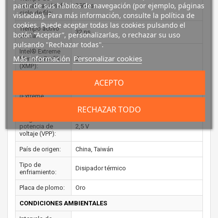
partir de sus hábitos de navegación (por ejemplo, páginas
actualización de
350 ns
ciclo de fila:
visitadas). Para más información, consulte la política de
cookies. Puede aceptar todas las cookies pulsando el
Tiempo activo
32 ns
botón “Aceptar”, personalizarlas, o rechazar su uso
en fila:
pulsando "Rechazar todas".
Intel® Extreme
Más información
Personalizar cookies
Memory Profile
Si
(XMP):
ACEPTO
Versión del perfil
Intel XMP
2.0
(Extreme
Memory Profile):
RECHAZAR TODO
Programador de
potencia de
2,5 V
voltaje (VPP):
País de origen:
China, Taiwán
Tipo de
Disipador térmico
enfriamiento:
Placa de plomo:
Oro
CONDICIONES AMBIENTALES