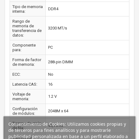
Tipo de memoria
DDR4
interna:
Rango de
memoria de
3200 MT/s
transferencia de
datos:
Componente
PC
para:
Forma de factor
288-pin DIMM
de memoria:
ECC:
No
Latencia CAS:
16
Voltaje de
1.2 V
memoria:
Configuración
2048M x 64
de módulos:
Tiempo de ciclo
Consentimiento de Cookies: Utilizamos cookies propias y
45,75 ns
de fila:
de terceros para fines analíticos y para mostrarle
publicidad personalizada en base a un perfil elaborado a
Tiempo de