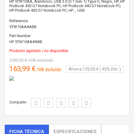
HP 5TW10AA, Alámbrico, USB 3.0 (3.1 Gen 1) Type-C, Negro, HP, HP
ProBook 450 G7 Notebook PC; HP ProBook 440 G7 Notebook PC;
HP ProBook 430 G7 Notebook PC; HP..., USB
Referencia
5TW10AA#ABB
Part Number:
HP
5TW10AA#ABB
Producto agotado / no disponible
298,99 €
IVA incluido
163,99 €
IVA incluido
Ahorra 135,00 € ( 45% Dto. )
Compartir :
FICHA TÉCNICA
ESPECIFICACIONES