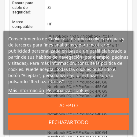
Ranura para
cable de
Si
seguridad:
Marca
HP
compatible:
HP ProBook 450 G7 Notebook PC; HP
Consentimiento de Cookies: Utilizamos cookies propias y
ProBook 440 G7 Notebook PC; HP ProBook
de terceros para fines analíticos y para mostrarle
430 G7 Notebook PC; HP ZHAN 66 Pro 14
G3 Notebook PC; HP ZHAN 66 Pro 15 G3
publicidad personalizada en base a un perfil elaborado a
Notebook PC; HP ProBook 450 G6
partir de sus hábitos de navegación (por ejemplo, páginas
Notebook PC; HP ProBook 440 G6
visitadas). Para más información, consulte la política de
Notebook PC; HP ProBook 430 G6
Notebook PC; HP ProBook x360 440 G1
cookies. Puede aceptar todas las cookies pulsando el
Notebook PC; HP ProBook 445R G6
botón “Aceptar”, personalizarlas, o rechazar su uso
Notebook PC; HP ProBook 455R G6
pulsando "Rechazar todas".
Notebook PC; HP ProBook 445 G6
Notebook PC; HP ProBook 455 G6
Más información
Personalizar cookies
Notebook PC; HP ProBook 470 G5
Notebook PC; HP ProBook 450 G5
Notebook PC; HP ProBook 440 G5
ACEPTO
Notebook PC; HP ProBook 430 G5
Notebook PC; HP ProBook 455 G5
Notebook PC; HP ProBook 640 G5
Notebook PC; HP ProBook 650 G5
RECHAZAR TODO
Notebook PC; HP ProBook 640 G4
Notebook PC; HP ProBook 650 G4 Hex Core
Notebook PC; HP ProBook 650 G4