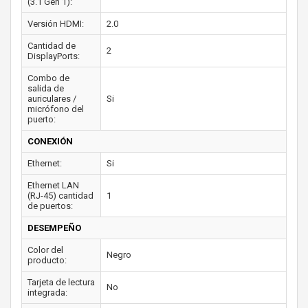
(3.1 Gen 1):
Versión HDMI:
2.0
Cantidad de
2
DisplayPorts:
Combo de
salida de
auriculares /
Si
micrófono del
puerto:
CONEXIÓN
Ethernet:
Si
Ethernet LAN
(RJ-45) cantidad
1
de puertos:
DESEMPEÑO
Color del
Negro
producto:
Tarjeta de lectura
No
integrada: