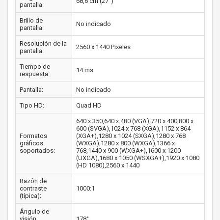
68,6 cm (27")
pantalla:
Brillo de
No indicado
pantalla:
Resolución de la
2560 x 1440 Pixeles
pantalla:
Tiempo de
14 ms
respuesta:
Pantalla:
No indicado
Tipo HD:
Quad HD
640 x 350,640 x 480 (VGA),720 x 400,800 x
600 (SVGA),1024 x 768 (XGA),1152 x 864
Formatos
(XGA+),1280 x 1024 (SXGA),1280 x 768
gráficos
(WXGA),1280 x 800 (WXGA),1366 х
soportados:
768,1440 x 900 (WXGA+),1600 x 1200
(UXGA),1680 x 1050 (WSXGA+),1920 x 1080
(HD 1080),2560 x 1440
Razón de
contraste
1000:1
(típica):
Ángulo de
visión,
178°