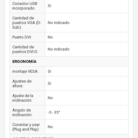
Conector USB
Si
incorporado:
Cantidad de
puertos VGA (D-
No indicado
Sub):
Puerto DVI:
No
Cantidad de
No indicado
puertos DVI-D:
ERGONOMÍA
montaje VESA:
Si
Ajustes de
Si
altura:
Ajuste de la
No
inclinación:
Ángulo de
-5 - 35°
inclinación:
Conectar y usar
No
(Plug and Play):