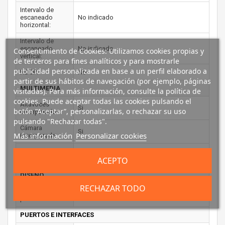
Intervalo de
escaneado
No indicado
horizontal:
Intervalo de
escaneado
No indicado
Consentimiento de Cookies: Utilizamos cookies propias y
vertical:
de terceros para fines analíticos y para mostrarle
publicidad personalizada en base a un perfil elaborado a
HDCP:
No
partir de sus hábitos de navegación (por ejemplo, páginas
MULTIMEDIA
visitadas). Para más información, consulte la política de
cookies. Puede aceptar todas las cookies pulsando el
Altavoces
Si
botón “Aceptar”, personalizarlas, o rechazar su uso
incorporados:
pulsando "Rechazar todas".
Cámara
Si
Más información
Personalizar cookies
incorporada:
Sintonizador de
No
ACEPTO
TV integrado:
DISEÑO
RECHAZAR TODO
Color del
Negro
producto:
PUERTOS E INTERFACES