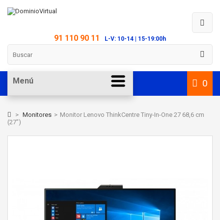
91 110 90 11
L-V: 10-14 | 15-19:00h
Menú
0
>
Monitores
>
Monitor Lenovo ThinkCentre Tiny-In-One 27 68,6 cm
(27")