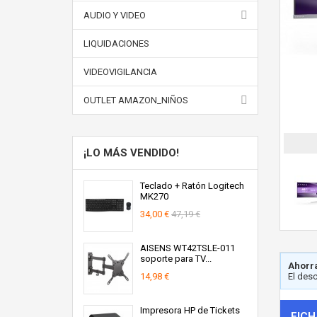
AUDIO Y VIDEO
LIQUIDACIONES
VIDEOVIGILANCIA
OUTLET AMAZON_NIÑOS
¡LO MÁS VENDIDO!
Teclado + Ratón Logitech
MK270
34,00 €
47,19 €
AISENS WT42TSLE-011
soporte para TV...
Ahorra
14,98 €
El des
Impresora HP de Tickets
FICH