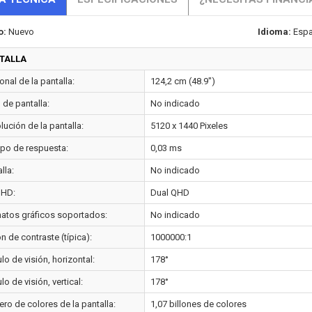
o:
Nuevo
Idioma:
Espa
TALLA
nal de la pantalla:
124,2 cm (48.9")
o de pantalla:
No indicado
ución de la pantalla:
5120 x 1440 Pixeles
po de respuesta:
0,03 ms
lla:
No indicado
 HD:
Dual QHD
atos gráficos soportados:
No indicado
n de contraste (típica):
1000000:1
o de visión, horizontal:
178°
o de visión, vertical:
178°
ro de colores de la pantalla:
1,07 billones de colores