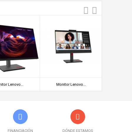
itor Lenovo...
Monitor Lenovo...
Lenovo Th
FINANCIACIÓN
DÓNDE ESTAMOS