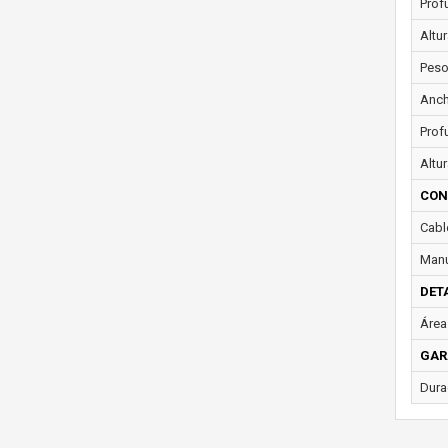
Prof
Altur
Peso
Anch
Prof
Altur
CON
Cabl
Manu
DET
Área 
GAR
Dura