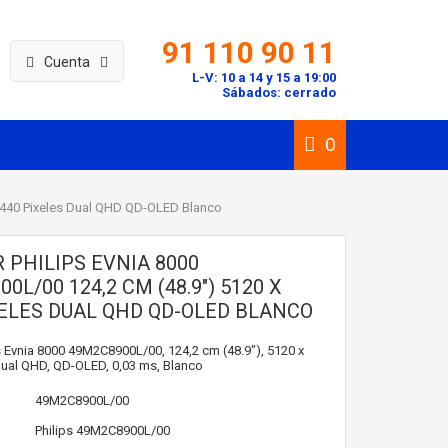
91 110 90 11
Cuenta
L-V: 10 a 14 y 15 a 19:00
Sábados: cerrado
0
 1440 Pixeles Dual QHD QD-OLED Blanco
 PHILIPS EVNIA 8000
0L/00 124,2 CM (48.9") 5120 X
XELES DUAL QHD QD-OLED BLANCO
s Evnia 8000 49M2C8900L/00, 124,2 cm (48.9"), 5120 x
Dual QHD, QD-OLED, 0,03 ms, Blanco
49M2C8900L/00
Philips
49M2C8900L/00