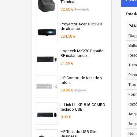
Térmica...
72,60 €
477,95 €
Estad
Proyector Acer X1229HP
PAN
de alcance...
Diago
324,58 €
Brill
Logitech MK270 Español
Resol
RF inalámbrico...
31,59 €
Tiem
Panta
HP Combo de teclado y
ratón...
Tipo
39,00 €
59,29 €
Form
Razó
L-Link LL-KB-816-COMBO
teclado USB...
Ángul
9,00 €
Ángul
HP Teclado USB Slim
Núme
Business