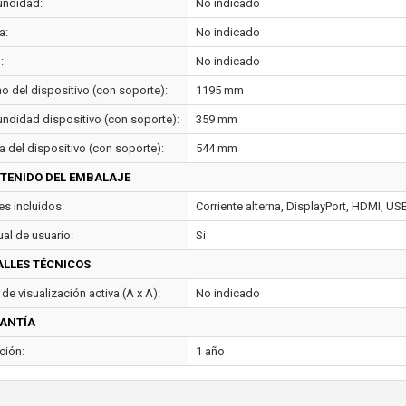
undidad:
No indicado
a:
No indicado
:
No indicado
o del dispositivo (con soporte):
1195 mm
undidad dispositivo (con soporte):
359 mm
a del dispositivo (con soporte):
544 mm
TENIDO DEL EMBALAJE
es incluidos:
Corriente alterna, DisplayPort, HDMI, US
al de usuario:
Si
ALLES TÉCNICOS
de visualización activa (A x A):
No indicado
ANTÍA
ción:
1 año