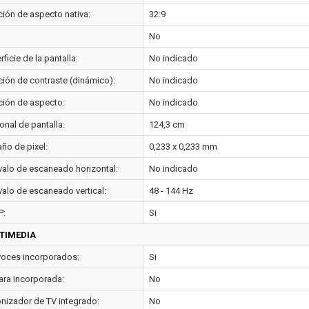
ción de aspecto nativa:
32:9
No
ficie de la pantalla:
No indicado
ción de contraste (dinámico):
No indicado
ción de aspecto:
No indicado
onal de pantalla:
124,3 cm
ño de pixel:
0,233 x 0,233 mm
rvalo de escaneado horizontal:
No indicado
valo de escaneado vertical:
48 - 144 Hz
P:
Si
TIMEDIA
voces incorporados:
Si
ra incorporada:
No
onizador de TV integrado:
No