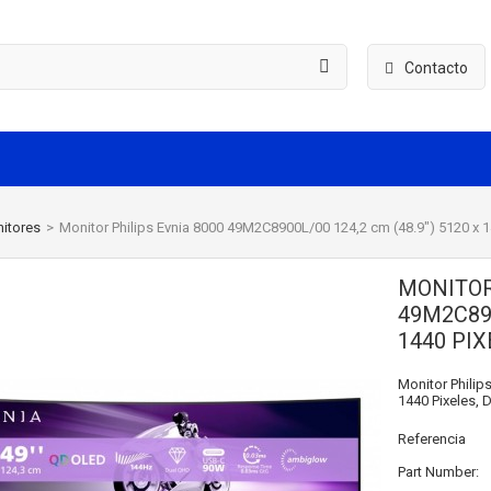
Contacto
itores
>
Monitor Philips Evnia 8000 49M2C8900L/00 124,2 cm (48.9") 5120 x
MONITOR
49M2C890
1440 PI
Monitor Philip
1440 Pixeles, 
Referencia
Part Number: