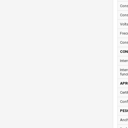
Cons
Cons
Volt
Frec
Cons
CON
Inte
Inte
func
APR
Certi
Conf
PES
Anch