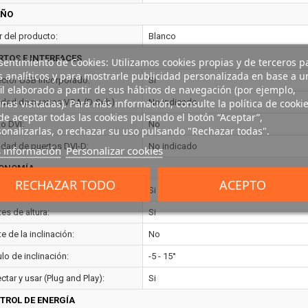
EÑO
r del producto:
Blanco
RTOS E INTERFACES
entimiento de Cookies: Utilizamos cookies propias y de terceros p
s analíticos y para mostrarle publicidad personalizada en base a u
ctor USB incorporado:
Si
il elaborado a partir de sus hábitos de navegación (por ejemplo,
nas visitadas). Para más información, consulte la política de cookie
idad de puertos VGA (D-Sub):
No indicado
e aceptar todas las cookies pulsando el botón “Aceptar”,
to DVI:
No
onalizarlas, o rechazar su uso pulsando "Rechazar todas".
idad de puertos DVI-D:
No indicado
 información
Personalizar cookies
ONOMÍA
RECHAZAR TODO
ACEPTO
aje VESA:
Si
es de altura:
Si
e de la inclinación:
No
lo de inclinación:
-5 - 15°
tar y usar (Plug and Play):
Si
TROL DE ENERGÍA