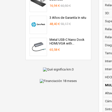
Rela
16,94 €
60,50 €
3D:
3 Años de Garantía In situ
Super
48,40 €
93,17 €
Rela
Rela
Metal USB-C Nano Dock
HDMI/VGA with...
Diag
65,58 €
Tama
Inte
Inter
HDC
MUL
Alta
Cáma
Sint