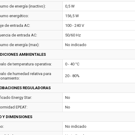
umo de energía (inactivo):
0,5 W
umo energético:
156,5 W
aje de entrada AC:
100 - 240 V
uencia de entrada AC:
50/60 Hz
umo de energía (max):
No indicado
DICIONES AMBIENTALES
rvalo de temperatura operativa:
0 - 40 °C
rvalo de humedad relativa para
20 - 80%
ionamiento:
OBACIONES REGULADORAS
ficado Energy Star:
No
ormidad EPEAT:
No
O Y DIMENSIONES
o:
No indicado