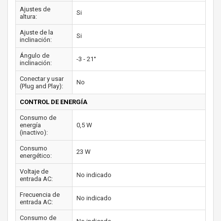
Ajustes de
Si
altura:
Ajuste de la
Si
inclinación:
Ángulo de
-3 - 21°
inclinación:
Conectar y usar
No
(Plug and Play):
CONTROL DE ENERGÍA
Consumo de
energía
0,5 W
(inactivo):
Consumo
23 W
energético:
Voltaje de
No indicado
entrada AC:
Frecuencia de
No indicado
entrada AC:
Consumo de