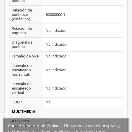
pantalla:
Relación de
contraste
80000000:1
(dinámico):
Relación de
No indicado
aspecto:
Diagonal de
No indicado
pantalla:
Tamaño de pixel:
No indicado
Intervalo de
escaneado
No indicado
horizontal:
Intervalo de
escaneado
No indicado
vertical:
HDCP:
No
MULTIMEDIA
Altavoces
No
Consentimiento de Cookies: Utilizamos cookies propias y
incorporados:
de terceros para fines analíticos y para mostrarle