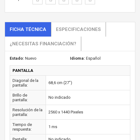
FICHA TÉCNICA
ESPECIFICACIONES
¿NECESITAS FINANCIACIÓN?
Estado:
Nuevo
Idioma:
Español
PANTALLA
Diagonal de la
68,6 cm (27")
pantalla:
Brillo de
No indicado
pantalla:
Resolución de la
2560 x 1440 Pixeles
pantalla:
Tiempo de
1 ms
respuesta:
Pantalla:
No indicado