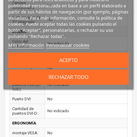
Cámara
No
publicidad personalizada en base a un perfil elaborado a
incorporada:
partir de sus hábitos de navegación (por ejemplo, páginas
Sintonizador de
visitadas). Para más información, consulte la política de
No
TV integrado:
cookies. Puede aceptar todas las cookies pulsando el
botón “Aceptar”, personalizarlas, o rechazar su uso
DISEÑO
pulsando "Rechazar todas".
Color del
No indicado
Más información
Personalizar cookies
producto:
PUERTOS E INTERFACES
ACEPTO
Conector USB
No
incorporado:
RECHAZAR TODO
Cantidad de
puertos VGA (D-
No indicado
Sub):
Puerto DVI:
No
Cantidad de
No indicado
puertos DVI-D:
ERGONOMÍA
montaje VESA:
No