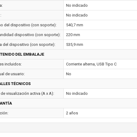
a:
No indicado
:
No indicado
o del dispositivo (con soporte):
540,7 mm
undidad dispositivo (con soporte):
220 mm
a del dispositivo (con soporte):
535,9 mm
TENIDO DEL EMBALAJE
es incluidos:
Corriente alterna, USB Tipo C
al de usuario:
No
ALLES TÉCNICOS
de visualización activa (A x A):
No indicado
ANTÍA
ción:
2 años