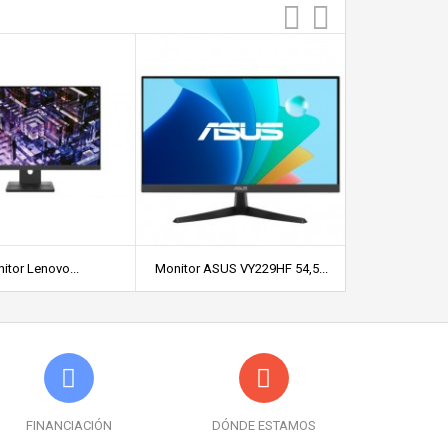
itor Lenovo...
Monitor ASUS VY229HF 54,5...
Monitor Phi
FINANCIACIÓN
DÓNDE ESTAMOS