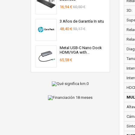
Rela
16,94 €
60,50 €
3D:
Super
3 Años de Garantía In situ
48,40 €
93,17 €
Rela
Rela
Metal USB-C Nano Dock
Diag
HDMI/VGA with...
Tama
65,58 €
Inte
Inter
HDC
MUL
Alta
Cáma
Sint