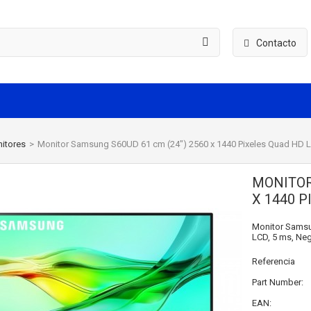
Contacto
itores
>
Monitor Samsung S60UD 61 cm (24") 2560 x 1440 Pixeles Quad HD 
MONITOR
X 1440 
Monitor Samsun
LCD, 5 ms, Ne
Referencia
Part Number:
EAN: