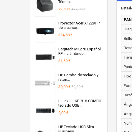
Térmica...
Estad
72,60 €
477,95 €
PAN
Proyector Acer X1229HP
de alcance...
Diago
324,58 €
Brill
Resol
Logitech MK270 Español
RF inalámbrico...
Tiem
31,59 €
Panta
HP Combo de teclado y
Tipo
ratón...
Form
39,00 €
59,29 €
Razó
L-Link LL-KB-816-COMBO
Ángul
teclado USB...
9,00 €
Ángul
Núme
HP Teclado USB Slim
Business