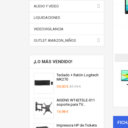
AUDIO Y VIDEO
LIQUIDACIONES
VIDEOVIGILANCIA
OUTLET AMAZON_NIÑOS
¡LO MÁS VENDIDO!
Teclado + Ratón Logitech
MK270
34,00 €
47,19 €
AISENS WT42TSLE-011
soporte para TV...
14,98 €
FICH
Impresora HP de Tickets