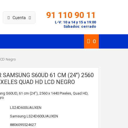
91 110 90 11
Cuenta
L-V: 10 a 14 y 15 a 19:00
Sábados: cerrado
0
LCD Negro
 SAMSUNG S60UD 61 CM (24") 2560
PIXELES QUAD HD LCD NEGRO
g S60UD, 61 cm (24"), 2560 x 1440 Pixeles, Quad HD,
gro
LS24D600UAUXEN
Samsung
LS24D600UAUXEN
8806095524627