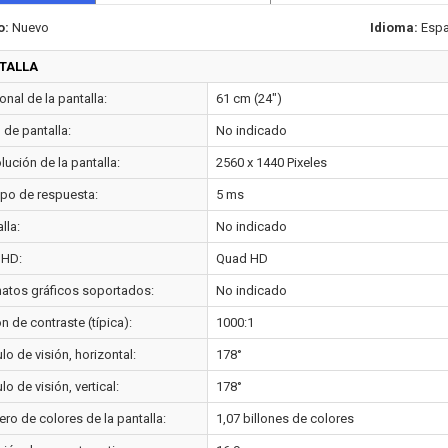
o:
Nuevo
Idioma:
Espa
TALLA
nal de la pantalla:
61 cm (24")
o de pantalla:
No indicado
ución de la pantalla:
2560 x 1440 Pixeles
po de respuesta:
5 ms
lla:
No indicado
 HD:
Quad HD
atos gráficos soportados:
No indicado
n de contraste (típica):
1000:1
o de visión, horizontal:
178°
o de visión, vertical:
178°
ro de colores de la pantalla:
1,07 billones de colores