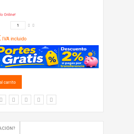
lo Online!
€
IVA incluido
l carrito
ACIÓN?