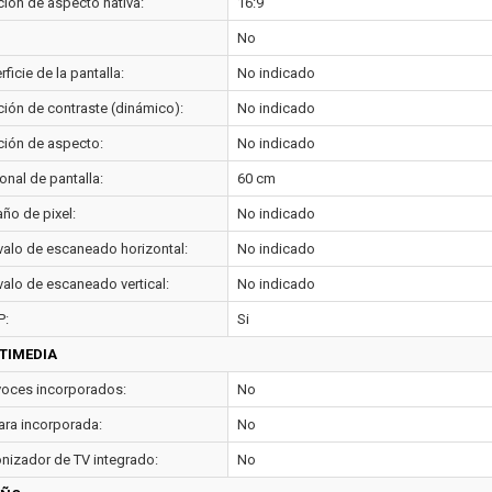
ción de aspecto nativa:
16:9
No
ficie de la pantalla:
No indicado
ción de contraste (dinámico):
No indicado
ción de aspecto:
No indicado
onal de pantalla:
60 cm
ño de pixel:
No indicado
rvalo de escaneado horizontal:
No indicado
valo de escaneado vertical:
No indicado
P:
Si
TIMEDIA
voces incorporados:
No
ra incorporada:
No
onizador de TV integrado:
No