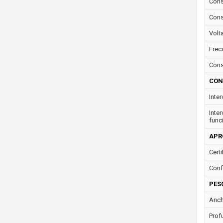
Cons
Cons
Volt
Frec
Cons
CON
Inte
Inte
func
APR
Certi
Conf
PES
Anch
Prof