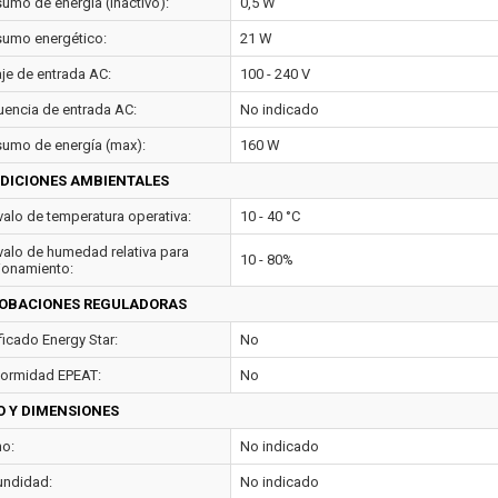
umo de energía (inactivo):
0,5 W
umo energético:
21 W
aje de entrada AC:
100 - 240 V
uencia de entrada AC:
No indicado
umo de energía (max):
160 W
DICIONES AMBIENTALES
rvalo de temperatura operativa:
10 - 40 °C
rvalo de humedad relativa para
10 - 80%
ionamiento:
OBACIONES REGULADORAS
ficado Energy Star:
No
ormidad EPEAT:
No
O Y DIMENSIONES
o:
No indicado
undidad:
No indicado