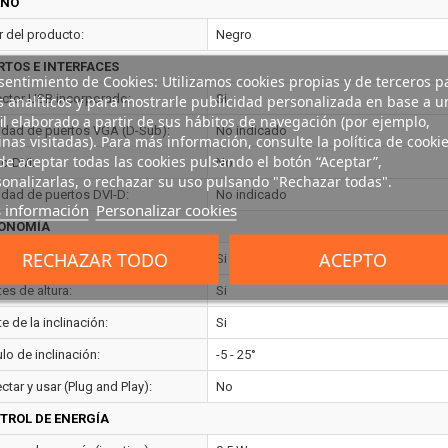
EÑO
r del producto:
Negro
RTOS E INTERFACES
entimiento de Cookies: Utilizamos cookies propias y de terceros p
s analíticos y para mostrarle publicidad personalizada en base a u
ctor USB incorporado:
Si
il elaborado a partir de sus hábitos de navegación (por ejemplo,
idad de puertos VGA (D-Sub):
No indicado
nas visitadas). Para más información, consulte la política de cookie
e aceptar todas las cookies pulsando el botón “Aceptar”,
to DVI:
No
onalizarlas, o rechazar su uso pulsando "Rechazar todas".
idad de puertos DVI-D:
No indicado
 información
Personalizar cookies
ONOMÍA
RECHAZAR TODO
ACEPTO
aje VESA:
Si
es de altura:
Si
e de la inclinación:
Si
lo de inclinación:
-5 - 25°
tar y usar (Plug and Play):
No
TROL DE ENERGÍA