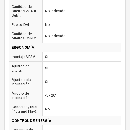
Cantidad de
puertos VGA (D-
No indicado
Sub):
Puerto DVI:
No
Cantidad de
No indicado
puertos DVI-D:
ERGONOMÍA
montaje VESA:
Si
Ajustes de
Si
altura:
Ajuste de la
Si
inclinación:
Ángulo de
-5 - 20°
inclinación:
Conectar y usar
No
(Plug and Play):
CONTROL DE ENERGÍA
Consumo de