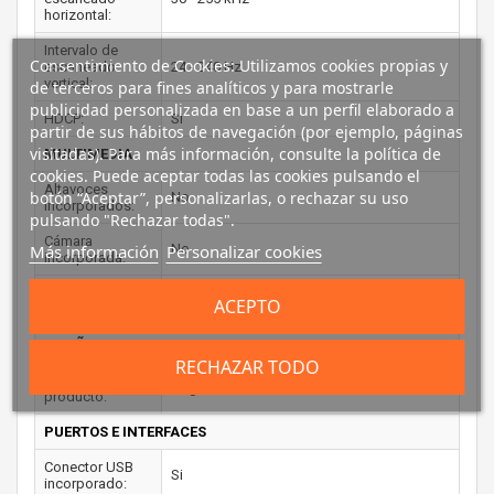
horizontal:
Intervalo de
Consentimiento de Cookies: Utilizamos cookies propias y
escaneado
24 - 240 Hz
vertical:
de terceros para fines analíticos y para mostrarle
publicidad personalizada en base a un perfil elaborado a
HDCP:
Si
partir de sus hábitos de navegación (por ejemplo, páginas
visitadas). Para más información, consulte la política de
MULTIMEDIA
cookies. Puede aceptar todas las cookies pulsando el
Altavoces
botón “Aceptar”, personalizarlas, o rechazar su uso
No
incorporados:
pulsando "Rechazar todas".
Cámara
No
Más información
Personalizar cookies
incorporada:
Sintonizador de
No
ACEPTO
TV integrado:
DISEÑO
RECHAZAR TODO
Color del
Negro
producto:
PUERTOS E INTERFACES
Conector USB
Si
incorporado: