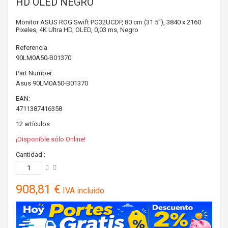
HD OLED NEGRO
Monitor ASUS ROG Swift PG32UCDP, 80 cm (31.5"), 3840 x 2160
Pixeles, 4K Ultra HD, OLED, 0,03 ms, Negro
Referencia
90LM0A50-B01370
Part Number:
Asus
90LM0A50-B01370
EAN:
4711387416358
12
artículos
¡Disponible sólo Online!
Cantidad :
908,81 €
IVA incluido