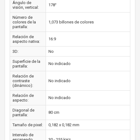
Ángulo de
178°
visión, vertical:
Número de
colores de la
1,073 billones de colores
pantalla:
Relación de
16:9
aspecto nativa:
3D:
No
Superficie de la
No indicado
pantalla:
Relación de
contraste
No indicado
(dinámico):
Relación de
No indicado
aspecto:
Diagonal de
80 cm
pantalla:
Tamaño de pixel:
0,182 x 0,182 mm
Intervalo de
escaneado
30 - 255 kHz