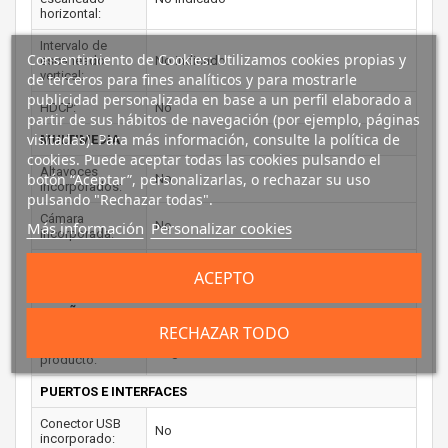
horizontal:
Intervalo de
Consentimiento de Cookies: Utilizamos cookies propias y
escaneado
No indicado
vertical:
de terceros para fines analíticos y para mostrarle
publicidad personalizada en base a un perfil elaborado a
HDCP:
No
partir de sus hábitos de navegación (por ejemplo, páginas
visitadas). Para más información, consulte la política de
MULTIMEDIA
cookies. Puede aceptar todas las cookies pulsando el
Altavoces
botón “Aceptar”, personalizarlas, o rechazar su uso
No
incorporados:
pulsando "Rechazar todas".
Cámara
No
Más información
Personalizar cookies
incorporada:
Sintonizador de
No
ACEPTO
TV integrado:
DISEÑO
RECHAZAR TODO
Color del
Negro
producto:
PUERTOS E INTERFACES
Conector USB
No
incorporado: