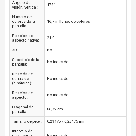
Ángulo de
178°
visión, vertical:
Número de
colores de la
16,7 millones de colores
pantalla:
Relación de
21:9
aspecto nativa:
3D:
No
Superficie de la
No indicado
pantalla:
Relación de
contraste
No indicado
(dinámico):
Relación de
No indicado
aspecto:
Diagonal de
86,42 cm
pantalla:
Tamaño de pixel:
0,23175 x 0,23175 mm
Intervalo de
escaneado
No indicado