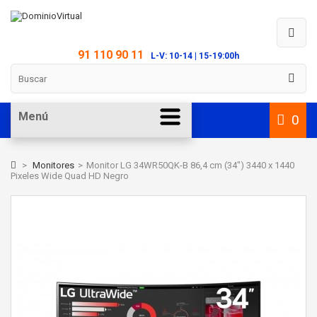
91 110 90 11
L-V: 10-14 | 15-19:00h
Menú
0
>
Monitores
>
Monitor LG 34WR50QK-B 86,4 cm (34") 3440 x 1440
Pixeles Wide Quad HD Negro