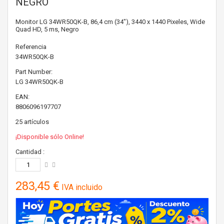
NEGRO
Monitor LG 34WR50QK-B, 86,4 cm (34"), 3440 x 1440 Pixeles, Wide
Quad HD, 5 ms, Negro
Referencia
34WR50QK-B
Part Number:
LG
34WR50QK-B
EAN:
8806096197707
25
artículos
¡Disponible sólo Online!
Cantidad :
283,45 €
IVA incluido