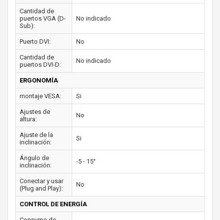
Cantidad de
puertos VGA (D-
No indicado
Sub):
Puerto DVI:
No
Cantidad de
No indicado
puertos DVI-D:
ERGONOMÍA
montaje VESA:
Si
Ajustes de
No
altura:
Ajuste de la
Si
inclinación:
Ángulo de
-5 - 15°
inclinación:
Conectar y usar
No
(Plug and Play):
CONTROL DE ENERGÍA
Consumo de