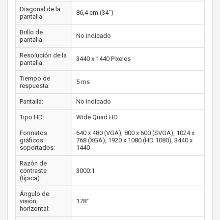
Diagonal de la
86,4 cm (34")
pantalla:
Brillo de
No indicado
pantalla:
Resolución de la
3440 x 1440 Pixeles
pantalla:
Tiempo de
5 ms
respuesta:
Pantalla:
No indicado
Tipo HD:
Wide Quad HD
Formatos
640 x 480 (VGA), 800 x 600 (SVGA), 1024 x
gráficos
768 (XGA), 1920 x 1080 (HD 1080), 3440 x
soportados:
1440
Razón de
contraste
3000:1
(típica):
Ángulo de
visión,
178°
horizontal: