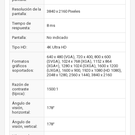
Resolución de la
3840 x 2160 Pixeles
pantalla:
Tiempo de
8 ms
respuesta:
Pantalla:
No indicado
Tipo HD:
4K Ultra HD
640 x 480 (VGA), 720 x 400, 800 x 600
Formatos
(SVGA), 1024 x 768 (XGA), 1152 x 864
gráficos
(XGA+), 1280 x 1024 (SXGA), 1600 x 1200
soportados:
(UXGA), 1600 x 900, 1920 x 1080 (HD 1080),
2048 x 1280, 2560 x 1440, 3840 x 2160
Razón de
contraste
1500:1
(típica):
Ángulo de
visión,
178°
horizontal:
Ángulo de
178°
visión, vertical: