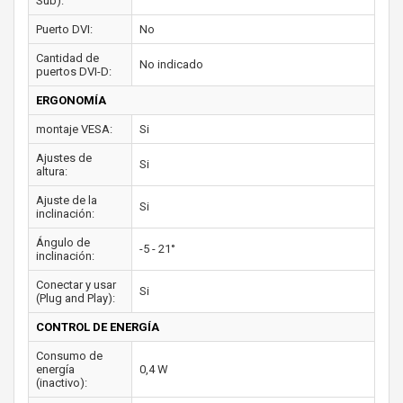
Sub):
Puerto DVI:
No
Cantidad de
No indicado
puertos DVI-D:
ERGONOMÍA
montaje VESA:
Si
Ajustes de
Si
altura:
Ajuste de la
Si
inclinación:
Ángulo de
-5 - 21°
inclinación:
Conectar y usar
Si
(Plug and Play):
CONTROL DE ENERGÍA
Consumo de
energía
0,4 W
(inactivo):