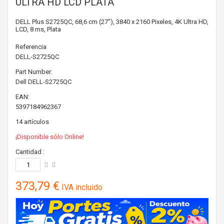
ULTRA HD LCD PLATA
DELL Plus S2725QC, 68,6 cm (27"), 3840 x 2160 Pixeles, 4K Ultra HD,
LCD, 8 ms, Plata
Referencia
DELL-S2725QC
Part Number:
Dell
DELL-S2725QC
EAN:
5397184962367
14
artículos
¡Disponible sólo Online!
Cantidad :
373,79 €
IVA incluido