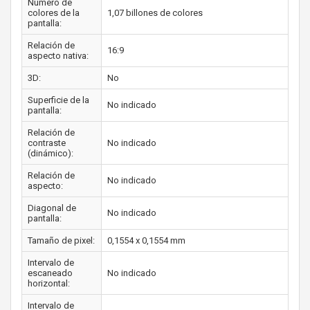
Número de
colores de la
1,07 billones de colores
pantalla:
Relación de
16:9
aspecto nativa:
3D:
No
Superficie de la
No indicado
pantalla:
Relación de
contraste
No indicado
(dinámico):
Relación de
No indicado
aspecto:
Diagonal de
No indicado
pantalla:
Tamaño de pixel:
0,1554 x 0,1554 mm
Intervalo de
escaneado
No indicado
horizontal:
Intervalo de