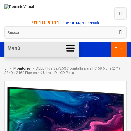
91 110 90 11
L-V: 10-14 | 15-19:00h
Menú
0
>
Monitores
>
DELL Plus S2725QC pantalla para PC 68,6 cm (27")
3840 x 2160 Pixeles 4K Ultra HD LCD Plata