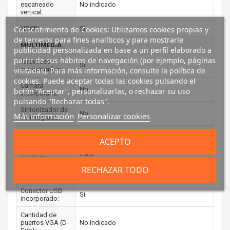
escaneado
No indicado
vertical:
Consentimiento de Cookies: Utilizamos cookies propias y
HDCP:
Si
de terceros para fines analíticos y para mostrarle
MULTIMEDIA
publicidad personalizada en base a un perfil elaborado a
partir de sus hábitos de navegación (por ejemplo, páginas
Altavoces
Si
incorporados:
visitadas). Para más información, consulte la política de
cookies. Puede aceptar todas las cookies pulsando el
Cámara
No
botón “Aceptar”, personalizarlas, o rechazar su uso
incorporada:
pulsando "Rechazar todas".
Sintonizador de
No
Más información
Personalizar cookies
TV integrado:
DISEÑO
ACEPTO
Color del
Plata
producto:
RECHAZAR TODO
PUERTOS E INTERFACES
Conector USB
Si
incorporado:
Cantidad de
puertos VGA (D-
No indicado