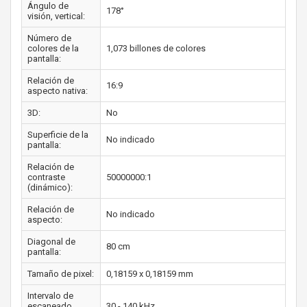
Ángulo de
178°
visión, vertical:
Número de
colores de la
1,073 billones de colores
pantalla:
Relación de
16:9
aspecto nativa:
3D:
No
Superficie de la
No indicado
pantalla:
Relación de
contraste
50000000:1
(dinámico):
Relación de
No indicado
aspecto:
Diagonal de
80 cm
pantalla:
Tamaño de pixel:
0,18159 x 0,18159 mm
Intervalo de
escaneado
30 - 140 kHz