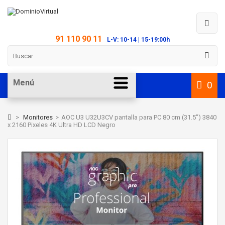
91 110 90 11
L-V: 10-14 | 15-19:00h
Menú
0
>
Monitores
>
AOC U3 U32U3CV pantalla para PC 80 cm (31.5") 3840
x 2160 Pixeles 4K Ultra HD LCD Negro