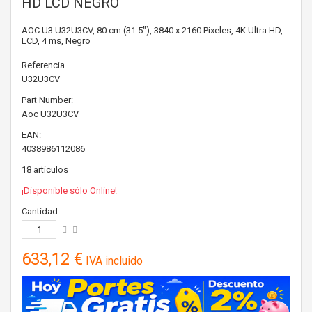
HD LCD NEGRO
AOC U3 U32U3CV, 80 cm (31.5"), 3840 x 2160 Pixeles, 4K Ultra HD,
LCD, 4 ms, Negro
Referencia
U32U3CV
Part Number:
Aoc
U32U3CV
EAN:
4038986112086
18
artículos
¡Disponible sólo Online!
Cantidad :
633,12 €
IVA incluido