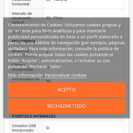
horizontal:
Intervalo de
escaneado
23 - 75 Hz
vertical:
Consentimiento de Cookies: Utilizamos cookies propias y
de terceros para fines analíticos y para mostrarle
HDCP:
Si
publicidad personalizada en base a un perfil elaborado a
MULTIMEDIA
partir de sus hábitos de navegación (por ejemplo, páginas
visitadas). Para más información, consulte la política de
Altavoces
Si
cookies. Puede aceptar todas las cookies pulsando el
incorporados:
botón “Aceptar”, personalizarlas, o rechazar su uso
Cámara
pulsando "Rechazar todas".
No
incorporada:
Más información
Personalizar cookies
Sintonizador de
No
TV integrado:
ACEPTO
DISEÑO
Color del
Negro
RECHAZAR TODO
producto:
PUERTOS E INTERFACES
Conector USB
Si
incorporado: