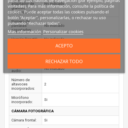
partir de sus hábitos de navegación (por ejemplo, páginas
adaptador de
No indicado
visitadas). Para más información, consulte la política de
gráficos
cookies. Puede aceptar todas las cookies pulsando el
incorporado:
botón “Aceptar”, personalizarlas, o rechazar su uso
Número de
pulsando "Rechazar todas".
pantallas
No indicado
soportadas:
Más información
Personalizar cookies
Versión DirectX:
No indicado
ACEPTO
Versión OpenGL:
No indicado
AUDIO
RECHAZAR TODO
Sistema de
No indicado
audio:
Número de
altavoces
2
incorporados:
Micrófono
Si
incorporado:
CÁMARA FOTOGRÁFICA
Cámara frontal:
Si