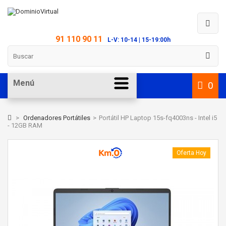
91 110 90 11
L-V: 10-14 | 15-19:00h
Menú
0
>
Ordenadores Portátiles
>
Portátil HP Laptop 15s-fq4003ns - Intel i5
- 12GB RAM
Oferta Hoy