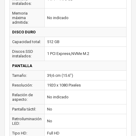
instalados:
Memoria
máxima
No indicado
admitida:
DISCO DURO
Capacidad total:
512 GB
Discos SSD
1 PCI Express,NVMe M.2
instalados:
PANTALLA
Tamaño:
39,6 cm (15.6")
Resolución:
1920 x 1080 Pixeles
Relación de
No indicado
aspecto:
Pantalla táctil:
No
Retroiluminación
No
LED:
Tipo HD:
Full HD