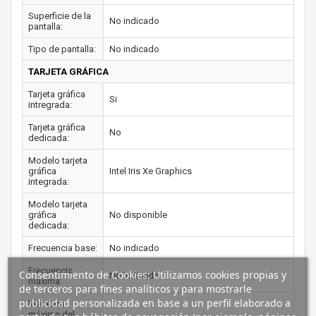
Superficie de la
No indicado
pantalla:
Tipo de pantalla:
No indicado
TARJETA GRÁFICA
Tarjeta gráfica
Si
intregrada:
Tarjeta gráfica
No
dedicada:
Modelo tarjeta
gráfica
Intel Iris Xe Graphics
integrada:
Modelo tarjeta
gráfica
No disponible
dedicada:
Frecuencia base:
No indicado
Frecuencia
Consentimiento de Cookies: Utilizamos cookies propias y
No indicado
máxima:
de terceros para fines analíticos y para mostrarle
publicidad personalizada en base a un perfil elaborado a
Memoria
máxima del