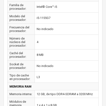
Familia de
Intel® Core™ i5
procesador:
Modelo del
i5-1155G7
procesador:
Frecuencia del
No indicado
procesador:
Número de
núcleos del
4
procesador:
Caché del
8 MB
procesador:
Socket de
No indicado
procesador:
Tipo de cache
L3
en procesador:
MEMORIA RAM
Memoria interna:
12 GB, de tipo DDR4-SDRAM a 3200 MHz
Módulos de
memoria
1 x 4 + 1 x 8 GB