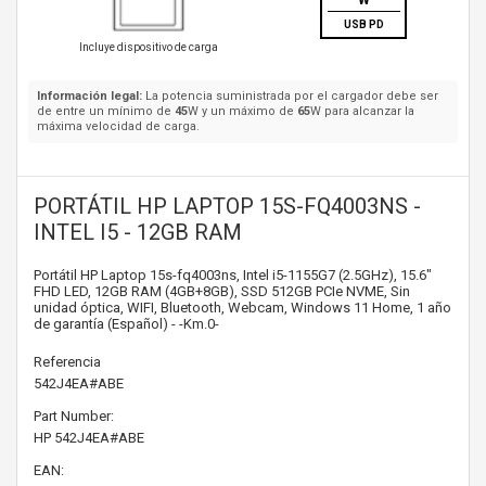
W
USB PD
Incluye dispositivo de carga
Información legal:
La potencia suministrada por el cargador debe ser
de entre un mínimo de
45
W y un máximo de
65
W para alcanzar la
máxima velocidad de carga.
PORTÁTIL HP LAPTOP 15S-FQ4003NS -
INTEL I5 - 12GB RAM
Portátil HP Laptop 15s-fq4003ns, Intel i5-1155G7 (2.5GHz), 15.6"
FHD LED, 12GB RAM (4GB+8GB), SSD 512GB PCIe NVME, Sin
unidad óptica, WIFI, Bluetooth, Webcam, Windows 11 Home, 1 año
de garantía (Español) - -Km.0-
Referencia
542J4EA#ABE
Part Number:
HP
542J4EA#ABE
EAN: