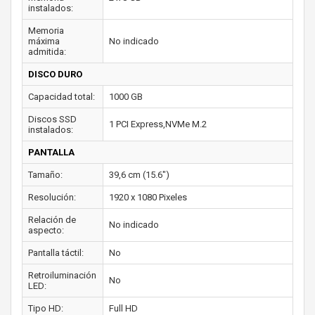
instalados:
Memoria
máxima
No indicado
admitida:
DISCO DURO
Capacidad total:
1000 GB
Discos SSD
1 PCI Express,NVMe M.2
instalados:
PANTALLA
Tamaño:
39,6 cm (15.6")
Resolución:
1920 x 1080 Pixeles
Relación de
No indicado
aspecto:
Pantalla táctil:
No
Retroiluminación
No
LED:
Tipo HD:
Full HD