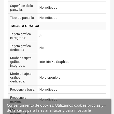
Superficie de la
No indicado
pantalla:
Tipo de pantalla:
No indicado
TARJETA GRÁFICA
Tarjeta gráfica
Si
intregrada:
Tarjeta gráfica
No
dedicada:
Modelo tarjeta
gráfica
Intel Iris Xe Graphics
integrada:
Modelo tarjeta
gráfica
No disponible
dedicada:
Frecuencia base:
No indicado
Frecuencia
No indicado
máxima:
Consentimiento de Cookies: Utilizamos cookies propias y
Memoria
de terceros para fines analíticos y para mostrarle
máxima del