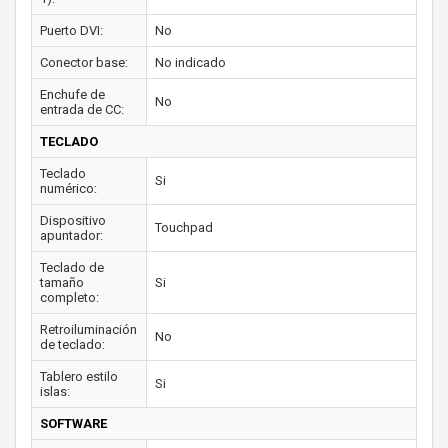
Puerto DVI:
No
Conector base:
No indicado
Enchufe de
No
entrada de CC:
TECLADO
Teclado
Si
numérico:
Dispositivo
Touchpad
apuntador:
Teclado de
tamaño
Si
completo:
Retroiluminación
No
de teclado:
Tablero estilo
Si
islas:
SOFTWARE