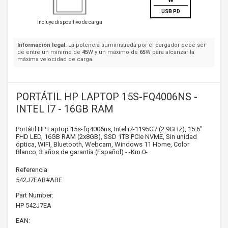
W
USB PD
Incluye dispositivo de carga
Información legal:
La potencia suministrada por el cargador debe ser
de entre un mínimo de
45
W y un máximo de
65
W para alcanzar la
máxima velocidad de carga.
PORTÁTIL HP LAPTOP 15S-FQ4006NS -
INTEL I7 - 16GB RAM
Portátil HP Laptop 15s-fq4006ns, Intel i7-1195G7 (2.9GHz), 15.6"
FHD LED, 16GB RAM (2x8GB), SSD 1TB PCIe NVME, Sin unidad
óptica, WIFI, Bluetooth, Webcam, Windows 11 Home, Color
Blanco, 3 años de garantía (Español) - -Km.0-
Referencia
542J7EAR#ABE
Part Number:
HP
542J7EA
EAN: