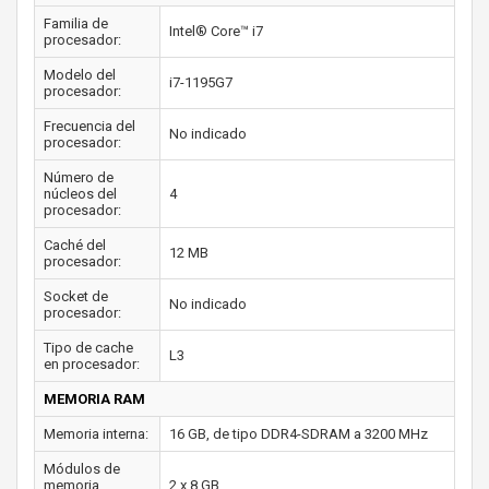
Familia de
Intel® Core™ i7
procesador:
Modelo del
i7-1195G7
procesador:
Frecuencia del
No indicado
procesador:
Número de
núcleos del
4
procesador:
Caché del
12 MB
procesador:
Socket de
No indicado
procesador:
Tipo de cache
L3
en procesador:
MEMORIA RAM
Memoria interna:
16 GB, de tipo DDR4-SDRAM a 3200 MHz
Módulos de
memoria
2 x 8 GB