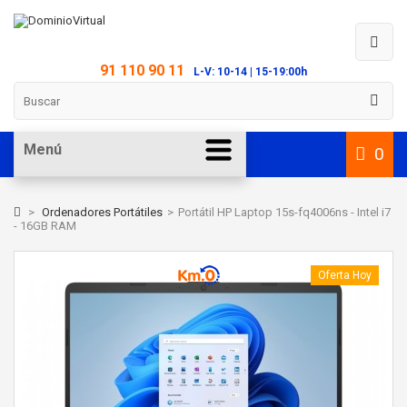
91 110 90 11
L-V: 10-14 | 15-19:00h
Menú
0
>
Ordenadores Portátiles
>
Portátil HP Laptop 15s-fq4006ns - Intel i7
- 16GB RAM
Oferta Hoy