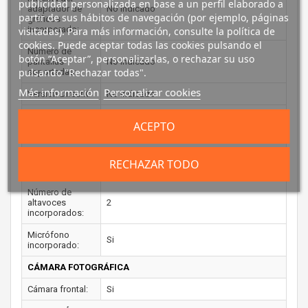
publicidad personalizada en base a un perfil elaborado a
adaptador de
No indicado
partir de sus hábitos de navegación (por ejemplo, páginas
gráficos
incorporado:
visitadas). Para más información, consulte la política de
cookies. Puede aceptar todas las cookies pulsando el
Número de
botón “Aceptar”, personalizarlas, o rechazar su uso
pantallas
No indicado
pulsando "Rechazar todas".
soportadas:
Más información
Personalizar cookies
Versión DirectX:
No indicado
Versión OpenGL:
No indicado
ACEPTO
AUDIO
Sistema de
RECHAZAR TODO
No indicado
audio:
Número de
altavoces
2
incorporados:
Micrófono
Si
incorporado:
CÁMARA FOTOGRÁFICA
Cámara frontal:
Si