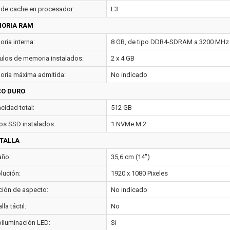
 de cache en procesador:
L3
ORIA RAM
ria interna:
8 GB, de tipo DDR4-SDRAM a 3200 MHz
los de memoria instalados:
2 x 4 GB
ria máxima admitida:
No indicado
CO DURO
cidad total:
512 GB
os SSD instalados:
1 NVMe M.2
TALLA
ño:
35,6 cm (14")
lución:
1920 x 1080 Pixeles
ción de aspecto:
No indicado
lla táctil:
No
oiluminación LED:
Si