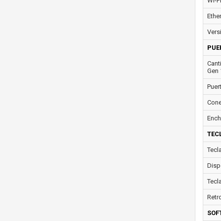
Wi-F
Ether
Vers
PUE
Cant
Gen 
Puer
Cone
Ench
TEC
Tecl
Disp
Tecl
Retr
SOF