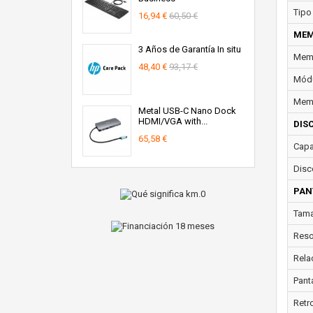
Tipo
16,94 €
60,50 €
MEM
3 Años de Garantía In situ
Memo
48,40 €
93,17 €
Módu
Memo
Metal USB-C Nano Dock
HDMI/VGA with...
DIS
65,58 €
Capa
Disc
PAN
Tama
Reso
Rela
Panta
Retr