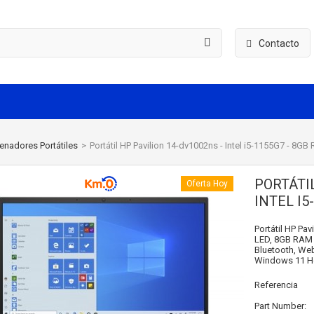
Contacto
enadores Portátiles
>
Portátil HP Pavilion 14-dv1002ns - Intel i5-1155G7 - 8GB
PORTÁTIL
Oferta Hoy
INTEL I5
Portátil HP Pav
LED, 8GB RAM 
Bluetooth, Web
Windows 11 Hom
Referencia
Part Number: