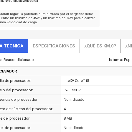
Incluye dispositivo de carga
ación legal:
La potencia suministrada por el cargador debe
e entre un mínimo de
45
W y un máximo de
65
W para alcanzar
ima velocidad de carga.
A TÉCNICA
ESPECIFICACIONES
¿QUÉ ES KM.0?
¿N
o:
Reacondicionado
Idioma:
Espa
CESADOR
lia de procesador:
Intel® Core™ i5
lo del procesador:
i5-1155G7
uencia del procesador:
No indicado
ro de núcleos del procesador:
4
é del procesador:
8 MB
et de procesador:
No indicado