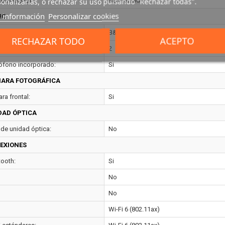
ión OpenGL:
No indicado
onalizarlas, o rechazar su uso pulsando "Rechazar todas".
 información
Personalizar cookies
IO
ema de audio:
B&O PLAY
RECHAZAR TODO
ACEPTO
ro de altavoces incorporados:
2
ófono incorporado:
Si
ARA FOTOGRÁFICA
ra frontal:
Si
DAD ÓPTICA
 de unidad óptica:
No
EXIONES
tooth:
Si
No
No
Wi-Fi 6 (802.11ax)