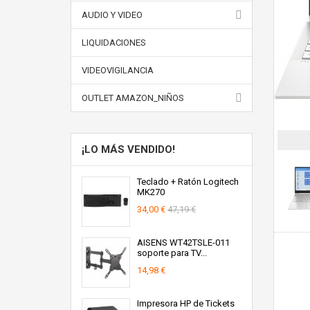
AUDIO Y VIDEO
LIQUIDACIONES
VIDEOVIGILANCIA
OUTLET AMAZON_NIÑOS
¡LO MÁS VENDIDO!
Teclado + Ratón Logitech
MK270
34,00 €
47,19 €
AISENS WT42TSLE-011
soporte para TV...
14,98 €
Impresora HP de Tickets