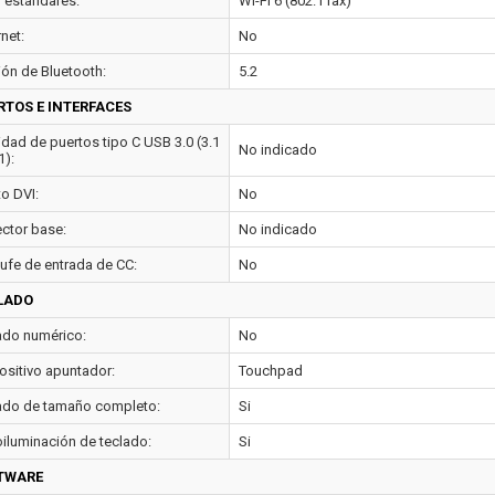
i estándares:
Wi-Fi 6 (802.11ax)
net:
No
ión de Bluetooth:
5.2
RTOS E INTERFACES
idad de puertos tipo C USB 3.0 (3.1
No indicado
1):
to DVI:
No
ctor base:
No indicado
ufe de entrada de CC:
No
LADO
ado numérico:
No
ositivo apuntador:
Touchpad
ado de tamaño completo:
Si
oiluminación de teclado:
Si
TWARE