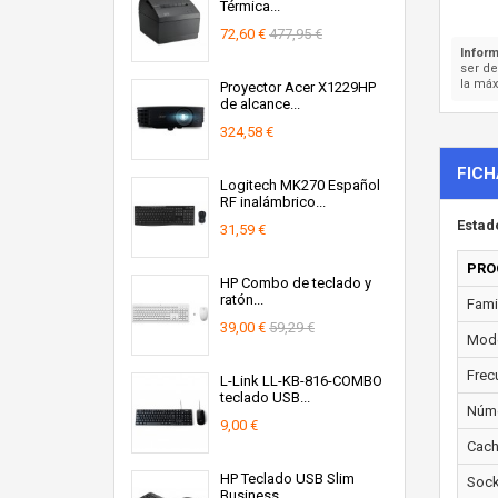
Térmica...
72,60 €
477,95 €
Inform
ser d
la máx
Proyector Acer X1229HP
de alcance...
324,58 €
FICH
Logitech MK270 Español
RF inalámbrico...
Estad
31,59 €
PRO
HP Combo de teclado y
ratón...
Fami
39,00 €
59,29 €
Mode
Frec
L-Link LL-KB-816-COMBO
teclado USB...
Núme
9,00 €
Cach
HP Teclado USB Slim
Sock
Business