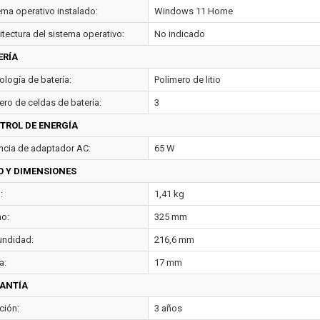
ema operativo instalado:
Windows 11 Home
itectura del sistema operativo:
No indicado
ERÍA
ología de batería:
Polímero de litio
ro de celdas de batería:
3
TROL DE ENERGÍA
ncia de adaptador AC:
65 W
O Y DIMENSIONES
:
1,41 kg
o:
325 mm
undidad:
216,6 mm
a:
17 mm
ANTÍA
ción:
3 años