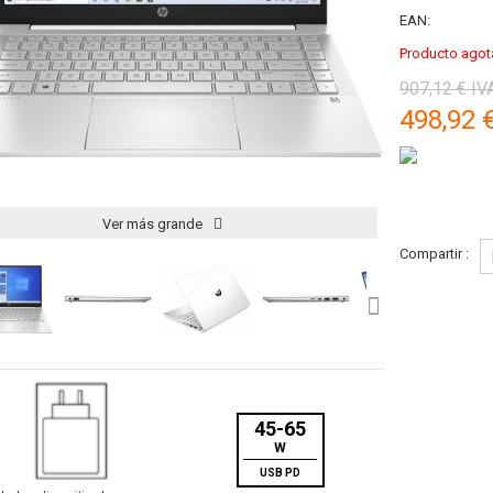
EAN:
Producto agot
907,12 €
IVA
498,92 
Ver más grande
Compartir :
45-65
W
USB PD