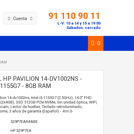
91 110 90 11
Cuenta
L-V: 10 a 14 y 15 a 19:00
Sábados: cerrado
0
 RAM
 HP PAVILION 14-DV1002NS -
-1155G7 - 8GB RAM
ilion 14-dv1002ns, Intel i5-1155G7 (2.5GHz), 14.0" FHD
(2x4GB), SSD 512GB PCIe NVMe, Sin unidad óptica, WIFI,
cam, Lector de huellas, Teclado retroiluminado,
e, 3 años de garantía (Español) - -Km.0-
529P7EAR#ABE
HP
529P7EA