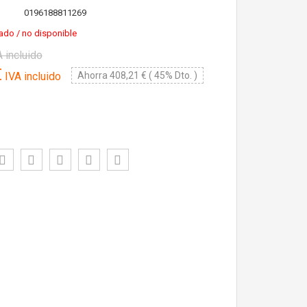
0196188811269
ado / no disponible
 incluido
€
IVA incluido
Ahorra 408,21 € ( 45% Dto. )