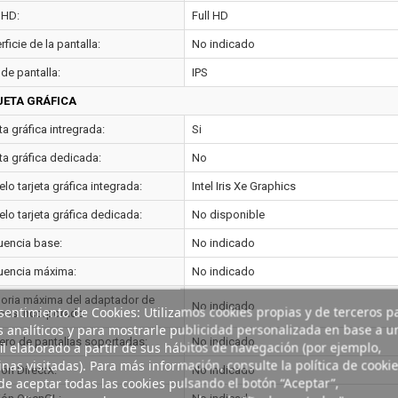
 HD:
Full HD
ficie de la pantalla:
No indicado
de pantalla:
IPS
JETA GRÁFICA
ta gráfica intregrada:
Si
ta gráfica dedicada:
No
o tarjeta gráfica integrada:
Intel Iris Xe Graphics
lo tarjeta gráfica dedicada:
No disponible
uencia base:
No indicado
uencia máxima:
No indicado
ria máxima del adaptador de
No indicado
entimiento de Cookies: Utilizamos cookies propias y de terceros p
icos incorporado:
s analíticos y para mostrarle publicidad personalizada en base a u
ro de pantallas soportadas:
No indicado
il elaborado a partir de sus hábitos de navegación (por ejemplo,
nas visitadas). Para más información, consulte la política de cookie
ión DirectX:
No indicado
e aceptar todas las cookies pulsando el botón “Aceptar”,