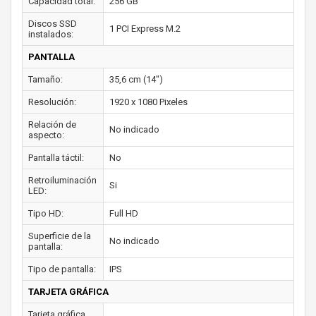
Capacidad total:
256 GB
Discos SSD
1 PCI Express M.2
instalados:
PANTALLA
Tamaño:
35,6 cm (14")
Resolución:
1920 x 1080 Pixeles
Relación de
No indicado
aspecto:
Pantalla táctil:
No
Retroiluminación
Si
LED:
Tipo HD:
Full HD
Superficie de la
No indicado
pantalla:
Tipo de pantalla:
IPS
TARJETA GRÁFICA
Tarjeta gráfica