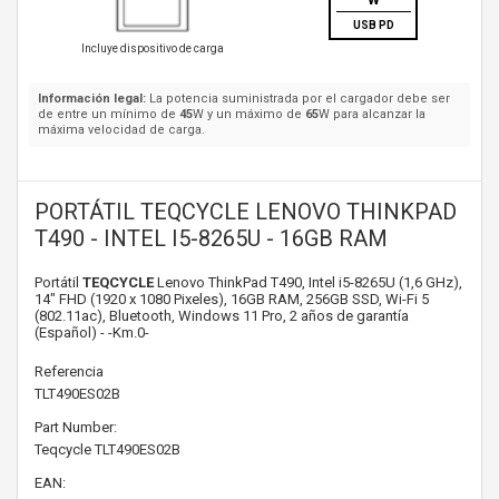
W
USB PD
Incluye dispositivo de carga
Información legal:
La potencia suministrada por el cargador debe ser
de entre un mínimo de
45
W y un máximo de
65
W para alcanzar la
máxima velocidad de carga.
PORTÁTIL TEQCYCLE LENOVO THINKPAD
T490 - INTEL I5-8265U - 16GB RAM
Portátil
TEQCYCLE
Lenovo ThinkPad T490, Intel i5-8265U (1,6 GHz),
14" FHD (1920 x 1080 Pixeles), 16GB RAM, 256GB SSD, Wi-Fi 5
(802.11ac), Bluetooth, Windows 11 Pro, 2 años de garantía
(Español) - -Km.0-
Referencia
TLT490ES02B
Part Number:
Teqcycle
TLT490ES02B
EAN: