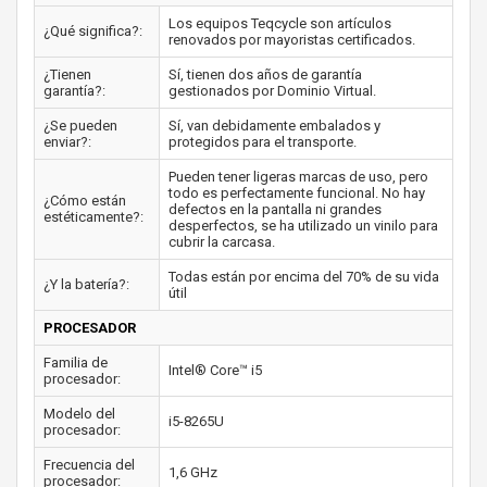
Los equipos Teqcycle son artículos
¿Qué significa?:
renovados por mayoristas certificados.
¿Tienen
Sí, tienen dos años de garantía
garantía?:
gestionados por Dominio Virtual.
¿Se pueden
Sí, van debidamente embalados y
enviar?:
protegidos para el transporte.
Pueden tener ligeras marcas de uso, pero
todo es perfectamente funcional. No hay
¿Cómo están
defectos en la pantalla ni grandes
estéticamente?:
desperfectos, se ha utilizado un vinilo para
cubrir la carcasa.
Todas están por encima del 70% de su vida
¿Y la batería?:
útil
PROCESADOR
Familia de
Intel® Core™ i5
procesador:
Modelo del
i5-8265U
procesador:
Frecuencia del
1,6 GHz
procesador: