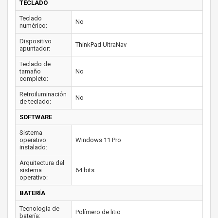
TECLADO
Teclado
No
numérico:
Dispositivo
ThinkPad UltraNav
apuntador:
Teclado de
tamaño
No
completo:
Retroiluminación
No
de teclado:
SOFTWARE
Sistema
operativo
Windows 11 Pro
instalado:
Arquitectura del
sistema
64 bits
operativo:
BATERÍA
Tecnología de
Polímero de litio
batería: