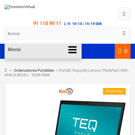
91 110 90 11
L-V: 10-14 | 15-19:00h
Menú
0
>
Ordenadores Portátiles
>
Portátil Teqcycle Lenovo ThinkPad T490 -
Intel i5-8265U - 16GB RAM
Oferta Hoy