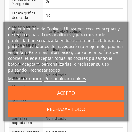
Si
intregrada:
Tarjeta gráfica
No
dedicada:
Modelo tarjeta
Consentimiento de Cookies: Utilizamos cookies propias y
gráfica
Intel® UHD Graphics
de terceros para fines analíticos y para mostrarle
integrada:
publicidad personalizada en base a un perfil elaborado a
Modelo tarjeta
partir de sus hábitos de navegación (por ejemplo, páginas
gráfica
No disponible
visitadas). Para más información, consulte la política de
dedicada:
cookies. Puede aceptar todas las cookies pulsando el
botón “Aceptar”, personalizarlas, o rechazar su uso
Frecuencia base:
No indicado
pulsando "Rechazar todas".
Frecuencia
No indicado
máxima:
Más información
Personalizar cookies
Memoria
máxima del
ACEPTO
adaptador de
No indicado
gráficos
incorporado:
RECHAZAR TODO
Número de
pantallas
No indicado
soportadas: