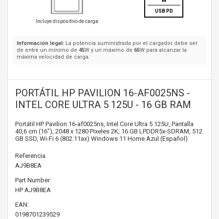
W
USB PD
Incluye dispositivo de carga
Información legal:
La potencia suministrada por el cargador debe ser
de entre un mínimo de
45
W y un máximo de
65
W para alcanzar la
máxima velocidad de carga.
PORTÁTIL HP PAVILION 16-AF0025NS -
INTEL CORE ULTRA 5 125U - 16 GB RAM
Portátil HP Pavilion 16-af0025ns, Intel Core Ultra 5 125U, Pantalla
40,6 cm (16"), 2048 x 1280 Pixeles 2K, 16 GB LPDDR5x-SDRAM, 512
GB SSD, Wi-Fi 6 (802.11ax) Windows 11 Home Azul (Español)
Referencia
AJ9B8EA
Part Number:
HP
AJ9B8EA
EAN:
0198701239529