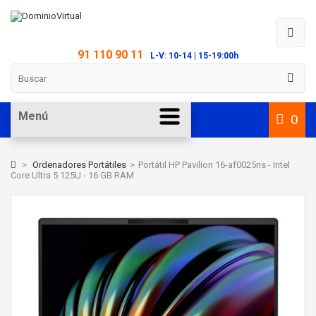
91 110 90 11
L-V: 10-14 | 15-19:00h
Menú
0
>
Ordenadores Portátiles
>
Portátil HP Pavilion 16-af0025ns - Intel
Core Ultra 5 125U - 16 GB RAM