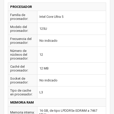
PROCESADOR
Familia de
Intel Core Ultra 5
procesador:
Modelo del
125U
procesador:
Frecuencia del
No indicado
procesador:
Número de
núcleos del
12
procesador:
Caché del
12 MB
procesador:
Socket de
No indicado
procesador:
Tipo de cache
L3
en procesador:
MEMORIA RAM
16 GB, de tipo LPDDR5x-SDRAM a 7467
Memoria interna: