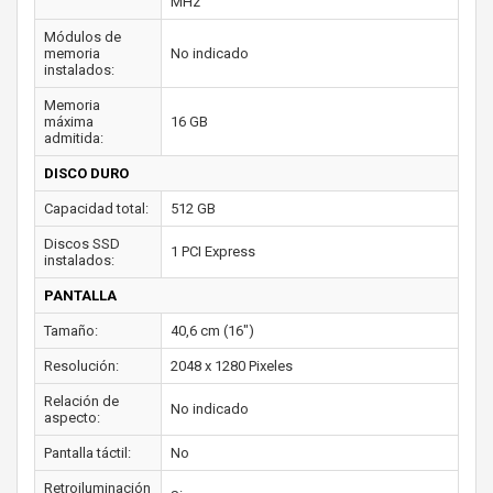
MHz
Módulos de
memoria
No indicado
instalados:
Memoria
máxima
16 GB
admitida:
DISCO DURO
Capacidad total:
512 GB
Discos SSD
1 PCI Express
instalados:
PANTALLA
Tamaño:
40,6 cm (16")
Resolución:
2048 x 1280 Pixeles
Relación de
No indicado
aspecto:
Pantalla táctil:
No
Retroiluminación