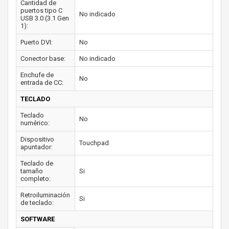
Cantidad de
puertos tipo C
No indicado
USB 3.0 (3.1 Gen
1):
Puerto DVI:
No
Conector base:
No indicado
Enchufe de
No
entrada de CC:
TECLADO
Teclado
No
numérico:
Dispositivo
Touchpad
apuntador:
Teclado de
tamaño
Si
completo:
Retroiluminación
Si
de teclado:
SOFTWARE