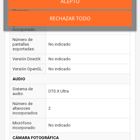
ACEPTO
máxima:
Memoria
máxima del
RECHAZAR TODO
adaptador de
No indicado
gráficos
incorporado:
Número de
pantallas
No indicado
soportadas:
Versión DirectX:
No indicado
Versión OpenGL:
No indicado
AUDIO
Sistema de
DTS:X Ultra
audio:
Número de
altavoces
2
incorporados:
Micrófono
No indicado
incorporado:
CÁMARA FOTOGRÁFICA