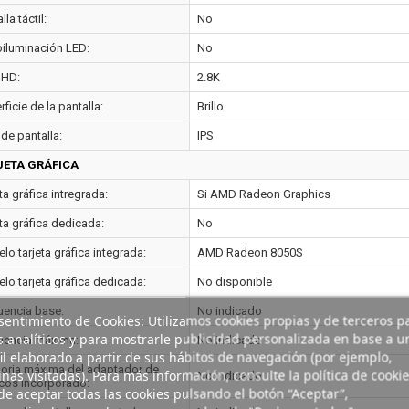
lla táctil:
No
oiluminación LED:
No
 HD:
2.8K
ficie de la pantalla:
Brillo
de pantalla:
IPS
JETA GRÁFICA
ta gráfica intregrada:
Si AMD Radeon Graphics
ta gráfica dedicada:
No
o tarjeta gráfica integrada:
AMD Radeon 8050S
lo tarjeta gráfica dedicada:
No disponible
uencia base:
No indicado
entimiento de Cookies: Utilizamos cookies propias y de terceros p
s analíticos y para mostrarle publicidad personalizada en base a u
uencia máxima:
No indicado
il elaborado a partir de sus hábitos de navegación (por ejemplo,
ria máxima del adaptador de
nas visitadas). Para más información, consulte la política de cookie
No indicado
icos incorporado:
e aceptar todas las cookies pulsando el botón “Aceptar”,