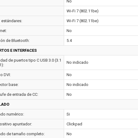
No
Wi-Fi 7 (802.11be)
i estándares:
Wi-Fi 7 (802.11be)
net:
No
ión de Bluetooth:
5.4
RTOS E INTERFACES
idad de puertos tipo C USB 3.0 (3.1
No indicado
1):
to DVI:
No
ctor base:
No indicado
ufe de entrada de CC:
No
LADO
ado numérico:
Si
ositivo apuntador:
Clickpad
ado de tamaño completo:
No