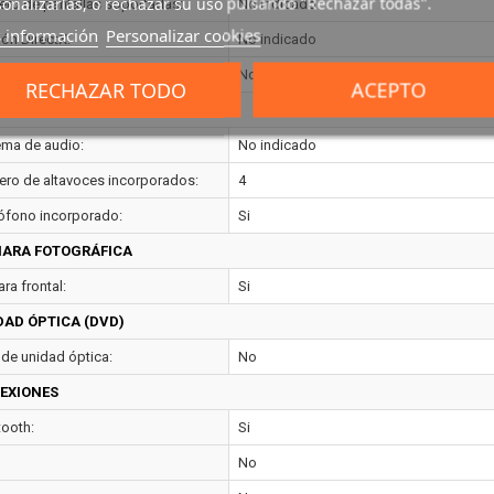
onalizarlas, o rechazar su uso pulsando "Rechazar todas".
ro de pantallas soportadas:
No indicado
 información
Personalizar cookies
ión DirectX:
No indicado
ión OpenGL:
No indicado
RECHAZAR TODO
ACEPTO
IO
ema de audio:
No indicado
ro de altavoces incorporados:
4
ófono incorporado:
Si
ARA FOTOGRÁFICA
ra frontal:
Si
DAD ÓPTICA (DVD)
 de unidad óptica:
No
EXIONES
tooth:
Si
No