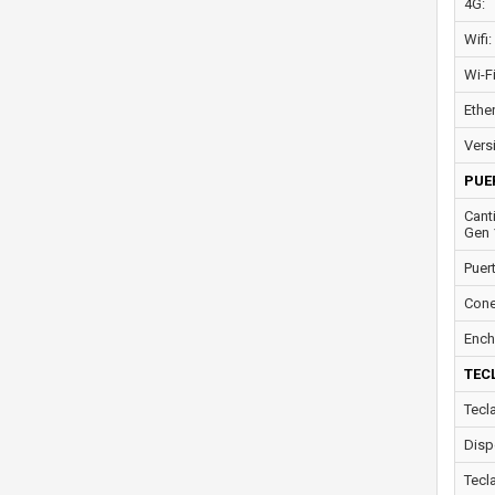
4G:
Wifi:
Wi-F
Ether
Vers
PUE
Cant
Gen 
Puer
Cone
Ench
TEC
Tecl
Disp
Tecl