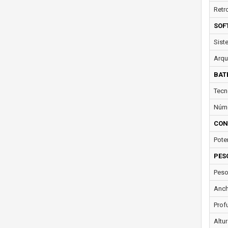
Retr
SOF
Sist
Arqu
BAT
Tecn
Núme
CON
Pote
PES
Peso
Anch
Prof
Altur