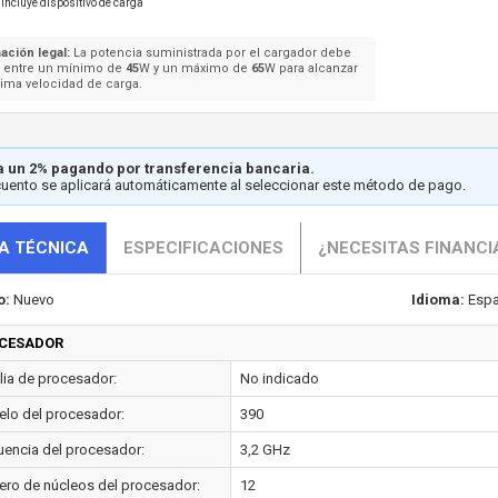
Incluye dispositivo de carga
ación legal:
La potencia suministrada por el cargador debe
e entre un mínimo de
45
W y un máximo de
65
W para alcanzar
ima velocidad de carga.
 un 2% pagando por transferencia bancaria.
cuento se aplicará automáticamente al seleccionar este método de pago.
A TÉCNICA
ESPECIFICACIONES
¿NECESITAS FINANCI
o:
Nuevo
Idioma:
Espa
CESADOR
lia de procesador:
No indicado
lo del procesador:
390
uencia del procesador:
3,2 GHz
ro de núcleos del procesador:
12