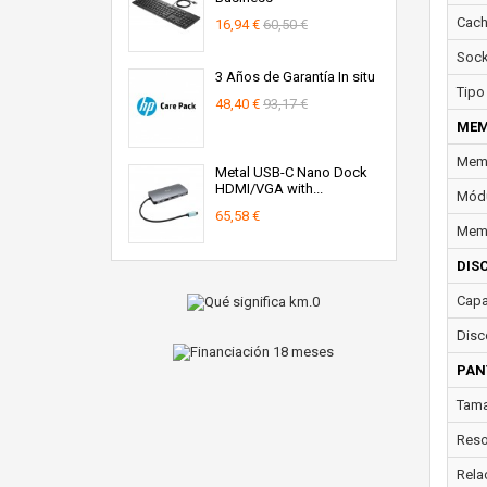
Cach
16,94 €
60,50 €
Sock
3 Años de Garantía In situ
Tipo
48,40 €
93,17 €
MEM
Memo
Metal USB-C Nano Dock
HDMI/VGA with...
Módu
65,58 €
Memo
DIS
Capa
Disc
PAN
Tama
Reso
Rela