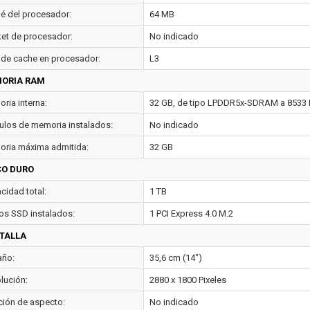
é del procesador:
64 MB
et de procesador:
No indicado
 de cache en procesador:
L3
ORIA RAM
ria interna:
32 GB, de tipo LPDDR5x-SDRAM a 8533
los de memoria instalados:
No indicado
ria máxima admitida:
32 GB
CO DURO
cidad total:
1 TB
os SSD instalados:
1 PCI Express 4.0 M.2
TALLA
ño:
35,6 cm (14")
lución:
2880 x 1800 Pixeles
ción de aspecto:
No indicado