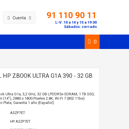
91 110 90 11
Cuenta
L-V: 10 a 14 y 15 a 19:00
Sábados: cerrado
0
 HP ZBOOK ULTRA G1A 390 - 32 GB
ook Ultra G1a, 3,2 GHz, 32 GB LPDDR5x-SDRAM, 1 TB SSD,
m (14"), 2880 x 1800 Pixeles 2.8K, Wi-Fi 7 (802.11be)
 Plata, Garantía 1 año (Español)
A3ZP7ET
HP
A3ZP7ET