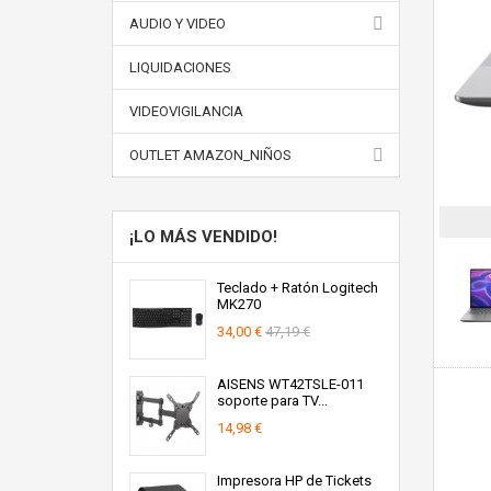
AUDIO Y VIDEO
LIQUIDACIONES
VIDEOVIGILANCIA
OUTLET AMAZON_NIÑOS
¡LO MÁS VENDIDO!
Teclado + Ratón Logitech
MK270
34,00 €
47,19 €
AISENS WT42TSLE-011
soporte para TV...
14,98 €
Impresora HP de Tickets