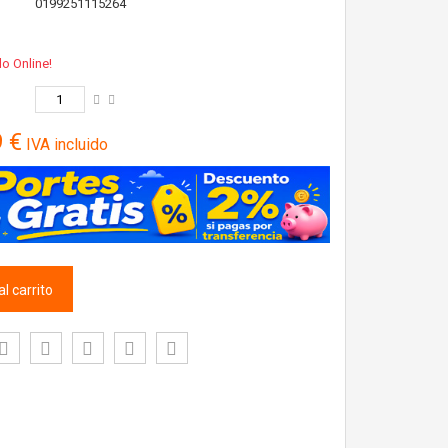
0199251115264
lo Online!
9 €
IVA incluido
l carrito