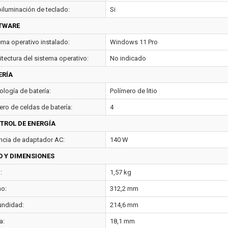
oiluminación de teclado:
Si
TWARE
ema operativo instalado:
Windows 11 Pro
itectura del sistema operativo:
No indicado
ERÍA
ología de batería:
Polímero de litio
ro de celdas de batería:
4
TROL DE ENERGÍA
ncia de adaptador AC:
140 W
O Y DIMENSIONES
:
1,57 kg
o:
312,2 mm
undidad:
214,6 mm
a:
18,1 mm