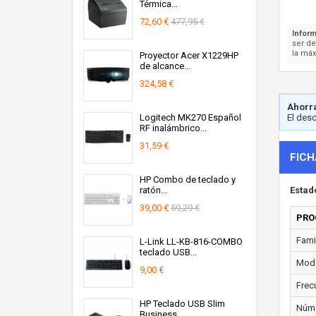
Térmica...
72,60 €
477,95 €
Inform
ser d
la máx
Proyector Acer X1229HP
de alcance...
324,58 €
Ahorra
Logitech MK270 Español
El des
RF inalámbrico...
31,59 €
FICH
HP Combo de teclado y
ratón...
Estad
39,00 €
59,29 €
PRO
Fami
L-Link LL-KB-816-COMBO
teclado USB...
Mode
9,00 €
Frec
HP Teclado USB Slim
Núme
Business