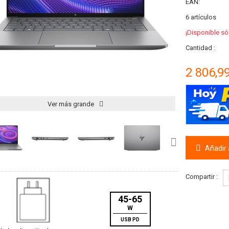
EAN:
6
artículos
¡Disponible só
Cantidad :
2 806,9
Ver más grande
Añadir a
Compartir :
45-65
W
USB PD